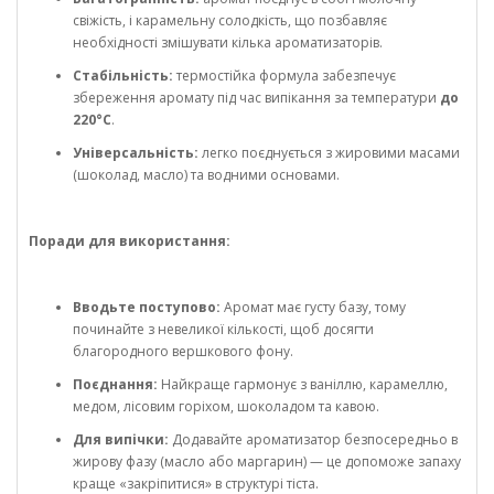
свіжість, і карамельну солодкість, що позбавляє
необхідності змішувати кілька ароматизаторів.
Стабільність:
термостійка формула забезпечує
збереження аромату під час випікання за температури
до
220°C
.
Універсальність:
легко поєднується з жировими масами
(шоколад, масло) та водними основами.
Поради для використання:
Вводьте поступово:
Аромат має густу базу, тому
починайте з невеликої кількості, щоб досягти
благородного вершкового фону.
Поєднання:
Найкраще гармонує з ваніллю, карамеллю,
медом, лісовим горіхом, шоколадом та кавою.
Для випічки:
Додавайте ароматизатор безпосередньо в
жирову фазу (масло або маргарин) — це допоможе запаху
краще «закріпитися» в структурі тіста.