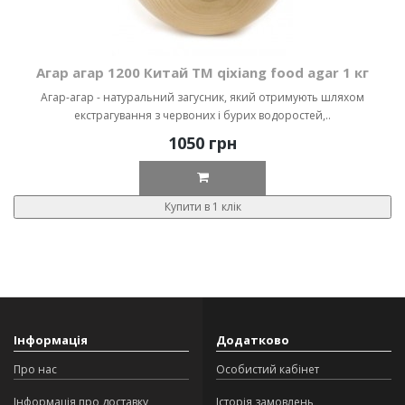
Агар агар 1200 Китай ТМ qixiang food agar 1 кг
Агар-агар - натуральний загусник, який отримують шляхом
екстрагування з червоних і бурих водоростей,..
1050 грн
Купити в 1 клік
Інформація
Додатково
Про нас
Особистий кабінет
Інформація про доставку
Історія замовлень