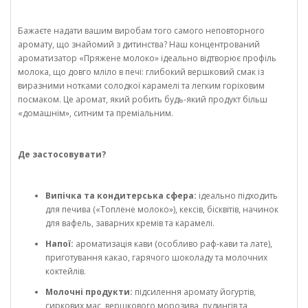
Бажаєте надати вашим виробам того самого неповторного
аромату, що знайомий з дитинства? Наш концентрований
ароматизатор «Пряжене молоко» ідеально відтворює профіль
молока, що довго мліло в печі: глибокий вершковий смак із
виразними нотками солодкої карамелі та легким горіховим
посмаком. Це аромат, який робить будь-який продукт більш
«домашнім», ситним та преміальним.
Де застосовувати?
Випічка та кондитерська сфера:
ідеально підходить
для печива («Топлене молоко»), кексів, бісквітів, начинок
для вафель, заварних кремів та карамелі.
Напої:
ароматизація кави (особливо раф-кави та лате),
приготування какао, гарячого шоколаду та молочних
коктейлів.
Молочні продукти:
підсилення аромату йогуртів,
сиркових мас, вершкового морозива, пудингів та