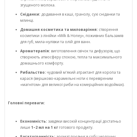
згущеного молока.
Сніданки:
додавання в каші, гранолу, сухі сніданки та
млинці.
Домашня косметика та миловаріння:
створення
косметики з лінійки «Milk & Honey», поживних бальзамів
для губ, мила-нулівки та олій для ванн.
Ароматерапія:
виготовлення свічок та дифузорів, що
створюють атмосферу спокою, тепла та максимального
домашнього комфорту.
Рибальство:
чудовий м'який атрактант для коропа та
карася (вершково-карамельні ноти є перевіреним
«магнітом» для великої риби на комерційних водоймах).
Головні переваги:
Економність:
завдяки високій концентрації достатньо
лише
1–2 мл на 1 кг
готового продукту.
Багатогранність:
аромат поєднує в собі і молочну