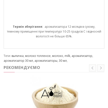
Термін зберігання:
ароматизатора 12 місяців в сухому,
темному приміщенні при температурі 10-25 градусів С і відносній
вологості не більше 65%.
Теги:
выпичка
,
молоко топленое
,
молоко
,
milk
,
ароматизатор
,
ароматизатор 30 мл
,
ароматизаторы
,
30 мл
,
РЕКОМЕНДУЄМО