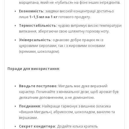
марципана, який не «губиться» на фоні інших інгредієнтів.
Економність:
завдяки високій концентрації достатньо
лише
1–1,5 мл на 1 кг
готового продукту.
Термостабільність:
чудово витримує високі температури
випікання, зберігаючи свою шляхетну горіхову ноту.
Універсальність:
однаково добре працює як із
цукровими сиропами, так і з жировими основами
(кремами, шоколадом).
Поради для використання:
Вводьте поступово:
Мигдаль має дуже виразний
характер. Починайте з мінімальної дози, щоб аромат був
делікатним доповненням, а не домінантою.
Поєднання:
Найкраще гармонує з вишнею (класика
«Вишня-Мигдаль»), абрикосом, шоколадом, ваніллю та
вершками.
Секрет кондитера:
Додайте кілька крапель