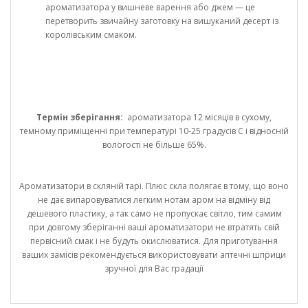
ароматизатора у вишневе варення або джем — це
перетворить звичайну заготовку на вишуканий десерт із
королівським смаком.
Термін зберігання:
ароматизатора 12 місяців в сухому,
темному приміщенні при температурі 10-25 градусів С і відносній
вологості не більше 65%.
Ароматизатори в скляній тарі. Плюс скла полягає в тому, що воно
не дає випаровуватися легким нотам аром на відміну від
дешевого пластику, а так само не пропускає світло, тим самим
при довгому зберіганні ваші ароматизатори не втратять свій
первісний смак і не будуть окислюватися. Для приготування
ваших замісів рекомендується використовувати аптечні шприци
зручної для Вас градації