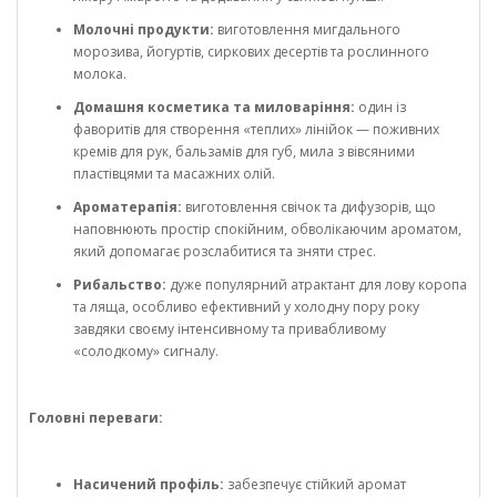
Молочні продукти:
виготовлення мигдального
морозива, йогуртів, сиркових десертів та рослинного
молока.
Домашня косметика та миловаріння:
один із
фаворитів для створення «теплих» лінійок — поживних
кремів для рук, бальзамів для губ, мила з вівсяними
пластівцями та масажних олій.
Ароматерапія:
виготовлення свічок та дифузорів, що
наповнюють простір спокійним, обволікаючим ароматом,
який допомагає розслабитися та зняти стрес.
Рибальство:
дуже популярний атрактант для лову коропа
та ляща, особливо ефективний у холодну пору року
завдяки своєму інтенсивному та привабливому
«солодкому» сигналу.
Головні переваги:
Насичений профіль:
забезпечує стійкий аромат