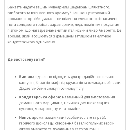
Бажаєте надати вашим кулінарним шедеврам шляхетного,
глибокого та впізнаваного аромату? Наш концентрований
ароматизатор «Мигдаль» — це втілення елегантності: насичені
ноти солодкого горіха з характерним, ледь помітним гіркуватим
підтоном, що нагадує знаменитий італійський лікер Амаретто. Це
аромат, який асоціюється з домашнім затишком та елітною
кондитерською одночасно.
Де застосовувати?
Випічка:
ідеально підходить для традиційного печива
кантучіні, бісквітів, мафінів, круасанів та великодньої паски.
Додає глибини смаку пісочному тісту.
Кондитерська сфера:
незамінний для виготовлення
домашнього марципана, начинок для шоколадних
цукерок, макаронс, нуги та праліне.
Напої:
ароматизація кави (особливо лате та раф),
гарячого шоколаду, створення безалкогольних версій
лікеру Амаретто та додавання у святкові пунші.