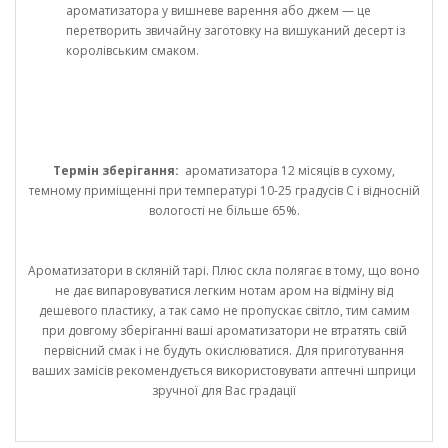
ароматизатора у вишневе варення або джем — це
перетворить звичайну заготовку на вишуканий десерт із
королівським смаком.
Термін зберігання:
ароматизатора 12 місяців в сухому,
темному приміщенні при температурі 10-25 градусів С і відносній
вологості не більше 65%.
Ароматизатори в скляній тарі. Плюс скла полягає в тому, що воно
не дає випаровуватися легким нотам аром на відміну від
дешевого пластику, а так само не пропускає світло, тим самим
при довгому зберіганні ваші ароматизатори не втратять свій
первісний смак і не будуть окислюватися. Для приготування
ваших замісів рекомендується використовувати аптечні шприци
зручної для Вас градації