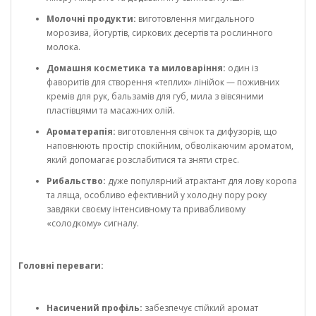
Молочні продукти:
виготовлення мигдального
морозива, йогуртів, сиркових десертів та рослинного
молока.
Домашня косметика та миловаріння:
один із
фаворитів для створення «теплих» лінійок — поживних
кремів для рук, бальзамів для губ, мила з вівсяними
пластівцями та масажних олій.
Ароматерапія:
виготовлення свічок та дифузорів, що
наповнюють простір спокійним, обволікаючим ароматом,
який допомагає розслабитися та зняти стрес.
Рибальство:
дуже популярний атрактант для лову коропа
та ляща, особливо ефективний у холодну пору року
завдяки своєму інтенсивному та привабливому
«солодкому» сигналу.
Головні переваги:
Насичений профіль:
забезпечує стійкий аромат