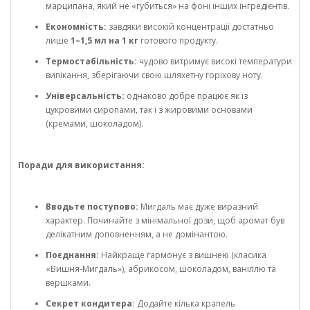
марципана, який не «губиться» на фоні інших інгредієнтів.
Економність:
завдяки високій концентрації достатньо
лише
1–1,5 мл на 1 кг
готового продукту.
Термостабільність:
чудово витримує високі температури
випікання, зберігаючи свою шляхетну горіхову ноту.
Універсальність:
однаково добре працює як із
цукровими сиропами, так і з жировими основами
(кремами, шоколадом).
Поради для використання:
Вводьте поступово:
Мигдаль має дуже виразний
характер. Починайте з мінімальної дози, щоб аромат був
делікатним доповненням, а не домінантою.
Поєднання:
Найкраще гармонує з вишнею (класика
«Вишня-Мигдаль»), абрикосом, шоколадом, ваніллю та
вершками.
Секрет кондитера:
Додайте кілька крапель