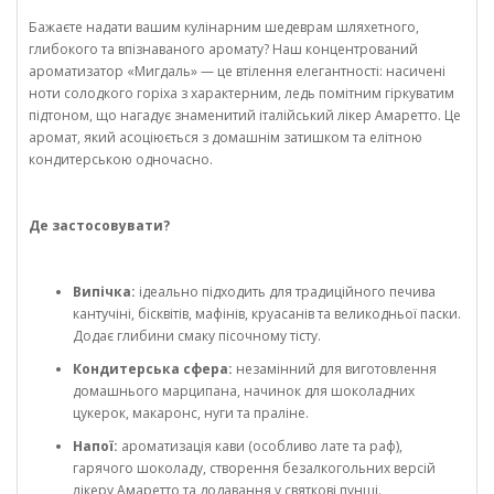
Бажаєте надати вашим кулінарним шедеврам шляхетного,
глибокого та впізнаваного аромату? Наш концентрований
ароматизатор «Мигдаль» — це втілення елегантності: насичені
ноти солодкого горіха з характерним, ледь помітним гіркуватим
підтоном, що нагадує знаменитий італійський лікер Амаретто. Це
аромат, який асоціюється з домашнім затишком та елітною
кондитерською одночасно.
Де застосовувати?
Випічка:
ідеально підходить для традиційного печива
кантучіні, бісквітів, мафінів, круасанів та великодньої паски.
Додає глибини смаку пісочному тісту.
Кондитерська сфера:
незамінний для виготовлення
домашнього марципана, начинок для шоколадних
цукерок, макаронс, нуги та праліне.
Напої:
ароматизація кави (особливо лате та раф),
гарячого шоколаду, створення безалкогольних версій
лікеру Амаретто та додавання у святкові пунші.