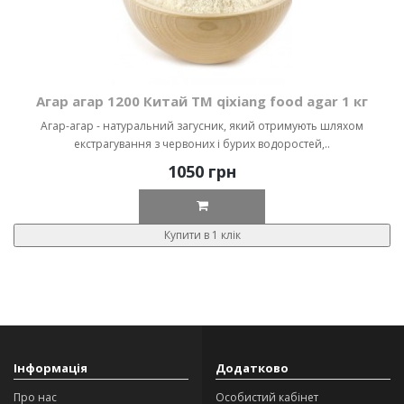
Агар агар 1200 Китай ТМ qixiang food agar 1 кг
Агар-агар - натуральний загусник, який отримують шляхом
екстрагування з червоних і бурих водоростей,..
1050 грн
Купити в 1 клік
Інформація
Додатково
Про нас
Особистий кабінет