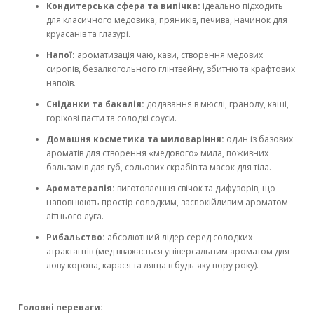
Кондитерська сфера та випічка:
ідеально підходить
для класичного медовика, пряників, печива, начинок для
круасанів та глазурі.
Напої:
ароматизація чаю, кави, створення медових
сиропів, безалкогольного глінтвейну, збитню та крафтових
напоїв.
Сніданки та бакалія:
додавання в мюслі, гранолу, каші,
горіхові пасти та солодкі соуси.
Домашня косметика та миловаріння:
один із базових
ароматів для створення «медового» мила, поживних
бальзамів для губ, сольових скрабів та масок для тіла.
Ароматерапія:
виготовлення свічок та дифузорів, що
наповнюють простір солодким, заспокійливим ароматом
літнього луга.
Рибальство:
абсолютний лідер серед солодких
атрактантів (мед вважається універсальним ароматом для
лову коропа, карася та ляща в будь-яку пору року).
Головні переваги: