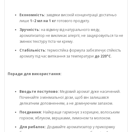
Економність:
завдяки високій концентрації достатньо
лише
1–2 мл на 1 кг
готового продукту.
Зручність:
на відміну від натурального меду,
ароматизатор не викликає алергії, не зацукровується та не
змінює текстуру тіста чи крему.
Стабільність:
термостійка формула забезпечує стійкість
аромату під час випікання за температури
до 220°C
.
Поради для використання:
Вводьте поступово:
Медовий аромат дуже насичений.
Починайте з мінімальної дози, щоб він залишався
делікатним доповненням, а не домінуючим запахом.
Поєднання:
Найкраще гармонує з корицею, волоським
горіхом, яблуком, вершками, лимоном та молоком.
Для рибалок:
Додавайте ароматизатор у прикормку