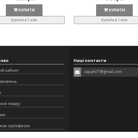
КУПИТИ
КУПИТИ
Купити в 1 клік
Купити в 1 клік
ково
Наші контакти
ий кабінет
zapahi77@gmail.com
замовлень
и
ння товару
ики
ові сертифікати
ська програма