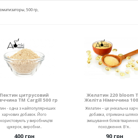
оматизаторы
,
500 гр
,
Пектин цитрусовий
Желатин 220 bloom 
еччина ТМ Cargill 500 гр
Желіта Німеччина 100
тин - одна з найпопулярніших
Желатин – це унікальна хар
харчових добавок. Його
добавка, отримана шляхо
користовують у виробництві
змішування білків тваринн
цукерок, виробни..
походження. В'я..
400 грн
90 грн