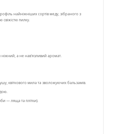
офіль найніжніших сортів меду, зібраного з
ю свіжістю пилку.
н ніжний, а не нав’язливий аромат.
душу, квіткового мила та зволожуючих бальзамів.
дою.
би — ляща та плітки).