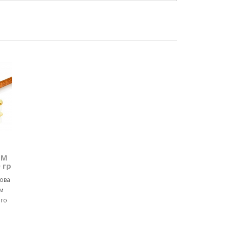
ТМ
 гр
чова
м
ого