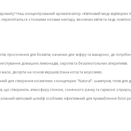
аромату? Наш концентрований ароматизатор «Квітковий мед» відтворює пр
ь переплітається з тонкими нотами нектару, весняних квітів та ледь помітно
ртів, просочення для бісквітів, начинки для зефіру та макаронс, де потрібе
приготування домашніх лимонадів, сиропів та безалкогольних аперитивів.
 маси, десерти на основі вершків (пана-кота) та морозиво.
ний для створення косметики з концепцією "Natural": шампунів, гелів для 
ів, що створюють атмосферу спокою, сонячного ранку та гармонії з приро
и (ніжний квітковий шлейф особливо ефективний для приваблення білої ри