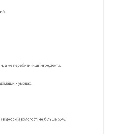
ний.
 а не перебити інші інгредієнти.
 домашніх умовах.
і відносній вологості не більше 65%.