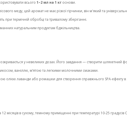
користовувати всього
1–2 мл на 1 кг
основи.
лісового меду, цей аромат не має різкої гірчинки, він м'який та універсаль
авіть при термічній обробці та тривалому зберіганні.
таманних натуральним продуктам бджільництва.
зкривається у невеликих дозах. Його завдання — створити шляхетний фон,
икосом, ваніллю, м’ятою та легкими молочними смаками.
ною олією лаванди або ромашки для створення справжнього SPA-ефекту в
2 місяців в сухому, темному приміщенні при температурі 10-25 градусів С 