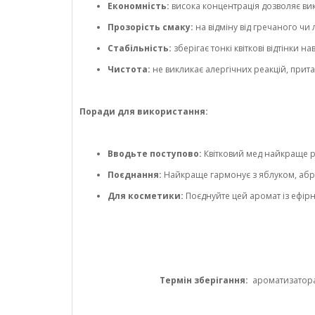
Економність:
висока концентрація дозволяє ви
Прозорість смаку:
на відміну від гречаного чи 
Стабільність:
зберігає тонкі квіткові відтінки н
Чистота:
не викликає алергічних реакцій, при
Поради для використання:
Вводьте поступово:
Квітковий мед найкраще ро
Поєднання:
Найкраще гармонує з яблуком, абр
Для косметики:
Поєднуйте цей аромат із ефір
Термін зберігання:
ароматизатора 1