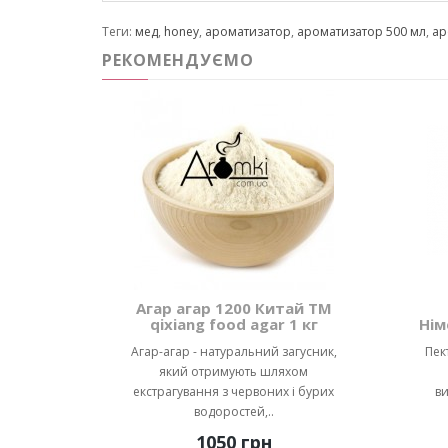
Теги:
мед
,
honey
,
ароматизатор
,
ароматизатор 500 мл
,
ар
РЕКОМЕНДУЄМО
Агар агар 1200 Китай ТМ
qixiang food agar 1 кг
Нім
Агар-агар - натуральний загусник,
Пек
який отримують шляхом
екстрагування з червоних і бурих
ви
водоростей,..
1050 грн