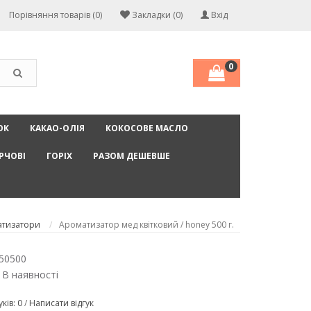
Порівняння товарів (0)
Закладки (0)
Вхід
0
ОК
КАКАО-ОЛІЯ
КОКОСОВЕ МАСЛО
РЧОВІ
ГОРІХ
РАЗОМ ДЕШЕВШЕ
атизатори
Ароматизатор мед квітковий / honey 500 г.
50500
 В наявності
уків: 0
/
Написати відгук