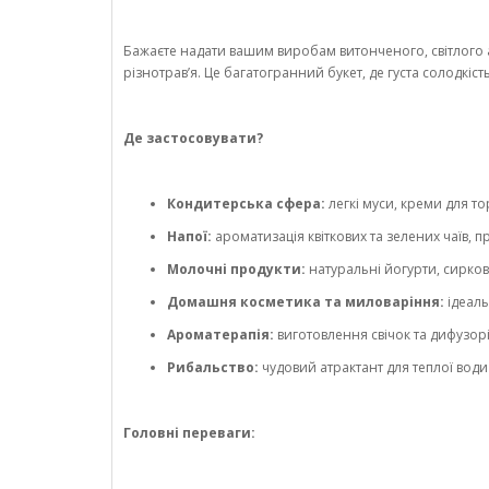
Бажаєте надати вашим виробам витонченого, світлого 
різнотрав’я. Це багатогранний букет, де густа солодкіст
Де застосовувати?
Кондитерська сфера:
легкі муси, креми для то
Напої:
ароматизація квіткових та зелених чаїв, 
Молочні продукти:
натуральні йогурти, сиркові
Домашня косметика та миловаріння:
ідеаль
Ароматерапія:
виготовлення свічок та дифузор
Рибальство:
чудовий атрактант для теплої вод
Головні переваги: