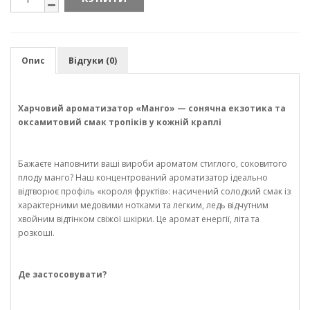
Опис
Відгуки (0)
Харчовий ароматизатор «Манго» — сонячна екзотика та
оксамитовий смак тропіків у кожній краплі
Бажаєте наповнити ваші вироби ароматом стиглого, соковитого
плоду манго? Наш концентрований ароматизатор ідеально
відтворює профіль «короля фруктів»: насичений солодкий смак із
характерними медовими нотками та легким, ледь відчутним
хвойним відтінком свіжої шкірки. Це аромат енергії, літа та
розкоші.
Де застосовувати?