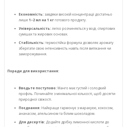
Економність:
завдяки високій концентрації достатньо
лише
1–2 мл на 1 кг
готового продукту.
Універсальність:
легко розчиняється у воді, спиртових
сумішах та жирових основах.
Стабільність:
термостійка формула дозволяє аромату
зберігати свою інтенсивність навіть після випікання чи
заморожування.
Поради для використання:
Вводьте поступово:
Манго має густий і солодкий
профіль. Починайте з мінімальної кількості, щоб досягти
природної свіжості.
Поєднання:
Найкраще гармонує з маракуєю, кокосом,
ананасом, апельсином та білим шоколадом.
Для десертів:
Додайте дрібку лимонної кислоти до