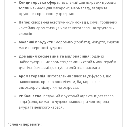
Кондитерська сфера:
ідеальний для яскравих мусових
тортів, начинок для макаронс, мармеладу, зефіру та
фруктових прошарків у десертах.
Напої:
створення екзотичних лимонадів, смузі, тропічних
коктейлів, ароматизація чаю та виготовлення фруктових
сиропів.
Молочні продукти:
морозиво (сорбети), йогурти, сиркові
маси та вершкові пудинги.
Домашня косметика та миловаріння:
один із
найпопулярніших ароматів для літніх серій мила, скрабів
для тіла, бальзамів для губ та олій після засмаги.
Ароматерапія:
виготовлення свічок та дифузорів, що
наповнюють простір оптимізмом, бадьорістю та
атмосферою відпустки на островах.
Рибальство:
потужний фруктовий атрактант для теплої
води (солодке манго чудово працює при лові коропа,
амура та великого карася).
Головні переваги: