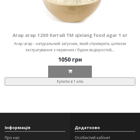
Агар агар 1200 Китай ТМ qixiang food agar 1 кг
Агар-агар - натуральний загусник, який отримують шляхом
екстрагування з червоних і бурих водоростей,..
1050 грн
Купити в 1 клік
Інформація
Додатково
Про нас
Особистий кабінет