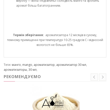
виробу — вона «підсвітить» солодкість манго та зробить
аромат більш багатогранним.
Термін зберігання:
ароматизатора 12 місяців в сухому,
темному приміщенні при температурі 10-25 градусів С і відносній
вологості не більше 65%.
Теги:
манго
,
mango
,
ароматизатор
,
ароматизатор 30 мл
,
ароматизаторы
,
30 мл
,
РЕКОМЕНДУЄМО