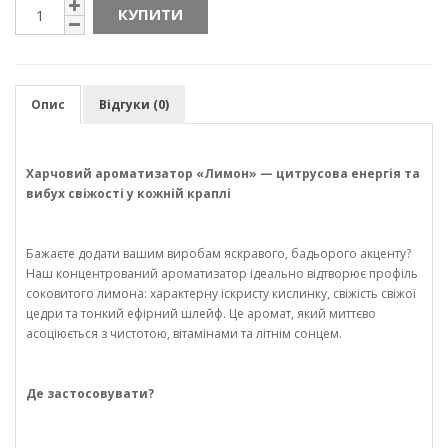
КУПИТИ
Опис
Відгуки (0)
Харчовий ароматизатор «Лимон» — цитрусова енергія та
вибух свіжості у кожній краплі
Бажаєте додати вашим виробам яскравого, бадьорого акценту?
Наш концентрований ароматизатор ідеально відтворює профіль
соковитого лимона: характерну іскристу кислинку, свіжість свіжої
цедри та тонкий ефірний шлейф. Це аромат, який миттєво
асоціюється з чистотою, вітамінами та літнім сонцем.
Де застосовувати?