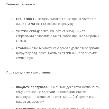
Головні переваги:
Економність:
завдяки високій концентрації достатньо
лише
1–2 мл на 1 кг
готового продукту.
Чистий склад:
легко змішується з водними та
спиртовими основами, а також добре працює в жирових
кремах.
Стабільність:
термостійка формула дозволяє зберігати
цитрусову бадьорість навіть після випікання за високих
температур.
Поради для використання:
Вводьте поступово:
Лимон має дуже леткі компоненти,
тому його краще додавати на фінальних етапах
приготування (якщо це не випічка), щоб зберегти всю
яскравість аромату.
Поєднання:
Найкраще гармонує з м’ятою, імбиром,