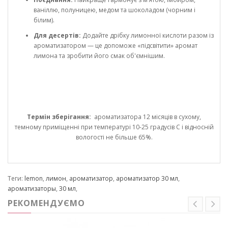
ваніллю, полуницею, медом та шоколадом (чорним і
білим).
Для десертів:
Додайте дрібку лимонної кислоти разом із
ароматизатором — це допоможе «підсвітити» аромат
лимона та зробити його смак об'ємнішим.
Термін зберігання:
ароматизатора 12 місяців в сухому,
темному приміщенні при температурі 10-25 градусів С і відносній
вологості не більше 65%.
Теги:
lemon
,
лимон
,
ароматизатор
,
ароматизатор 30 мл
,
ароматизаторы
,
30 мл
,
РЕКОМЕНДУЄМО