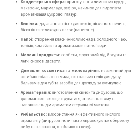
Кондитерська сфера:
приготування лимонних курдів,
макаронс, мармеладу, зефіру, начинок для пирогів та
ароматизація цукрової глазурі.
Випічка:
додавання в тісто для кексів, пісочного печива,
бісквітів та великодніх пасок (панетоне).
Напої:
створення класичних лимонадів, холодного чаю,
тоніків, коктейлів та ароматизація питної води.
Молочні продукти:
сорбети, фруктовий лід, йогурти та
легкі сиркові десерти.
Домашня косметика та миловаріння:
незамінний для
антибактеріального мила, освіжаючих гелів для душу,
бальзамів для губ та засобів для догляду за кутикулою.
Ароматерапія:
виготовлення свічок та дифузорів, що
допомагають сконцентруватися, знімають втому та
наповнюють дім ароматом стерильної чистоти.
Рибальство:
використання як ефективного кислого
атрактанту (цитрусові ноти часто «провокують» обережну
рибу на клювання, особливо в спеку).