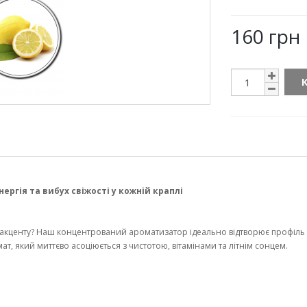
160 грн
гія та вибух свіжості у кожній краплі
кценту? Наш концентрований ароматизатор ідеально відтворює профіль с
ат, який миттєво асоціюється з чистотою, вітамінами та літнім сонцем.