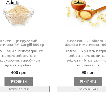
Пектин цитрусовий
Желатин 220 bloom 
еччина ТМ Cargill 500 гр
Желіта Німеччина 100
тин - одна з найпопулярніших
Желатин – це унікальна хар
харчових добавок. Його
добавка, отримана шляхо
користовують у виробництві
змішування білків тваринн
цукерок, виробни..
походження. В'я..
400 грн
90 грн
КУПИТИ
КУПИТИ
Купити в 1 клік
Купити в 1 клік