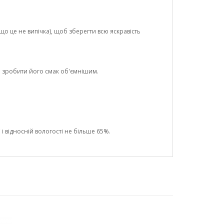
о це не випічка), щоб зберегти всю яскравість
а зробити його смак об'ємнішим.
і відносній вологості не більше 65%.