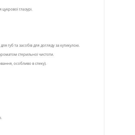
 цукрової глазурі.
ля губ та засобів для догляду за кутикулою.
ароматом стерильної чистоти.
вання, особливо в спеку).
р.