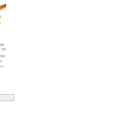
ТМ
 гр
чова
м
ого