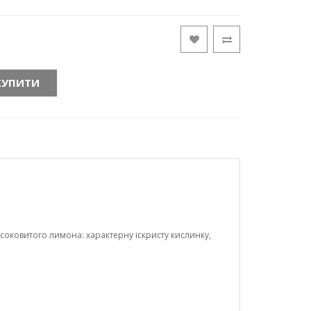
КУПИТИ
оковитого лимона: характерну іскристу кислинку,