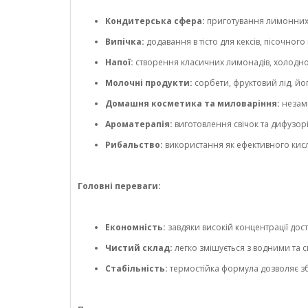
Кондитерська сфера:
приготування лимонних к
Випічка:
додавання в тісто для кексів, пісочного 
Напої:
створення класичних лимонадів, холодного
Молочні продукти:
сорбети, фруктовий лід, йог
Домашня косметика та миловаріння:
незамі
Ароматерапія:
виготовлення свічок та дифузор
Рибальство:
використання як ефективного кисл
Головні переваги:
Економність:
завдяки високій концентрації до
Чистий склад:
легко змішується з водними та 
Стабільність:
термостійка формула дозволяє збе