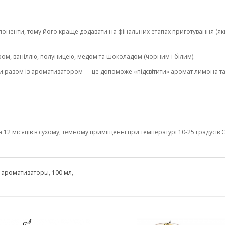
оненти, тому його краще додавати на фінальних етапах приготування (якщ
ом, ваніллю, полуницею, медом та шоколадом (чорним і білим).
и разом із ароматизатором — це допоможе «підсвітити» аромат лимона т
2 місяців в сухому, темному приміщенні при температурі 10-25 градусів С 
,
ароматизаторы
,
100 мл
,