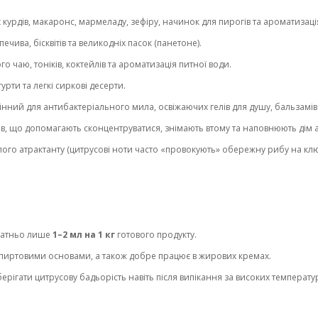
урдів, макаронс, мармеладу, зефіру, начинок для пирогів та ароматизація
печива, бісквітів та великодніх пасок (панетоне).
 чаю, тоніків, коктейлів та ароматизація питної води.
урти та легкі сиркові десерти.
нний для антибактеріального мила, освіжаючих гелів для душу, бальзамів д
ів, що допомагають сконцентруватися, знімають втому та наповнюють дім 
ого атрактанту (цитрусові ноти часто «провокують» обережну рибу на клю
статньо лише
1–2 мл на 1 кг
готового продукту.
спиртовими основами, а також добре працює в жирових кремах.
рігати цитрусову бадьорість навіть після випікання за високих температу