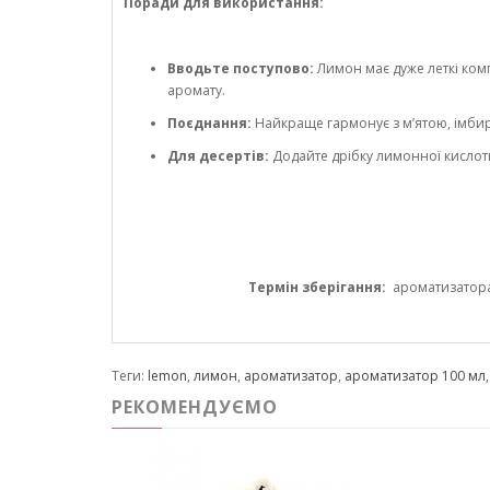
Поради для використання:
Вводьте поступово:
Лимон має дуже леткі комп
аромату.
Поєднання:
Найкраще гармонує з м’ятою, імбир
Для десертів:
Додайте дрібку лимонної кислот
Термін зберігання:
ароматизатора 1
Теги:
lemon
,
лимон
,
ароматизатор
,
ароматизатор 100 мл
РЕКОМЕНДУЄМО