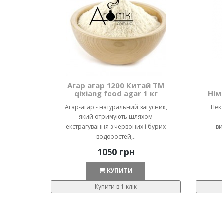
Агар агар 1200 Китай ТМ
qixiang food agar 1 кг
Нім
Агар-агар - натуральний загусник,
Пек
який отримують шляхом
екстрагування з червоних і бурих
ви
водоростей,..
1050 грн
КУПИТИ
Купити в 1 клік