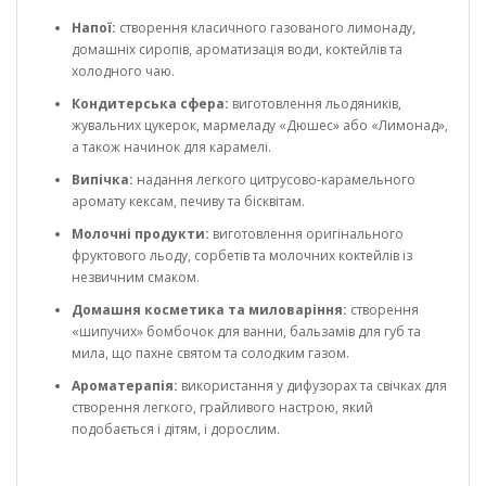
Напої:
створення класичного газованого лимонаду,
домашніх сиропів, ароматизація води, коктейлів та
холодного чаю.
Кондитерська сфера:
виготовлення льодяників,
жувальних цукерок, мармеладу «Дюшес» або «Лимонад»,
а також начинок для карамелі.
Випічка:
надання легкого цитрусово-карамельного
аромату кексам, печиву та бісквітам.
Молочні продукти:
виготовлення оригінального
фруктового льоду, сорбетів та молочних коктейлів із
незвичним смаком.
Домашня косметика та миловаріння:
створення
«шипучих» бомбочок для ванни, бальзамів для губ та
мила, що пахне святом та солодким газом.
Ароматерапія:
використання у дифузорах та свічках для
створення легкого, грайливого настрою, який
подобається і дітям, і дорослим.