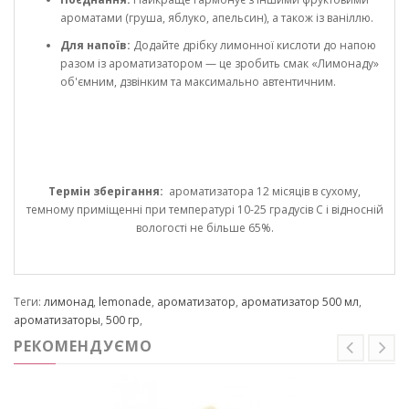
ароматами (груша, яблуко, апельсин), а також із ваніллю.
Для напоїв:
Додайте дрібку лимонної кислоти до напою
разом із ароматизатором — це зробить смак «Лимонаду»
об'ємним, дзвінким та максимально автентичним.
Термін зберігання:
ароматизатора 12 місяців в сухому,
темному приміщенні при температурі 10-25 градусів С і відносній
вологості не більше 65%.
Теги:
лимонад
,
lemonade
,
ароматизатор
,
ароматизатор 500 мл
,
ароматизаторы
,
500 гр
,
РЕКОМЕНДУЄМО