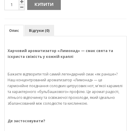
КУПИТИ
Опис
Відгуки (0)
Харчовий ароматизатор «Лимонад» — смак свята та
іскриста свіжість у кожній краплі
Бажаєте відтворити той самий легендарний смак «як раніше»?
Наш концентрований ароматизатор «Лимонад» — це
гармонійне поєднання солодких цитрусових нот, м'якої карамелі
та характерного «бульбашкового» профілю. Це аромат радості,
літнього відпочинку та освіжаючої прохолоди, який ідеально
збалансований між солодкістю та кислинкою.
Де застосовувати?