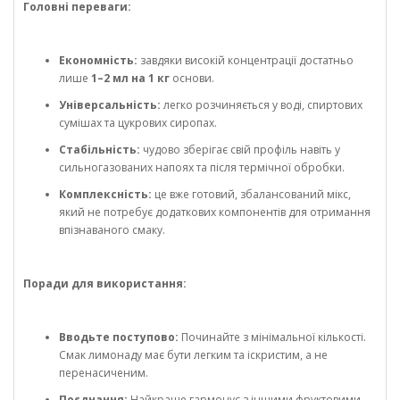
Головні переваги:
Економність:
завдяки високій концентрації достатньо
лише
1–2 мл на 1 кг
основи.
Універсальність:
легко розчиняється у воді, спиртових
сумішах та цукрових сиропах.
Стабільність:
чудово зберігає свій профіль навіть у
сильногазованих напоях та після термічної обробки.
Комплексність:
це вже готовий, збалансований мікс,
який не потребує додаткових компонентів для отримання
впізнаваного смаку.
Поради для використання:
Вводьте поступово:
Починайте з мінімальної кількості.
Смак лимонаду має бути легким та іскристим, а не
перенасиченим.
Поєднання:
Найкраще гармонує з іншими фруктовими