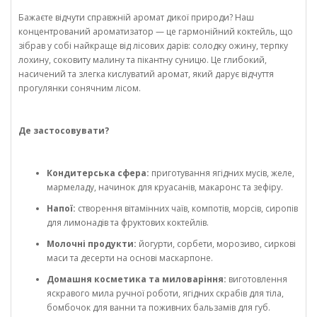
Бажаєте відчути справжній аромат дикої природи? Наш
концентрований ароматизатор — це гармонійний коктейль, що
зібрав у собі найкраще від лісових дарів: солодку ожину, терпку
лохину, соковиту малину та пікантну суницю. Це глибокий,
насичений та злегка кислуватий аромат, який дарує відчуття
прогулянки сонячним лісом.
Де застосовувати?
Кондитерська сфера:
приготування ягідних мусів, желе,
мармеладу, начинок для круасанів, макаронс та зефіру.
Напої:
створення вітамінних чаїв, компотів, морсів, сиропів
для лимонадів та фруктових коктейлів.
Молочні продукти:
йогурти, сорбети, морозиво, сиркові
маси та десерти на основі маскарпоне.
Домашня косметика та миловаріння:
виготовлення
яскравого мила ручної роботи, ягідних скрабів для тіла,
бомбочок для ванни та поживних бальзамів для губ.