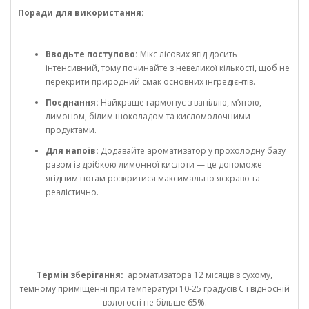
Поради для використання:
Вводьте поступово:
Мікс лісових ягід досить
інтенсивний, тому починайте з невеликої кількості, щоб не
перекрити природний смак основних інгредієнтів.
Поєднання:
Найкраще гармонує з ваніллю, м’ятою,
лимоном, білим шоколадом та кисломолочними
продуктами.
Для напоїв:
Додавайте ароматизатор у прохолодну базу
разом із дрібкою лимонної кислоти — це допоможе
ягідним нотам розкритися максимально яскраво та
реалістично.
Термін зберігання:
ароматизатора 12 місяців в сухому,
темному приміщенні при температурі 10-25 градусів С і відносній
вологості не більше 65%.