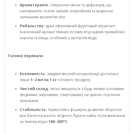
Ароматерапія:
створення свічок та дифузорів, що
наповнюють оселю свіжим, енергійним та водночас
затишним ароматом літа.
Рибальство:
дуже ефективний фруктовий атрактант
(насичений аромат темних лісових ягід чудово приваблює
коропа та ляща, особливо у прогрітій воді).
Головні переваги:
Економність:
завдяки високій концентрації достатньо
лише
1–2 мл на 1 кг
готового продукту.
Чистий склад:
легко змішується з будь-якими основами
(водними, жировими, спиртовими), не даючи сторонніх
присмаків.
Стабільність:
термостійка формула дозволяє зберігати
всю багатогранність ягідного букета навіть після випікання
за температури
180–200°C
.