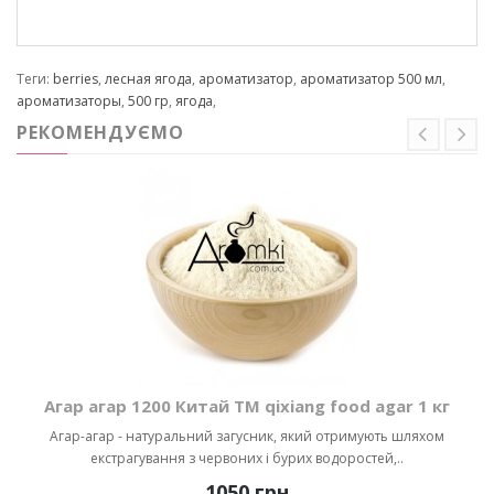
Теги:
berries
,
лесная ягода
,
ароматизатор
,
ароматизатор 500 мл
,
ароматизаторы
,
500 гр
,
ягода
,
РЕКОМЕНДУЄМО
Агар агар 1200 Китай ТМ qixiang food agar 1 кг
Агар-агар - натуральний загусник, який отримують шляхом
екстрагування з червоних і бурих водоростей,..
1050 грн