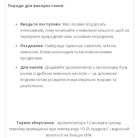
Поради для використання:
Вводьте поступово:
Мікс лісових ягід досить
інтенсивний, тому починайте з невеликої кількості, щоб не
перекрити природний смак основних інгредієнтів.
Поєднання:
Найкраще гармонує з ваніллю, м’ятою,
лимоном, білим шоколадом та кисломолочними
продуктами.
Для напоїв:
Додавайте ароматизатор у прохолодну базу
разом із дрібкою лимонної кислоти — це допоможе
ягідним нотам розкритися максимально яскраво та
реалістично.
Термін зберігання:
ароматизатора 12 місяців в сухому,
темному приміщенні при температурі 10-25 градусів С і відносній
вологості не більше 65%.