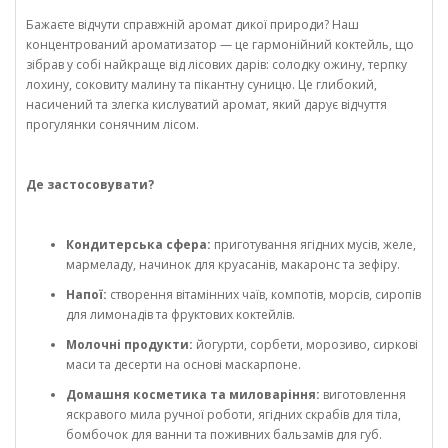
Бажаєте відчути справжній аромат дикої природи? Наш
концентрований ароматизатор — це гармонійний коктейль, що
зібрав у собі найкраще від лісових дарів: солодку ожину, терпку
лохину, соковиту малину та пікантну суницю. Це глибокий,
насичений та злегка кислуватий аромат, який дарує відчуття
прогулянки сонячним лісом.
Де застосовувати?
Кондитерська сфера:
приготування ягідних мусів, желе,
мармеладу, начинок для круасанів, макаронс та зефіру.
Напої:
створення вітамінних чаїв, компотів, морсів, сиропів
для лимонадів та фруктових коктейлів.
Молочні продукти:
йогурти, сорбети, морозиво, сиркові
маси та десерти на основі маскарпоне.
Домашня косметика та миловаріння:
виготовлення
яскравого мила ручної роботи, ягідних скрабів для тіла,
бомбочок для ванни та поживних бальзамів для губ.