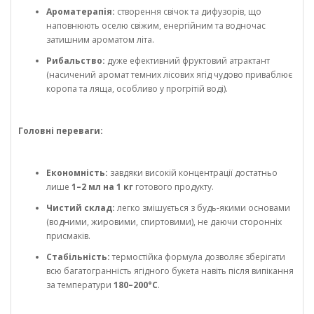
Ароматерапія:
створення свічок та дифузорів, що
наповнюють оселю свіжим, енергійним та водночас
затишним ароматом літа.
Рибальство:
дуже ефективний фруктовий атрактант
(насичений аромат темних лісових ягід чудово приваблює
коропа та ляща, особливо у прогрітій воді).
Головні переваги:
Економність:
завдяки високій концентрації достатньо
лише
1–2 мл на 1 кг
готового продукту.
Чистий склад:
легко змішується з будь-якими основами
(водними, жировими, спиртовими), не даючи сторонніх
присмаків.
Стабільність:
термостійка формула дозволяє зберігати
всю багатогранність ягідного букета навіть після випікання
за температури
180–200°C
.