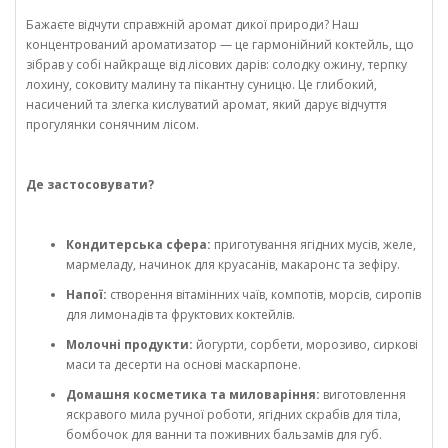
Бажаєте відчути справжній аромат дикої природи? Наш
концентрований ароматизатор — це гармонійний коктейль, що
зібрав у собі найкраще від лісових дарів: солодку ожину, терпку
лохину, соковиту малину та пікантну суницю. Це глибокий,
насичений та злегка кислуватий аромат, який дарує відчуття
прогулянки сонячним лісом.
Де застосовувати?
Кондитерська сфера:
приготування ягідних мусів, желе,
мармеладу, начинок для круасанів, макаронс та зефіру.
Напої:
створення вітамінних чаїв, компотів, морсів, сиропів
для лимонадів та фруктових коктейлів.
Молочні продукти:
йогурти, сорбети, морозиво, сиркові
маси та десерти на основі маскарпоне.
Домашня косметика та миловаріння:
виготовлення
яскравого мила ручної роботи, ягідних скрабів для тіла,
бомбочок для ванни та поживних бальзамів для губ.