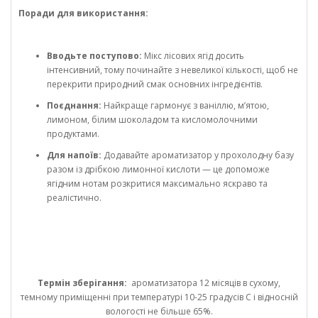
Поради для використання:
Вводьте поступово:
Мікс лісових ягід досить
інтенсивний, тому починайте з невеликої кількості, щоб не
перекрити природний смак основних інгредієнтів.
Поєднання:
Найкраще гармонує з ваніллю, м’ятою,
лимоном, білим шоколадом та кисломолочними
продуктами.
Для напоїв:
Додавайте ароматизатор у прохолодну базу
разом із дрібкою лимонної кислоти — це допоможе
ягідним нотам розкритися максимально яскраво та
реалістично.
Термін зберігання:
ароматизатора 12 місяців в сухому,
темному приміщенні при температурі 10-25 градусів С і відносній
вологості не більше 65%.