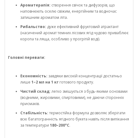
Ароматерапія:
створення свічок та дифузорів, що
наповнюють оселю свіжим, енергійним та водночас
затишним ароматом літа.
Рибальство:
дуже ефективний фруктовий атрактант
(насичений аромат темних лісових ягід чудово приваблює
коропа та ляща, особливо у прогрітій воді).
Головні переваги:
Економність:
завдяки високій концентрації достатньо
лише
1–2 мл на 1 кг
готового продукту.
Чистий склад:
легко змішується з будь-якими основами
(водними, жировими, спиртовими), не даючи сторонніх
присмаків.
Стабільність:
термостійка формула дозволяє зберігати
всю багатогранність ягідного букета навіть після випікання
за температури
180–200°C
.