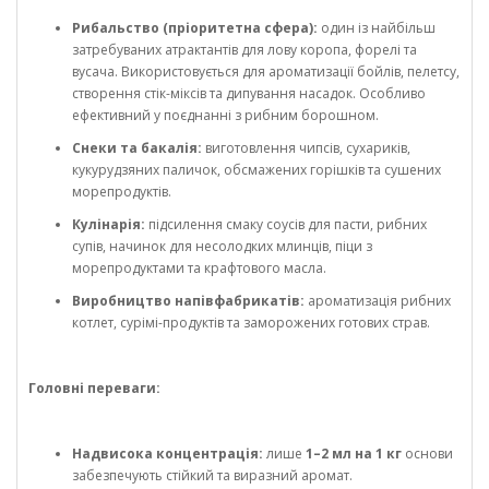
Рибальство (пріоритетна сфера):
один із найбільш
затребуваних атрактантів для лову коропа, форелі та
вусача. Використовується для ароматизації бойлів, пелетсу,
створення стік-міксів та дипування насадок. Особливо
ефективний у поєднанні з рибним борошном.
Снеки та бакалія:
виготовлення чипсів, сухариків,
кукурудзяних паличок, обсмажених горішків та сушених
морепродуктів.
Кулінарія:
підсилення смаку соусів для пасти, рибних
супів, начинок для несолодких млинців, піци з
морепродуктами та крафтового масла.
Виробництво напівфабрикатів:
ароматизація рибних
котлет, сурімі-продуктів та заморожених готових страв.
Головні переваги:
Надвисока концентрація:
лише
1–2 мл на 1 кг
основи
забезпечують стійкий та виразний аромат.