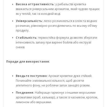
Висока аттрактивність:
у рибальстві креветка
вважається універсальним ароматом, який чудово працює
як у теплій, так і в холодній воді.
Універсальність:
легко розчиняється в оліях та водних
розчинах, рівномірно розподіляючись по всьому об’єму
продукту.
Стабільність:
термостійка формула дозволяє зберігати
інтенсивність запаху при варінні бойлів або екструзії
снеків.
Поради для використання:
Вводьте поступово:
Аромат креветки дуже стійкий.
Починайте з мінімальної кількості, щоб досягти
апетитного фону, не роблячи запах занадто різким.
Поєднання:
Найкраще гармонує з іншими морськими
ароматами (краб, кальмар), а також із часником, кропом,
лимоном або вершками.