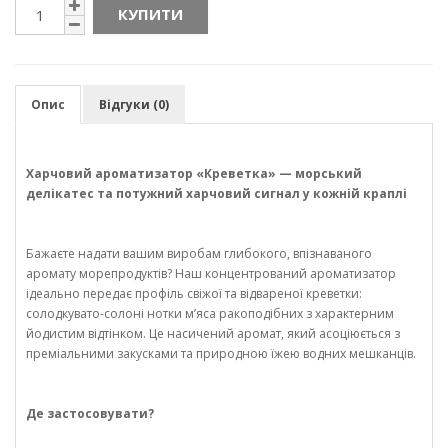
КУПИТИ
Опис
Відгуки (0)
Харчовий ароматизатор «Креветка» — морський
делікатес та потужний харчовий сигнал у кожній краплі
Бажаєте надати вашим виробам глибокого, впізнаваного
аромату морепродуктів? Наш концентрований ароматизатор
ідеально передає профіль свіжої та відвареної креветки:
солодкувато-солоні нотки м’яса ракоподібних з характерним
йодистим відтінком. Це насичений аромат, який асоціюється з
преміальними закусками та природною їжею водних мешканців.
Де застосовувати?