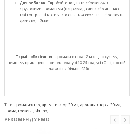
Для рибалок:
Спробуйте поєднати «Креветку» з
фруктовими ароматами (наприклад, слива або ананас) —
такі контрастні мікси часто стають «секретною зброєю» на
диких водоймах.
Термін зберігання:
ароматизатора 12 місяців в сухому,
темному приміщенні при температурі 10-25 градусів С і відносній
вологості не більше 65%.
Теги:
ароматизатор
,
ароматизатор 30 мл
,
ароматизаторы
,
30 мл
,
арома
,
креветка
,
shrimp
,
РЕКОМЕНДУЄМО