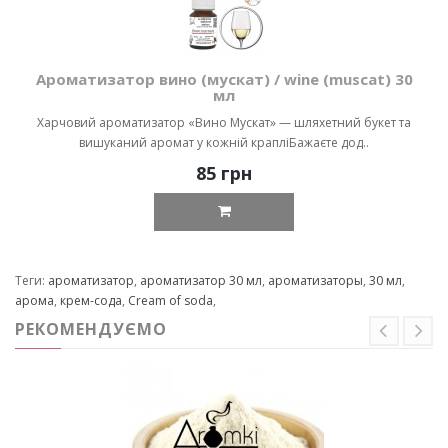
Ароматизатор вино (мускат) / wine (muscat) 30
мл
Харчовий ароматизатор «Вино Мускат» — шляхетний букет та
вишуканий аромат у кожній крапліБажаєте дод..
85 грн
Теги:
ароматизатор
,
ароматизатор 30 мл
,
ароматизаторы
,
30 мл
,
арома
,
крем-сода
,
Cream of soda
,
РЕКОМЕНДУЄМО