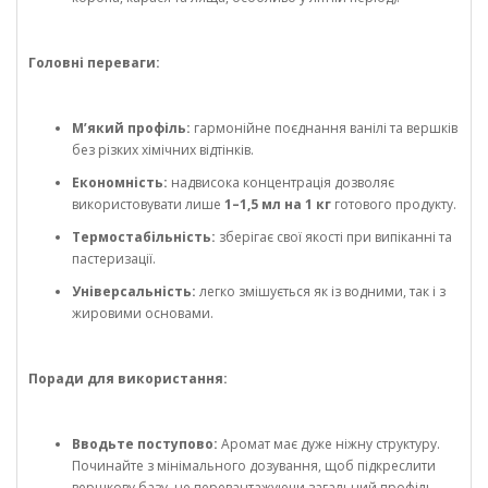
Головні переваги:
М’який профіль:
гармонійне поєднання ванілі та вершків
без різких хімічних відтінків.
Економність:
надвисока концентрація дозволяє
використовувати лише
1–1,5 мл на 1 кг
готового продукту.
Термостабільність:
зберігає свої якості при випіканні та
пастеризації.
Універсальність:
легко змішується як із водними, так і з
жировими основами.
Поради для використання:
Вводьте поступово:
Аромат має дуже ніжну структуру.
Починайте з мінімального дозування, щоб підкреслити
вершкову базу, не перевантажуючи загальний профіль.