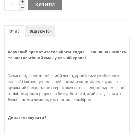
КУПИТИ
Опис
Відгуки (0)
Харчовий ароматизатор «Крем-сода» — ванільна ніжність
та ностальгічний смак у кожній краплі
Бажаєте відтворити той самий легендарний смак улюбленого
напою? Наш концентрований ароматизатор «Крем-сода» — це
ідеальний баланс м’яких вершкових нот та солодкої карамельної
ванілі. Це аромат радості та безтурботності, який асоціюється з
бульбашками лимонаду та ніжним пломбіром.
Де застосовувати?