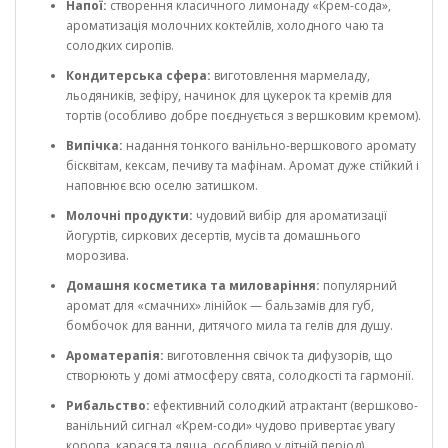
Напої:
створення класичного лимонаду «Крем-сода»,
ароматизація молочних коктейлів, холодного чаю та
солодких сиропів.
Кондитерська сфера:
виготовлення мармеладу,
льодяників, зефіру, начинок для цукерок та кремів для
тортів (особливо добре поєднується з вершковим кремом).
Випічка:
надання тонкого ванільно-вершкового аромату
бісквітам, кексам, печиву та мафінам. Аромат дуже стійкий і
наповнює всю оселю затишком.
Молочні продукти:
чудовий вибір для ароматизації
йогуртів, сиркових десертів, мусів та домашнього
морозива.
Домашня косметика та миловаріння:
популярний
аромат для «смачних» лінійок — бальзамів для губ,
бомбочок для ванни, дитячого мила та гелів для душу.
Ароматерапія:
виготовлення свічок та дифузорів, що
створюють у домі атмосферу свята, солодкості та гармонії.
Рибальство:
ефективний солодкий атрактант (вершково-
ванільний сигнал «Крем-соди» чудово привертає увагу
коропа, карася та ляща, особливо у літній період).