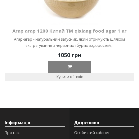
Агар агар 1200 Китай ТМ qixiang food agar 1 кг
Агар-агар - натуральний загусник, який отримують шляхом
екстрагування з червоних і бурих водоростей,..
1050 грн
Купити в 1 клік
Інформація
Додатково
Про нас
Особистий кабінет