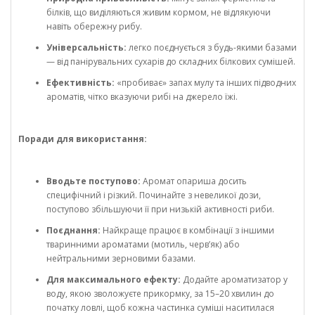
білків, що виділяються живим кормом, не відлякуючи
навіть обережну рибу.
Універсальність:
легко поєднується з будь-якими базами
— від панірувальних сухарів до складних білкових сумішей.
Ефективність:
«пробиває» запах мулу та інших підводних
ароматів, чітко вказуючи рибі на джерело їжі.
Поради для використання:
Вводьте поступово:
Аромат опариша досить
специфічний і різкий. Починайте з невеликої дози,
поступово збільшуючи її при низькій активності риби.
Поєднання:
Найкраще працює в комбінації з іншими
тваринними ароматами (мотиль, черв’як) або
нейтральними зерновими базами.
Для максимального ефекту:
Додайте ароматизатор у
воду, якою зволожуєте прикормку, за 15–20 хвилин до
початку ловлі, щоб кожна частинка суміші наситилася