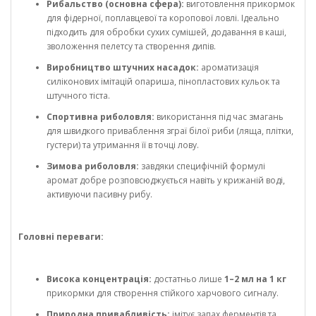
Рибальство (основна сфера):
виготовлення прикормок
для фідерної, поплавцевої та коропової ловлі. Ідеально
підходить для обробки сухих сумішей, додавання в каші,
зволоження пелетсу та створення дипів.
Виробництво штучних насадок:
ароматизація
силіконових імітацій опариша, пінопластових кульок та
штучного тіста.
Спортивна риболовля:
використання під час змагань
для швидкого приваблення зграї білої риби (ляща, плітки,
густери) та утримання її в точці лову.
Зимова риболовля:
завдяки специфічній формулі
аромат добре розповсюджується навіть у крижаній воді,
активуючи пасивну рибу.
Головні переваги:
Висока концентрація:
достатньо лише
1–2 мл на 1 кг
прикормки для створення стійкого харчового сигналу.
Природна привабливість:
імітує запах ферментів та