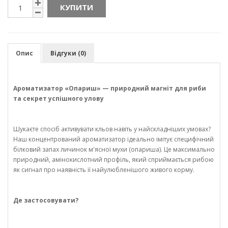
КУПИТИ
Опис
Відгуки (0)
Ароматизатор «Опариш» — природний магніт для риби
та секрет успішного улову
Шукаєте спосіб активувати кльов навіть у найскладніших умовах?
Наш концентрований ароматизатор ідеально імітує специфічний
білковий запах личинок м'ясної мухи (опариша). Це максимально
природний, амінокислотний профіль, який сприймається рибою
як сигнал про наявність її найулюбленішого живого корму.
Де застосовувати?