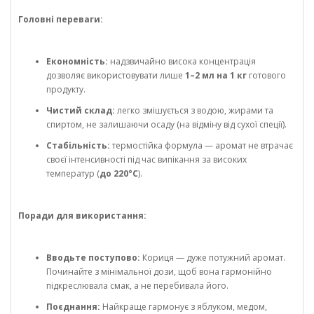
Головні переваги:
Економність:
надзвичайно висока концентрація
дозволяє використовувати лише
1–2 мл на 1 кг
готового
продукту.
Чистий склад:
легко змішується з водою, жирами та
спиртом, не залишаючи осаду (на відміну від сухої спеції).
Стабільність:
термостійка формула — аромат не втрачає
своєї інтенсивності під час випікання за високих
температур (
до 220°C
).
Поради для використання:
Вводьте поступово:
Кориця — дуже потужний аромат.
Починайте з мінімальної дози, щоб вона гармонійно
підкреслювала смак, а не перебивала його.
Поєднання:
Найкраще гармонує з яблуком, медом,