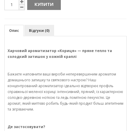
КУПИТИ
Опис
Відгуки (0)
Харчовий ароматизатор «Кориця» — пряне тепло та
солодкий затишок у кожній краплі
Бажаєте наповнити ваші вироби неперевершеним ароматом
домашнього затишку та святкового настрою? Наш
концентрований ароматизатор ідеально відтворює профіль
справжньої меленої кориці: інтенсивний, пряний, із характерною
солодко-деревною ноткою та ледь помітною пекучістю. Це
аромат, який миттєво робить будь-який продукт більш апетитним
та зігріваючим.
Де застосовувати?