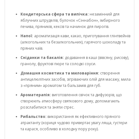
Кондитерська сфера та випічка:
незамінний для
яблучних штруделів, булочок «Сіннабон», імбирного
печива, пряників, кексів та начинок для пирогів.
Напої:
ароматизація кави, какао, приготування глінтвейнів
(алкогольних та безалкогольних), гарячого шоколаду та
пряних чаїв.
Сніданки та бакалія:
додавання в каші (вівсяну, рисову),
гранолу, фруктові пюре та солодкі соуси.
Домашня косметика та миловаріння:
створення
антицелюлітних засобів, зігріваючих олій для масажу, мила
з «пряним» ароматом та бальзамів для губ.
Ароматерапія:
виготовлення свічок та дифузорів, що
створюють атмосферу святкового дому, допомагають
розслабитися та зняти стрес.
Рибальство:
використання як ефективного пряного
атрактанту (кориця чудово привертає увагу ляща, густери
та карася, особливо в холодну пору року).