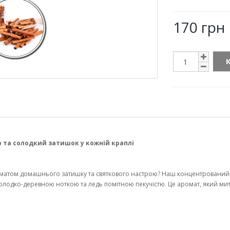
170 грн
 та солодкий затишок у кожній краплі
атом домашнього затишку та святкового настрою? Наш концентрований 
солодко-деревною ноткою та ледь помітною пекучістю. Це аромат, який ми