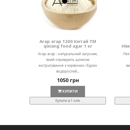
Агар агар 1200 Китай ТМ
qixiang food agar 1 кг
Нім
Агар-агар - натуральний загусник,
Пек
який отримують шляхом
екстрагування з червоних і бурих
ви
водоростей,..
1050 грн
КУПИТИ
Купити в 1 клік