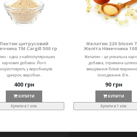
Пектин цитрусовий
Желатин 220 bloom 
еччина ТМ Cargill 500 гр
Желіта Німеччина 100
тин - одна з найпопулярніших
Желатин – це унікальна хар
харчових добавок. Його
добавка, отримана шляхо
користовують у виробництві
змішування білків тваринн
цукерок, виробни..
походження. В'я..
400 грн
90 грн
КУПИТИ
КУПИТИ
Купити в 1 клік
Купити в 1 клік