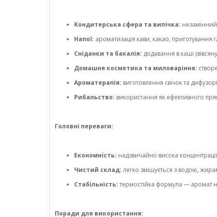
Кондитерська сфера та випічка:
незамінний 
Напої:
ароматизація кави, какао, приготування г
Сніданки та бакалія:
додавання в каші (вівсяну
Домашня косметика та миловаріння:
створе
Ароматерапія:
виготовлення свічок та дифузор
Рибальство:
використання як ефективного пряно
Головні переваги:
Економність:
надзвичайно висока концентраці
Чистий склад:
легко змішується з водою, жирами
Стабільність:
термостійка формула — аромат не 
Поради для використання: