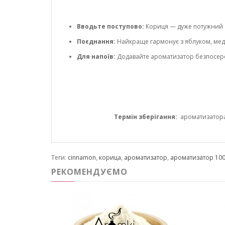
Вводьте поступово:
Кориця — дуже потужний а
Поєднання:
Найкраще гармонує з яблуком, мед
Для напоїв:
Додавайте ароматизатор безпосеред
Термін зберігання:
ароматизатора 1
Теги:
cinnamon
,
корица
,
ароматизатор
,
ароматизатор 100
РЕКОМЕНДУЄМО