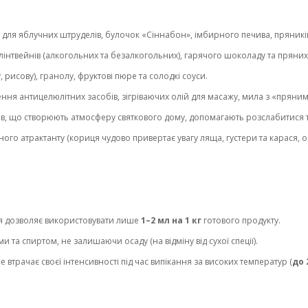
для яблучних штруделів, булочок «Сіннабон», імбирного печива, пряників, 
лінтвейнів (алкогольних та безалкогольних), гарячого шоколаду та пряних 
, рисову), гранолу, фруктові пюре та солодкі соуси.
ння антицелюлітних засобів, зігріваючих олій для масажу, мила з «пряним
ів, що створюють атмосферу святкового дому, допомагають розслабитися т
го атрактанту (кориця чудово привертає увагу ляща, густери та карася, о
я дозволяє використовувати лише
1–2 мл на 1 кг
готового продукту.
 та спиртом, не залишаючи осаду (на відміну від сухої спеції).
втрачає своєї інтенсивності під час випікання за високих температур (
до 