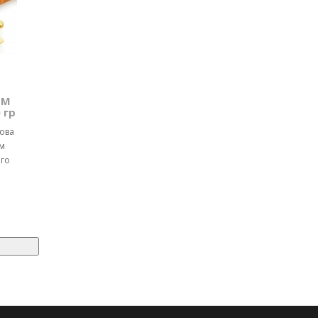
ТМ
 гр
чова
м
ого