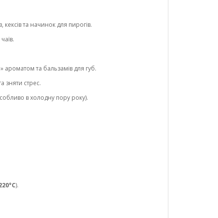
кексів та начинок для пирогів.
чаїв.
» ароматом та бальзамів для губ.
а зняти стрес.
собливо в холодну пору року).
220°C
).