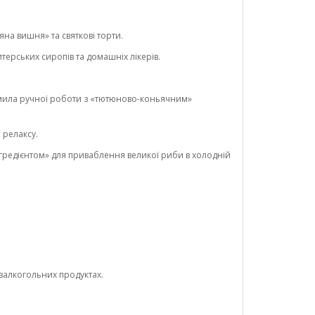
яна вишня» та святкові торти.
ерських сиропів та домашніх лікерів.
а мила ручної роботи з «тютюново-коньячним»
 релаксу.
нгредієнтом» для приваблення великої риби в холодній
езалкогольних продуктах.