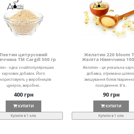
Пектин цитрусовий
Желатин 220 bloom 
еччина ТМ Cargill 500 гр
Желіта Німеччина 100
тин - одна з найпопулярніших
Желатин – це унікальна хар
харчових добавок. Його
добавка, отримана шляхо
користовують у виробництві
змішування білків тваринн
цукерок, виробни..
походження. В'я..
400 грн
90 грн
КУПИТИ
КУПИТИ
Купити в 1 клік
Купити в 1 клік