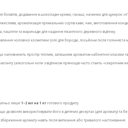
бісквітів, додавання в шоколадні креми, ганаші, начинки для цукерок «п’
естивів, ароматизація преміальних сортів кави, чаю, виготовлення кондит
а, паштети та маринади для надання пікантного деревного відтінку.
влення чоловічої косметики (олії для бороди, лосьйони після гоління) т
 що наповнюють простір теплим, затишним ароматом кабінетної класики та
ктанту (алкогольні ноти з відтінком прянощів часто стають «секретним і
статньо лише
1–2 мл на 1 кг
готового продукту.
 що дозволяє використовувати його в дитячих десертах (для аромату) та б
збереження аромату навіть після випікання або тривалого настоювання.