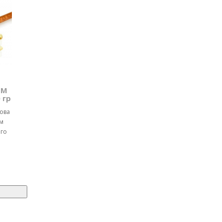
ТМ
 гр
чова
м
ого