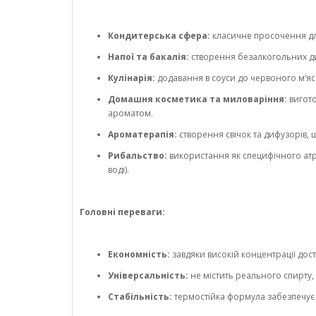
Кондитерська сфера:
класичне просочення для 
Напої та бакалія:
створення безалкогольних диж
Кулінарія:
додавання в соуси до червоного м’яс
Домашня косметика та миловаріння:
вигото
ароматом.
Ароматерапія:
створення свічок та дифузорів,
Рибальство:
використання як специфічного атра
воді).
Головні переваги:
Економність:
завдяки високій концентрації до
Універсальність:
не містить реального спирту,
Стабільність:
термостійка формула забезпечує 