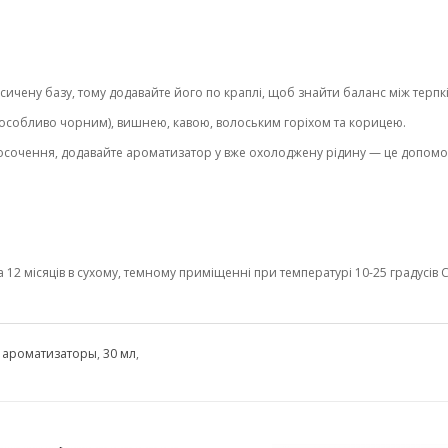
ичену базу, тому додавайте його по краплі, щоб знайти баланс між терпк
собливо чорним), вишнею, кавою, волоським горіхом та корицею.
осочення, додавайте ароматизатор у вже охолоджену рідину — це допомож
2 місяців в сухому, темному приміщенні при температурі 10-25 градусів С 
,
ароматизаторы
,
30 мл
,