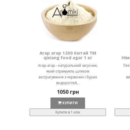
Агар агар 1200 Китай ТМ
qixiang food agar 1 кг
Нім
Агар-агар - натуральний загусник,
Пек
який отримують шляхом
екстрагування з червоних і бурих
ви
водоростей,..
1050 грн
КУПИТИ
Купити в 1 клік