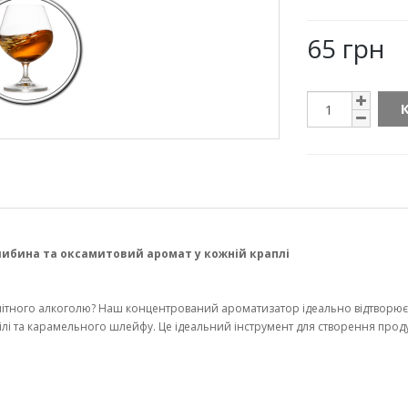
65 грн
ибина та оксамитовий аромат у кожній краплі
ітного алкоголю? Наш концентрований ароматизатор ідеально відтворює
ілі та карамельного шлейфу. Це ідеальний інструмент для створення проду