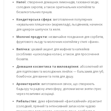
Напої:
створення домашніх лимонадів, газованої води,
солодких сиропів, а також оригінальних коктейлів та
безалкогольних пуншів.
Кондитерська сфера:
виготовлення популярних
«жувальних пляшечок» (мармеладу), льодяників, начинок
для цукерок-шипучок та желе.
Молочні продукти:
незвичайне поєднання для сорбетів,
фруктового льоду та молочних коктейлів у стилі «фанк».
Випічка:
цікавий акцент для мафінів та капкейків
(особливо «шоколадна кола»), а також для просочення
бісквітів.
Домашня косметика та миловаріння:
абсолютний хіт
для підліткових та молодіжних лінійок — бальзамів для губ,
бомбочок для ванни та гелів для душу.
Ароматерапія:
виготовлення свічок, що створюють
бадьору та радісну атмосферу, допомагаючи зняти стрес
через позитивні асоціації.
Рибальство:
дуже ефективний «фантазійний» атрактант
(солодкий, пряний та інтенсивний запах коли чудово