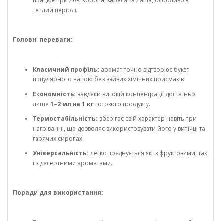
працює при лові коропа, карася та ляща, особливо в
теплий період).
Головні переваги:
Класичний профіль:
аромат точно відтворює букет
популярного напою без зайвих хімічних присмаків.
Економність:
завдяки високій концентрації достатньо
лише
1–2 мл на 1 кг
готового продукту.
Термостабільність:
зберігає свій характер навіть при
нагріванні, що дозволяє використовувати його у випічці та
гарячих сиропах.
Універсальність:
легко поєднується як із фруктовими, так
і з десертними ароматами.
Поради для використання: