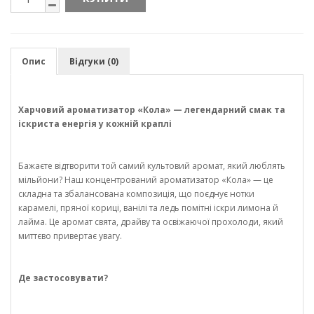
Опис
Відгуки (0)
Харчовий ароматизатор «Кола» — легендарний смак та
іскриста енергія у кожній краплі
Бажаєте відтворити той самий культовий аромат, який люблять
мільйони? Наш концентрований ароматизатор «Кола» — це
складна та збалансована композиція, що поєднує нотки
карамелі, пряної кориці, ванілі та ледь помітні іскри лимона й
лайма. Це аромат свята, драйву та освіжаючої прохолоди, який
миттєво привертає увагу.
Де застосовувати?