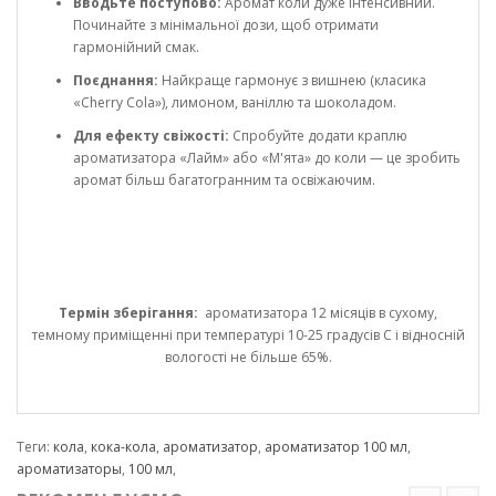
Вводьте поступово:
Аромат коли дуже інтенсивний.
Починайте з мінімальної дози, щоб отримати
гармонійний смак.
Поєднання:
Найкраще гармонує з вишнею (класика
«Cherry Cola»), лимоном, ваніллю та шоколадом.
Для ефекту свіжості:
Спробуйте додати краплю
ароматизатора «Лайм» або «М'ята» до коли — це зробить
аромат більш багатогранним та освіжаючим.
Термін зберігання:
ароматизатора 12 місяців в сухому,
темному приміщенні при температурі 10-25 градусів С і відносній
вологості не більше 65%.
Теги:
кола
,
кока-кола
,
ароматизатор
,
ароматизатор 100 мл
,
ароматизаторы
,
100 мл
,