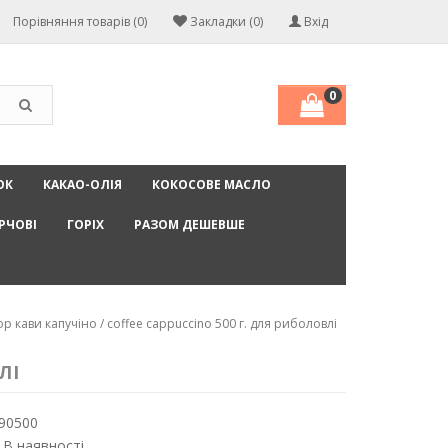
Порівняння товарів (0)
Закладки (0)
Вхід
0
ОК
КАКАО-ОЛІЯ
КОКОСОВЕ МАСЛО
РЧОВІ
ГОРІХ
РАЗОМ ДЕШЕВШЕ
 кави капучіно / coffee cappuccino 500 г. для риболовлі
ЛІ
90500
 В наявності