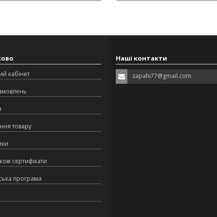
ково
Наші контакти
ий кабінет
zapahi77@gmail.com
замовлень
и
ння товару
ики
ові сертифікати
ська програма