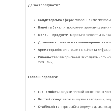
Де застосовувати?
Кондитерська сфера:
створення кавових кремів
Напої та бакалія:
посилення аромату кавових на
Молочні продукти:
морозиво з ефектом «мокачи
Домашня косметика та миловаріння:
незамі
Ароматерапія:
виготовлення свічок та дифузор
Рибальство:
використання як специфічного «см
сумішами).
Головні переваги:
Економність:
завдяки високій концентрації до
Чистий склад:
легко змішується з водними, жи
Стабільність:
термостійка формула дозволяє а