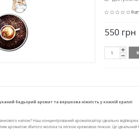
Відг
550 грн
каний бадьорий аромат та вершкова ніжність у кожній краплі
анкового напою? Наш концентрований ароматизатор ідеально відтворює 
тим ароматом збитого молока та легкою кремовою пінкою. Це ідеальний бал