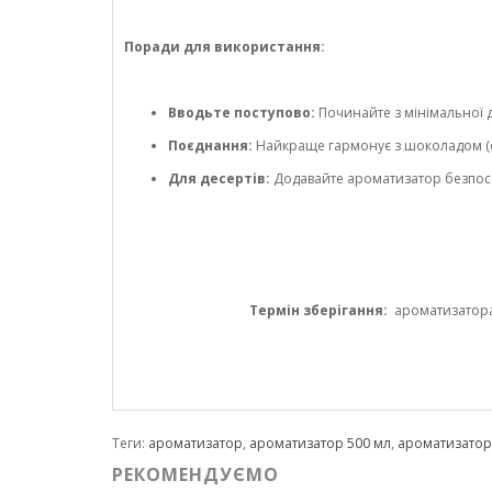
Поради для використання:
Вводьте поступово:
Починайте з мінімальної д
Поєднання:
Найкраще гармонує з шоколадом (о
Для десертів:
Додавайте ароматизатор безпосе
Термін зберігання:
ароматизатора 1
Теги:
ароматизатор
,
ароматизатор 500 мл
,
ароматизато
РЕКОМЕНДУЄМО