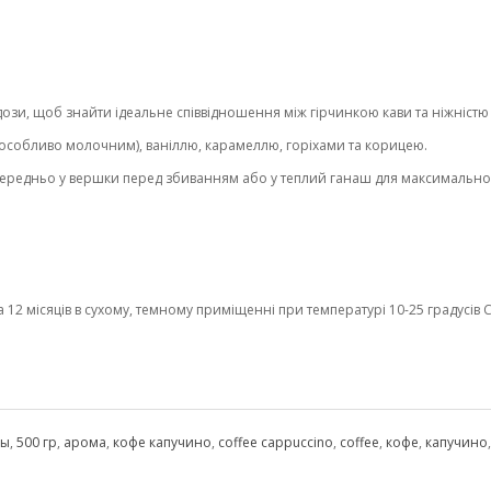
ози, щоб знайти ідеальне співвідношення між гірчинкою кави та ніжністю
собливо молочним), ваніллю, карамеллю, горіхами та корицею.
редньо у вершки перед збиванням або у теплий ганаш для максимально 
2 місяців в сухому, темному приміщенні при температурі 10-25 градусів С 
ры
,
500 гр
,
арома
,
кофе капучино
,
coffee cappuccino
,
coffee
,
кофе
,
капучино
,