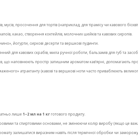
, мусів, просочення для тортів (наприклад, для тірамісу чи кавового бісквіт
поїв, какао, створення коктейлів, молочних шейків та кавових сиропів.
но», йогурти, сиркові десерти та вершкові пудинги.
нний для кавових скрабів, мила ручної роботи, бальзамів для губ та засоб
ів, що наповнюють простір затишним ароматом кав’ярні, допомагають про
аженого» атрактанту (кавові та вершкові ноти часто приваблюють велико
статньо лише
1–2 мл на 1 кг
готового продукту.
ровими та спиртовими основами, не змінюючи колір виробу (якщо це важ
ромату залишатися виразним навіть після термічної обробки чи заморож