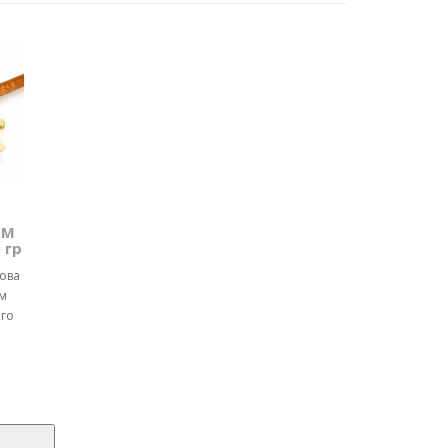
ТМ
 гр
чова
м
ого