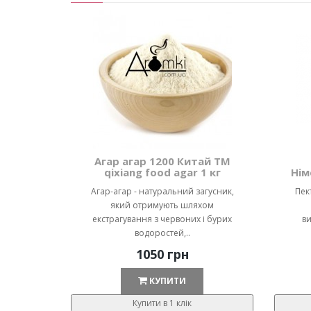
Агар агар 1200 Китай ТМ
qixiang food agar 1 кг
Нім
Агар-агар - натуральний загусник,
Пек
який отримують шляхом
екстрагування з червоних і бурих
ви
водоростей,..
1050 грн
КУПИТИ
Купити в 1 клік