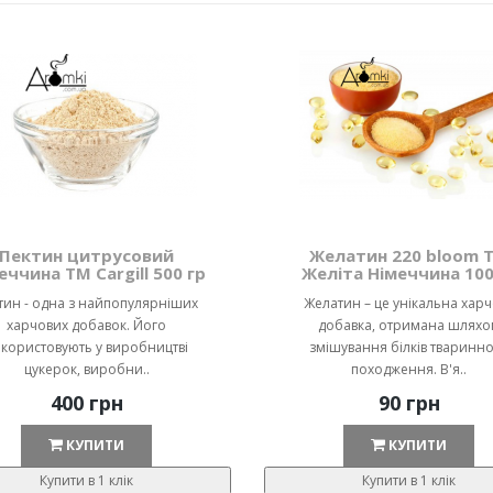
Пектин цитрусовий
Желатин 220 bloom 
еччина ТМ Cargill 500 гр
Желіта Німеччина 100
тин - одна з найпопулярніших
Желатин – це унікальна хар
харчових добавок. Його
добавка, отримана шляхо
користовують у виробництві
змішування білків тваринн
цукерок, виробни..
походження. В'я..
400 грн
90 грн
КУПИТИ
КУПИТИ
Купити в 1 клік
Купити в 1 клік