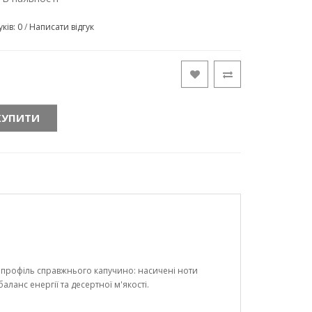
уків: 0
/
Написати відгук
КУПИТИ
профіль справжнього капучино: насичені ноти
анс енергії та десертної м'якості.