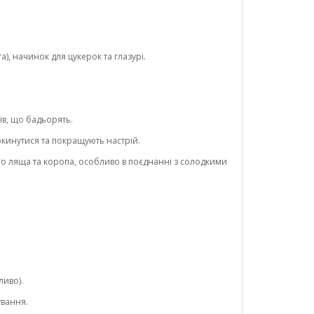
а), начинок для цукерок та глазурі.
ів, що бадьорять.
кинутися та покращують настрій.
го ляща та коропа, особливо в поєднанні з солодкими
ливо).
ування.