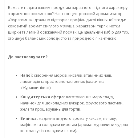
Бажаєте надати вашим продуктам виразного ягідного характеру
з приємною кислинкою? Наш концентрований ароматизатор
«Журавлина» ідеально відтворює профіль дикої північної ягоди:
соковитий аромат стиглого м’якуша, характерні терпкі нотки
шкірки та легкий освіжаючий посмак. Це ідеальний вибір для тих,
хто цінує баланс між солодкістю та природною пікантністю.
Де застосовувати?
Напої:
створення морсів, киселів, вітамінних чаїв,
лимонадів та крафтових настоянок (класична
«Журавлинівка»).
Кондитерська сфера:
виготовлення мармеладу,
начинок для шоколадних цукерок, фруктового пастили,
желе та прошарувань для тортів.
Випічка:
надання ягідного аромату кексам, печиву,
мафінам та солодким пирогам (аромат журавлини чудово
контрастує із солодким тістом).