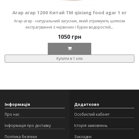
Агар агар 1200 Китай ТМ qixiang food agar 1 кг
Агар-агар - натуральний загусник, який отримують шляхом
екстрагування з червоних і бурих водоростей,..
1050 грн
Купити в 1 клік
Інформація
Додатково
Про нас
Особистий кабінет
Інформація про доставку
Історія замовлень
Політика безпеки
Закладки