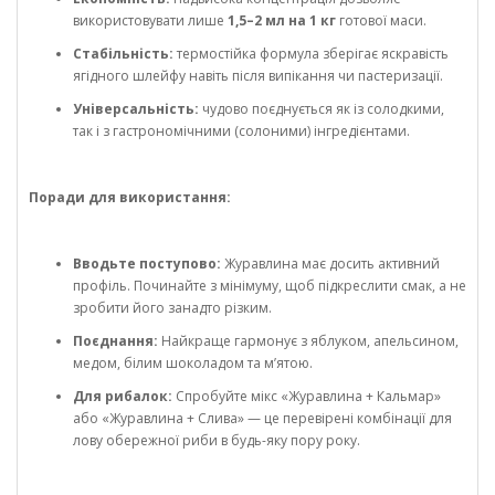
використовувати лише
1,5–2 мл на 1 кг
готової маси.
Стабільність:
термостійка формула зберігає яскравість
ягідного шлейфу навіть після випікання чи пастеризації.
Універсальність:
чудово поєднується як із солодкими,
так і з гастрономічними (солоними) інгредієнтами.
Поради для використання:
Вводьте поступово:
Журавлина має досить активний
профіль. Починайте з мінімуму, щоб підкреслити смак, а не
зробити його занадто різким.
Поєднання:
Найкраще гармонує з яблуком, апельсином,
медом, білим шоколадом та м’ятою.
Для рибалок:
Спробуйте мікс «Журавлина + Кальмар»
або «Журавлина + Слива» — це перевірені комбінації для
лову обережної риби в будь-яку пору року.