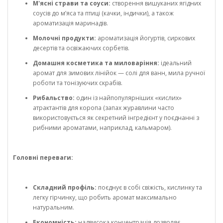
М'ясні страви та соуси:
створення вишуканих ягідних
соусів до м’яса та птиці (качки, індички), а також
ароматизація маринадів.
Молочні продукти:
ароматизація йогуртів, сиркових
десертів та освіжаючих сорбетів.
Домашня косметика та миловаріння:
ідеальний
аромат для зимових лінійок — солі для ванн, мила ручної
роботи та тонізуючих скрабів.
Рибальство:
один із найпопулярніших «кислих»
атрактантів для коропа (запах журавлини часто
використовується як секретний інгредієнт у поєднанні з
рибними ароматами, наприклад, кальмаром).
Головні переваги:
Складний профіль:
поєднує в собі свіжість, кислинку та
легку гірчинку, що робить аромат максимально
натуральним.
Економність:
надвисока концентрація дозволяє