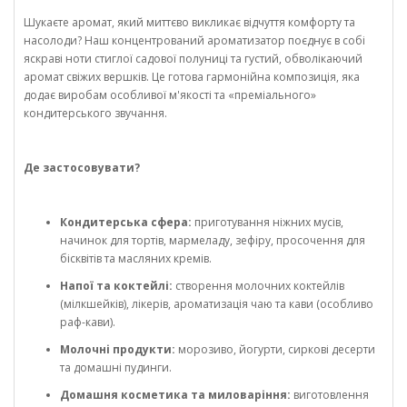
Шукаєте аромат, який миттєво викликає відчуття комфорту та
насолоди? Наш концентрований ароматизатор поєднує в собі
яскраві ноти стиглої садової полуниці та густий, обволікаючий
аромат свіжих вершків. Це готова гармонійна композиція, яка
додає виробам особливої м'якості та «преміального»
кондитерського звучання.
Де застосовувати?
Кондитерська сфера:
приготування ніжних мусів,
начинок для тортів, мармеладу, зефіру, просочення для
бісквітів та масляних кремів.
Напої та коктейлі:
створення молочних коктейлів
(мілкшейків), лікерів, ароматизація чаю та кави (особливо
раф-кави).
Молочні продукти:
морозиво, йогурти, сиркові десерти
та домашні пудинги.
Домашня косметика та миловаріння:
виготовлення