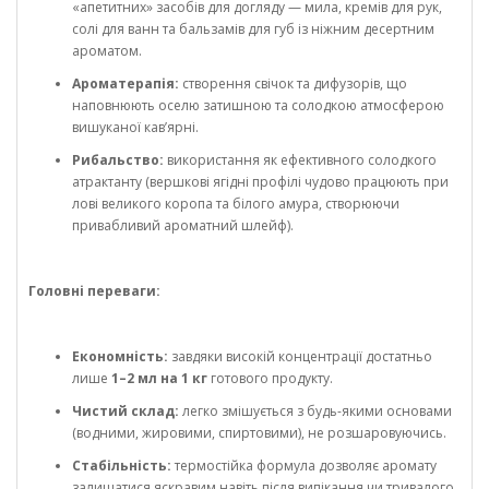
«апетитних» засобів для догляду — мила, кремів для рук,
солі для ванн та бальзамів для губ із ніжним десертним
ароматом.
Ароматерапія:
створення свічок та дифузорів, що
наповнюють оселю затишною та солодкою атмосферою
вишуканої кав’ярні.
Рибальство:
використання як ефективного солодкого
атрактанту (вершкові ягідні профілі чудово працюють при
лові великого коропа та білого амура, створюючи
привабливий ароматний шлейф).
Головні переваги:
Економність:
завдяки високій концентрації достатньо
лише
1–2 мл на 1 кг
готового продукту.
Чистий склад:
легко змішується з будь-якими основами
(водними, жировими, спиртовими), не розшаровуючись.
Стабільність:
термостійка формула дозволяє аромату
залишатися яскравим навіть після випікання чи тривалого