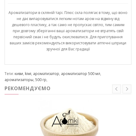
Ароматизатори в скляній тарі. Плюс скла полягає в тому, що воно
не дає випаровуватися легким нотам аром на відміну від
дешевого пластику, а так само не пропускає світло, тим самим
при довгому зберіганні ваші ароматизатори не втратять свій
первісний смак і не будуть окислюватися. Для приготування
ваших замісів рекомендується використовувати аптечні шприци
зручної для Вас градації
Теги:
киви
,
kiwi
,
ароматизатор
,
ароматизатор 500 мл
,
ароматизаторы
,
500 гр
,
РЕКОМЕНДУЄМО