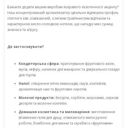
Бажаєте додати вашим виробам яскравого екзотичного акценту?
Наш концентрований ароматизатор ідеально відтворює профіль
стиглого ківі: освіжаючий, з легким трав’янистим відтінком та
характерною кисло-солодкою ноткою, що нагадує мікс суниці,
ананаса та аґрусу.
Де застосовувати?
Кондитерська сфера:
приготування фруктового желе,
мусів, зефіру, начинок для макаронс та дзеркальної глазурі
для тортів.
Напої:
створення літніх лимонадів, смузі, коктейлів,
ароматизація чаю та фруктових сиропів.
Молочні продукти:
йогурти, сорбети, морозиво, сиркові
десерти та молочні коктейлі.
Домашня косметика та миловаріння:
виготовлення
вітамінних гелів для душу, освіжаючого мила ручної
роботи, бомбочок для ванни та скрабів із «фруктовим»