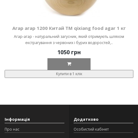
Агар агар 1200 Китай ТМ qixiang food agar 1 кг
Агар-агар - натуральний загусник, який отримують шляхом
екстрагування з червоних і бурих водоростей,..
1050 грн
Купити в 1 клік
Інформація
Додатково
Про нас
Особистий кабінет