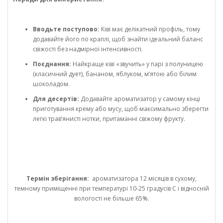
Вводьте поступово:
Ківі має делікатний профіль, тому
додавайте його по краплі, щоб знайти ідеальний баланс
свіжості без надмірної інтенсивності.
Поєднання:
Найкраще ківі «звучить» у парі з полуницею
(класичний дует), бананом, яблуком, м’ятою або білим
шоколадом.
Для десертів:
Додавайте ароматизатор у самому кінці
приготування крему або мусу, щоб максимально зберегти
легкі трав’янисті нотки, притаманні свіжому фрукту.
Термін зберігання:
ароматизатора 12 місяців в сухому,
темному приміщенні при температурі 10-25 градусів С і відносній
вологості не більше 65%.