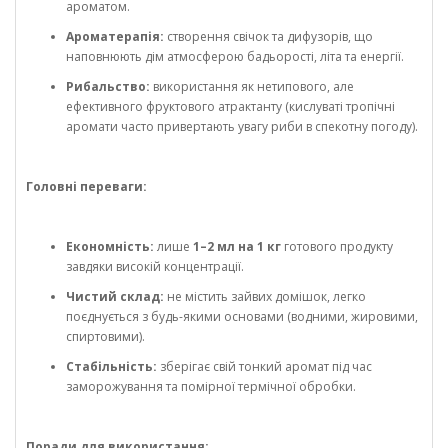
ароматом.
Ароматерапія:
створення свічок та дифузорів, що
наповнюють дім атмосферою бадьорості, літа та енергії.
Рибальство:
використання як нетипового, але
ефективного фруктового атрактанту (кислуваті тропічні
аромати часто привертають увагу риби в спекотну погоду).
Головні переваги:
Економність:
лише
1–2 мл на 1 кг
готового продукту
завдяки високій концентрації.
Чистий склад:
не містить зайвих домішок, легко
поєднується з будь-якими основами (водними, жировими,
спиртовими).
Стабільність:
зберігає свій тонкий аромат під час
заморожування та помірної термічної обробки.
Поради для використання: