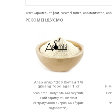
Теги:
карамель-тоффи
,
caramel-toffee
,
ароматизатор
,
аро
РЕКОМЕНДУЄМО
Агар агар 1200 Китай ТМ
qixiang food agar 1 кг
Нім
Агар-агар - натуральний загусник,
Пек
який отримують шляхом
екстрагування з червоних і бурих
ви
водоростей,..