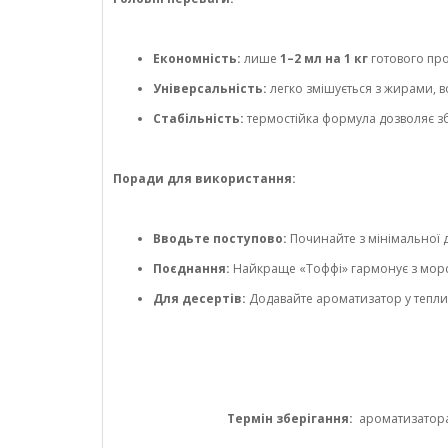
Економність:
лише
1–2 мл на 1 кг
готового про
Універсальність:
легко змішується з жирами, 
Стабільність:
термостійка формула дозволяє зб
Поради для використання:
Вводьте поступово:
Починайте з мінімальної 
Поєднання:
Найкраще «Тоффі» гармонує з морсь
Для десертів:
Додавайте ароматизатор у теплий
Термін зберігання:
ароматизатора 1