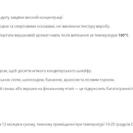
дукту завдяки високій концентрації.
водою та спиртовими основами, не змінюючи текстуру виробу.
ерігати вершковий аромат навіть після випікання за температури
180°C
.
дози, щоб досягти м'якого кондитерського шлейфу.
кою сіллю, шоколадом, бананом, арахісом та лісовим горіхом.
 ганаш або вершки на фінальному етапі — це підкреслить багатогранніс
2 місяців в сухому, темному приміщенні при температурі 10-25 градусів С 