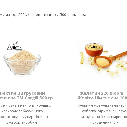
матизатор 500 мл
,
ароматизаторы
,
500 гр
,
выпечка
Пектин цитрусовий
Желатин 220 bloom 
еччина ТМ Cargill 500 гр
Желіта Німеччина 100
тин - одна з найпопулярніших
Желатин – це унікальна хар
харчових добавок. Його
добавка, отримана шляхо
користовують у виробництві
змішування білків тваринн
цукерок, виробни..
походження. В'я..