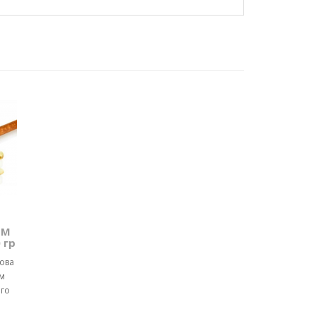
ТМ
 гр
чова
м
ого