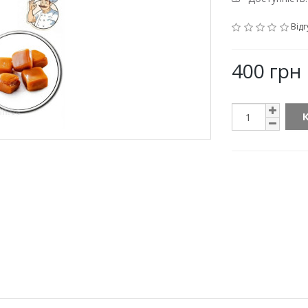
Відг
400 грн