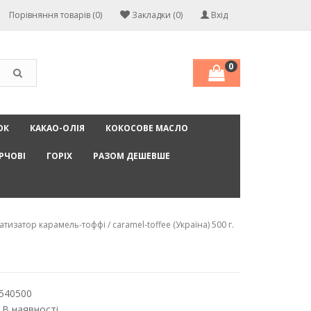
Порівняння товарів (0)
Закладки (0)
Вхід
0
ОК
КАКАО-ОЛІЯ
КОКОСОВЕ МАСЛО
РЧОВІ
ГОРІХ
РАЗОМ ДЕШЕВШЕ
тизатор карамель-тоффі / caramel-toffee (Україна) 500 г.
540500
 В наявності