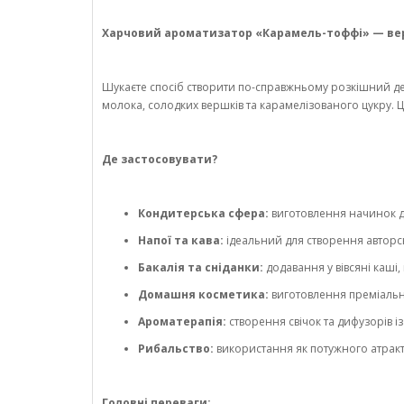
Харчовий ароматизатор «Карамель-тоффі» — вер
Шукаєте спосіб створити по-справжньому розкішний де
молока, солодких вершків та карамелізованого цукру. 
Де застосовувати?
Кондитерська сфера:
виготовлення начинок дл
Напої та кава:
ідеальний для створення авторськ
Бакалія та сніданки:
додавання у вівсяні каші,
Домашня косметика:
виготовлення преміально
Ароматерапія:
створення свічок та дифузорів і
Рибальство:
використання як потужного атракт
Головні переваги: