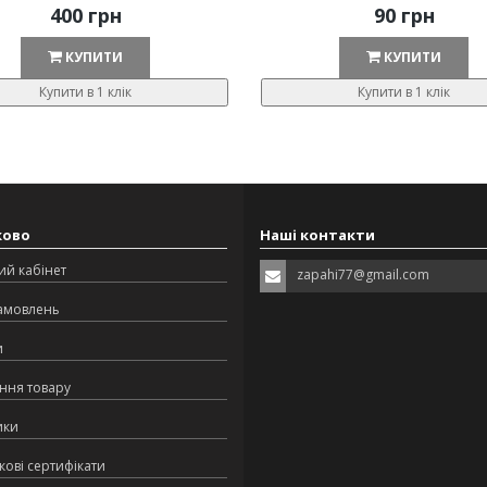
400 грн
90 грн
КУПИТИ
КУПИТИ
Купити в 1 клік
Купити в 1 клік
ково
Наші контакти
ий кабінет
zapahi77@gmail.com
замовлень
и
ння товару
ики
ові сертифікати