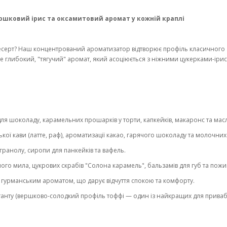
шковий ірис та оксамитовий аромат у кожній краплі
серт? Наш концентрований ароматизатор відтворює профіль класичного а
Це глибокий, "тягучий" аромат, який асоціюється з ніжними цукерками-ір
я шоколаду, карамельних прошарків у торти, капкейків, макаронс та масл
ої кави (латте, раф), ароматизації какао, гарячого шоколаду та молочних 
 гранолу, сиропи для панкейків та вафель.
го мила, цукрових скрабів "Солона карамель", бальзамів для губ та пожив
з гурманським ароматом, що дарує відчуття спокою та комфорту.
анту (вершково-солодкий профіль тоффі — один із найкращих для привабл