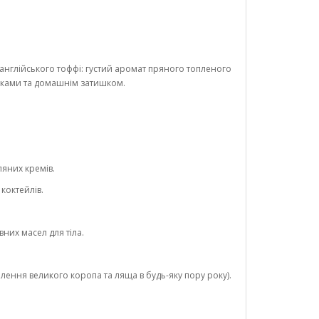
нглійського тоффі: густий аромат пряного топленого
исками та домашнім затишком.
яних кремів.
коктейлів.
них масел для тіла.
ення великого коропа та ляща в будь-яку пору року).