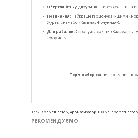
Обережність у дозуванні:
Через дуже інтенси
Поєднання:
Найкраще гармонує з іншими «морсь
Журавлина» або «Кальмар-Полуниця»).
Для рибалок:
Спробуйте додати «Кальмар» у с
точку лову.
Термін зберігання:
ароматизатора 1
Теги:
ароматизатор
,
ароматизатор 100 мл
,
ароматизато
РЕКОМЕНДУЄМО