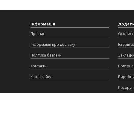
Інформація
Додат
Про нас
Особист
Інформація про доставку
Історія 
Політика безпеки
Закладк
Контакти
Поверне
Карта сайту
Виробн
Подарунк
Партнер
Акції
Aromki © 2026