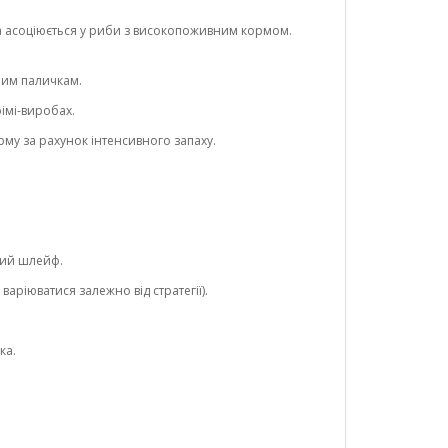
ра асоціюється у риби з високопоживним кормом.
ним паличкам.
імі-виробах.
му за рахунок інтенсивного запаху.
чий шлейф.
аріюватися залежно від стратегії).
ка.