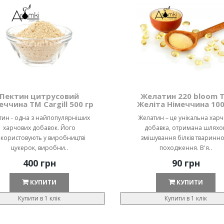
Пектин цитрусовий
Желатин 220 bloom 
еччина ТМ Cargill 500 гр
Желіта Німеччина 100
тин - одна з найпопулярніших
Желатин – це унікальна хар
харчових добавок. Його
добавка, отримана шляхо
користовують у виробництві
змішування білків тваринн
цукерок, виробни..
походження. В'я..
400 грн
90 грн
КУПИТИ
КУПИТИ
Купити в 1 клік
Купити в 1 клік