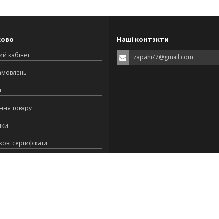
ково
Наші контакти
ий кабінет
zapahi77@gmail.com
замовлень
и
ння товару
ики
ові сертифікати
ська програма