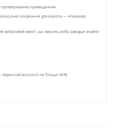
е провітрюваних приміщеннях.
и (класичне поєднання для коропа — «Кальмар-
ий вибуховий ефект, що змусить рибу швидше знайти
і відносній вологості не більше 65%.