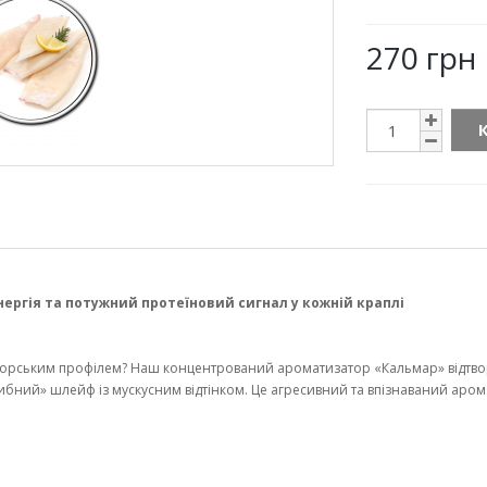
270 грн
ргія та потужний протеїновий сигнал у кожній краплі
морським профілем? Наш концентрований ароматизатор «Кальмар» відтвор
 «рибний» шлейф із мускусним відтінком. Це агресивний та впізнаваний ар