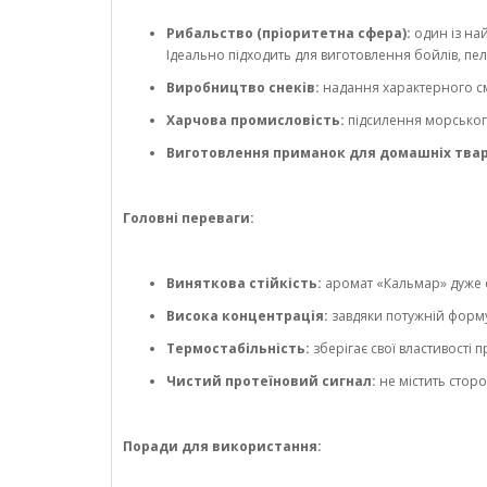
Рибальство (пріоритетна сфера):
один із на
Ідеально підходить для виготовлення бойлів, пел
Виробництво снеків:
надання характерного см
Харчова промисловість:
підсилення морського
Виготовлення приманок для домашніх тва
Головні переваги:
Виняткова стійкість:
аромат «Кальмар» дуже с
Висока концентрація:
завдяки потужній форм
Термостабільність:
зберігає свої властивості
Чистий протеїновий сигнал:
не містить сторо
Поради для використання: