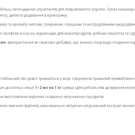
йбільш легендарних атрактантів для лову великого коропа. Запах кальма
етсу, дипів та додавання в прикормку.
аку та аромату чипсам, сухарикам, горішкам та екструдованим кукурудзя
 профілю в соусах, маринадах для морепродуктів, рибних паштетах та сур
рин:
використання як смакової добавки, що значно покращує поїдання кор
табільний, він довго тримається у воді, створюючи тривалий приваблюю
улі достатньо лише
1–2 мл на 1 кг
суміші (для рибальства дозування може в
 при виготовленні варених та варено-морожених продуктів.
нніх хімічних відтінків, максимально імітуючи натуральний екстракт молюс