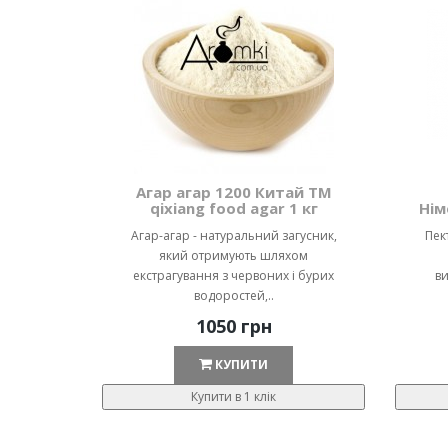
Агар агар 1200 Китай ТМ
qixiang food agar 1 кг
Нім
Агар-агар - натуральний загусник,
Пек
який отримують шляхом
екстрагування з червоних і бурих
ви
водоростей,..
1050 грн
КУПИТИ
Купити в 1 клік