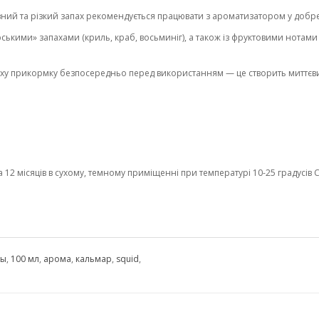
вний та різкий запах рекомендується працювати з ароматизатором у добр
кими» запахами (криль, краб, восьминіг), а також із фруктовими нотам
уху прикормку безпосередньо перед використанням — це створить миттєв
2 місяців в сухому, темному приміщенні при температурі 10-25 градусів С 
ры
,
100 мл
,
арома
,
кальмар
,
squid
,