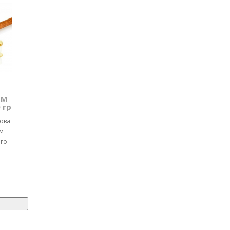
ТМ
 гр
чова
м
ого