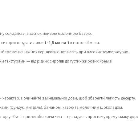
ну солодкість із заспокійливою молочною базою.
є використовувати лише
1–1,5 мл на 1 кг
готової маси.
збереження ніжних вершкових нот навіть при високих температурах.
и текстурами — від рідких сиропів до густих жирових кремів.
характер. Починайте з мінімальної дози, щоб зберегти легкість десерту.
хами (фундук, мигдаль), бананом, кавою та молочним шоколадом.
тор у збиті вершки або крем-чиз — це надасть простому крему смаку дор