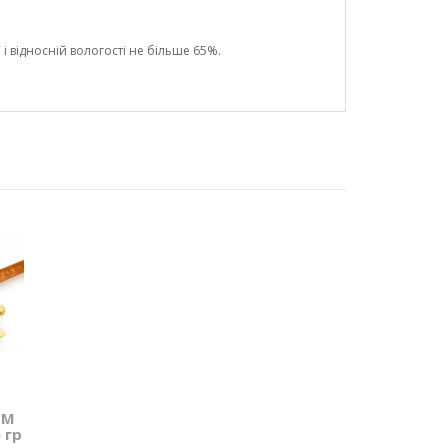
і відносній вологості не більше 65%.
ТМ
 гр