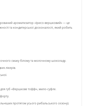
ентрований ароматизатор «Ірисо-вершковий» — це
ності та кондитерської досконалості, який робить
молочного смаку білому та молочному шоколаду.
их лікерів.
ької.
для губ «Вершкове тоффі», мило-суфле.
мфорту.
ільніших протягом усього рибальського сезону).