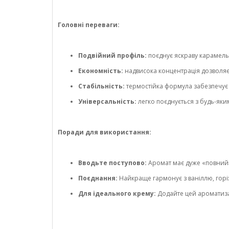
Головні переваги:
Подвійний профіль:
поєднує яскраву карамель
Економність:
надвисока концентрація дозволя
Стабільність:
термостійка формула забезпечує 
Універсальність:
легко поєднується з будь-яким
Поради для використання:
Вводьте поступово:
Аромат має дуже «повний» 
Поєднання:
Найкраще гармонує з ваніллю, горі
Для ідеального крему:
Додайте цей ароматиза