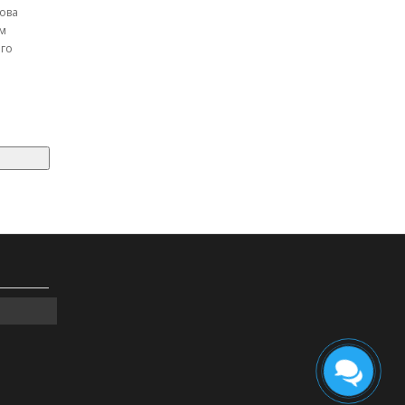
чова
м
ого