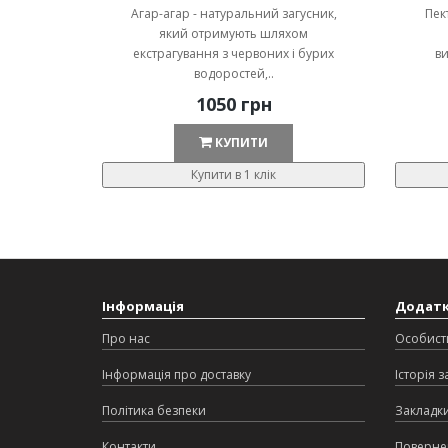
Агар-агар - натуральний загусник,
Пек
який отримують шляхом
екстрагування з червоних і бурих
ви
водоростей,..
1050 грн
КУПИТИ
Купити в 1 клік
Інформація
Додат
Про нас
Особист
Інформація про доставку
Історія 
Політика безпеки
Закладк
Контакти
Поверне