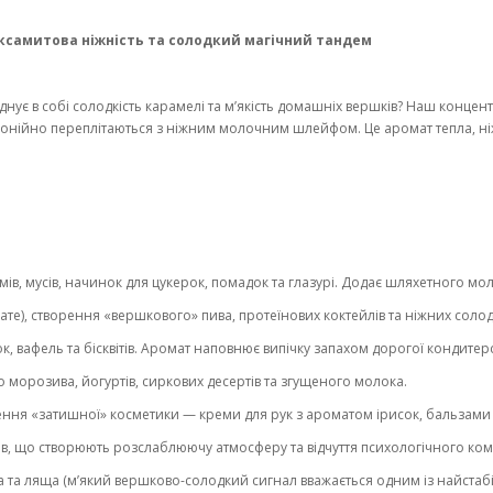
самитова ніжність та солодкий магічний тандем
днує в собі солодкість карамелі та м’якість домашніх вершків? Наш конц
монійно переплітаються з ніжним молочним шлейфом. Це аромат тепла, ніж
мів, мусів, начинок для цукерок, помадок та глазурі. Додає шляхетного 
ате), створення «вершкового» пива, протеїнових коктейлів та ніжних солодк
ок, вафель та бісквітів. Аромат наповнює випічку запахом дорогої кондитерс
морозива, йогуртів, сиркових десертів та згущеного молока.
ння «затишної» косметики — креми для рук з ароматом ірисок, бальзами 
ів, що створюють розслаблюючу атмосферу та відчуття психологічного ко
а та ляща (м’який вершково-солодкий сигнал вважається одним із найстаб