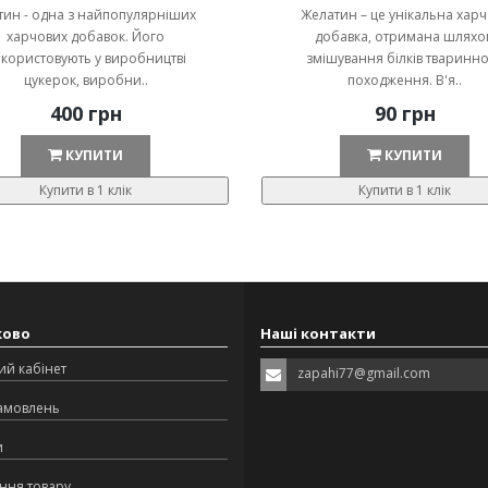
тин - одна з найпопулярніших
Желатин – це унікальна хар
харчових добавок. Його
добавка, отримана шляхо
користовують у виробництві
змішування білків тваринн
цукерок, виробни..
походження. В'я..
400 грн
90 грн
КУПИТИ
КУПИТИ
Купити в 1 клік
Купити в 1 клік
ково
Наші контакти
ий кабінет
zapahi77@gmail.com
замовлень
и
ння товару