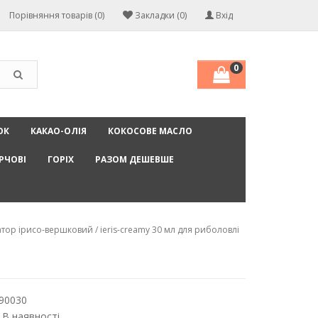
Порівняння товарів (0)
Закладки (0)
Вхід
0
ОК
КАКАО-ОЛІЯ
КОКОСОВЕ МАСЛО
РЧОВІ
ГОРІХ
РАЗОМ ДЕШЕВШЕ
ор ірисо-вершковий / ieris-creamy 30 мл для риболовлі
90030
 В наявності