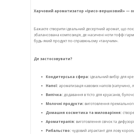
Харчовий ароматизатор «Ірисо-вершковий» — ок
Бажаєте створити ідеальний десертний аромат, що поє
збалансована композиція, де насичені ноти тоффі гар
будь-який продукт по-справжньому «танучим».
Де застосовувати?
Кондитерська сфера:
ідеальний вибір для кре
Напої:
ароматизація кавових напоїв (капучино, л
Випічка:
додавання в тісто для круасанів, булоч
Молочні продукти:
виготовлення преміального 
Домашня косметика та миловаріння:
створе
Ароматерапія:
виготовлення свічок та дифузор
Рибальство:
чудовий атрактант для лову короп