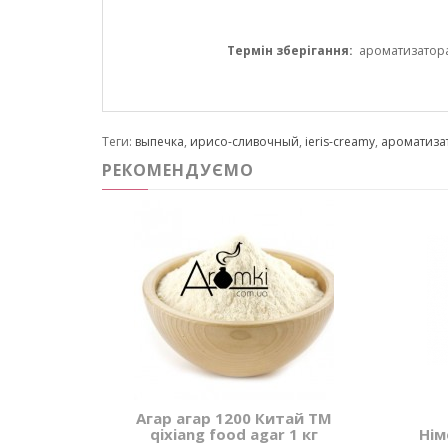
Термін зберігання:
ароматизатора 1
Теги:
выпечка
,
ирисо-сливочный
,
ieris-creamy
,
ароматиза
РЕКОМЕНДУЄМО
Агар агар 1200 Китай ТМ
qixiang food agar 1 кг
Нім