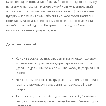
Бажаєте надати вашим виробам глибокого, солодкого аромату
пряженого молока та паленого цукру? Наш концентрований
ароматизатор «Іриска» ідеально відтворює профіль класичної
цукерки «Золотий ключик» або англійського тоффі: насичені
ноти карамелізованих вершків, м’якого вершкового масла та
легкий ванільний відтінок. Це аромат затишку, який миттєво
викликає бажання скуштувати десерт.
Де застосовувати?
Кондитерська сфера:
створення начинок для цукерок,
карамельних соусів, ганашів, прошарувань для тортів
(ідеально для «Снікерса» або «Київського») та дзеркальної
глазурі.
Напої:
ароматизація кави (раф, лате), молочних коктейлів,
гарячого шоколаду та створення солодких крафтових
лікерів.
Випічка:
додавання в тісто для печива, кексів, бісквітів та
солодких рулетів — аромат стає ще більш об’ємним під час
нагрівання.