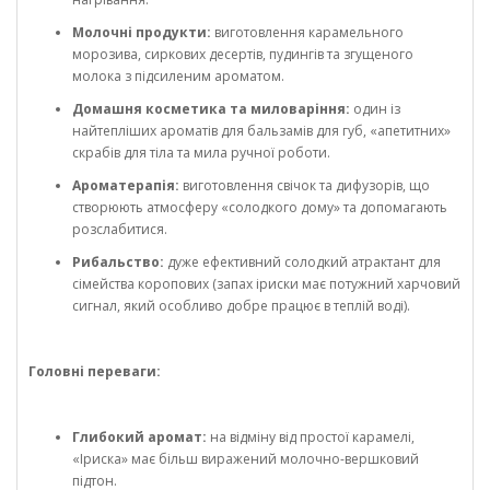
Молочні продукти:
виготовлення карамельного
морозива, сиркових десертів, пудингів та згущеного
молока з підсиленим ароматом.
Домашня косметика та миловаріння:
один із
найтепліших ароматів для бальзамів для губ, «апетитних»
скрабів для тіла та мила ручної роботи.
Ароматерапія:
виготовлення свічок та дифузорів, що
створюють атмосферу «солодкого дому» та допомагають
розслабитися.
Рибальство:
дуже ефективний солодкий атрактант для
сімейства коропових (запах іриски має потужний харчовий
сигнал, який особливо добре працює в теплій воді).
Головні переваги:
Глибокий аромат:
на відміну від простої карамелі,
«Іриска» має більш виражений молочно-вершковий
підтон.