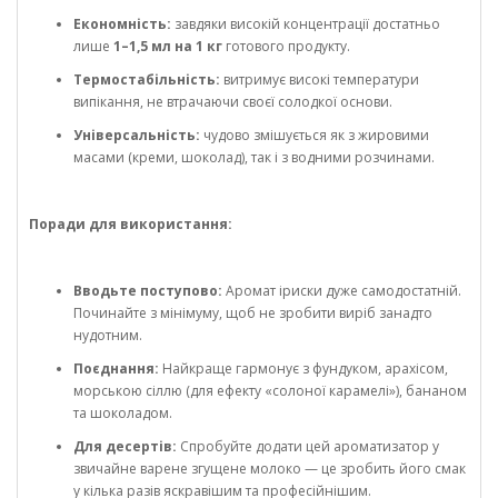
Економність:
завдяки високій концентрації достатньо
лише
1–1,5 мл на 1 кг
готового продукту.
Термостабільність:
витримує високі температури
випікання, не втрачаючи своєї солодкої основи.
Універсальність:
чудово змішується як з жировими
масами (креми, шоколад), так і з водними розчинами.
Поради для використання:
Вводьте поступово:
Аромат іриски дуже самодостатній.
Починайте з мінімуму, щоб не зробити виріб занадто
нудотним.
Поєднання:
Найкраще гармонує з фундуком, арахісом,
морською сіллю (для ефекту «солоної карамелі»), бананом
та шоколадом.
Для десертів:
Спробуйте додати цей ароматизатор у
звичайне варене згущене молоко — це зробить його смак
у кілька разів яскравішим та професійнішим.