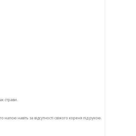
ак страви.
напою навіть за відсутності свіжого кореня під рукою.