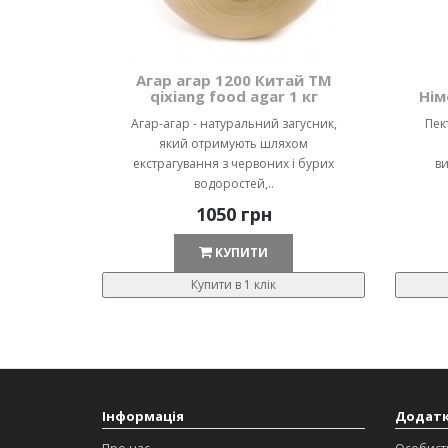
Агар агар 1200 Китай ТМ
qixiang food agar 1 кг
Нім
Агар-агар - натуральний загусник,
Пек
який отримують шляхом
екстрагування з червоних і бурих
ви
водоростей,..
1050 грн
КУПИТИ
Купити в 1 клік
Інформація
Додат