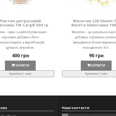
Пектин цитрусовий
Желатин 220 bloom 
еччина ТМ Cargill 500 гр
Желіта Німеччина 100
тин - одна з найпопулярніших
Желатин – це унікальна хар
харчових добавок. Його
добавка, отримана шляхо
користовують у виробництві
змішування білків тваринн
цукерок, виробни..
походження. В'я..
400 грн
90 грн
КУПИТИ
КУПИТИ
Купити в 1 клік
Купити в 1 клік
ково
Наші контакти