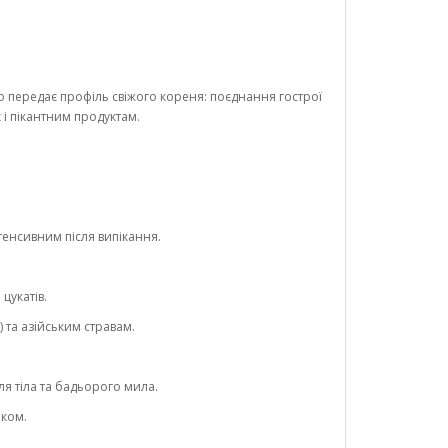
передає профіль свіжого кореня: поєднання гострої
к і пікантним продуктам.
тенсивним після випікання.
цукатів.
 та азійським стравам.
ля тіла та бадьорого мила.
шком.