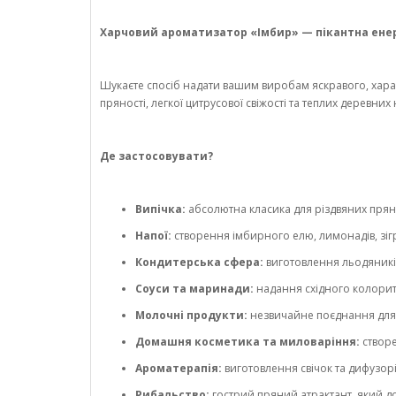
Харчовий ароматизатор «Імбир» — пікантна енергі
Шукаєте спосіб надати вашим виробам яскравого, хар
пряності, легкої цитрусової свіжості та теплих деревних
Де застосовувати?
Випічка:
абсолютна класика для різдвяних пряник
Напої:
створення імбирного елю, лимонадів, зігрів
Кондитерська сфера:
виготовлення льодяників
Соуси та маринади:
надання східного колориту
Молочні продукти:
незвичайне поєднання для а
Домашня косметика та миловаріння:
створе
Ароматерапія:
виготовлення свічок та дифузор
Рибальство:
гострий пряний атрактант, який до