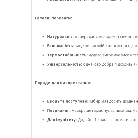
Головні переваги:
Натуральність:
передає саме аромат свіжонате
Економність:
завдяки високій інтенсивності д
Термостабільність:
чудово витримує високі те
Універсальність:
однаково добре підходить як 
Поради для використання:
Вводьте поступово:
Імбир має досить домінант
Поєднання:
Найкраще гармонує з лимоном, ме
Для імунітету:
Додайте 1 краплю ароматизатора