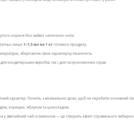
ртого кореня без зайвої «аптечної» ноти.
остатньо лише
1–1,5 мл на 1 кг
готового продукту.
мператури, зберігаючи свою характерну пікантність.
для кондитерських виробів, так і для гастрономічних страв.
ний характер. Почніть з мінімальної дози, щоб не перебити основний см
дом, корицею, яблуком та шоколадом.
 у звичайний чай із лимоном — це створить ефект справжнього імбирного 