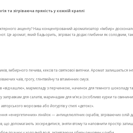
я та зігріваюча пряність у кожній краплі
актерного акценту? Наш концентрований ароматизатор «Імбир» досконало 
 нот. Це аромат, який бадьорить, зігріває та додає глибини як солодким, та
ів, імбирного печива, кексів та святкової випічки. Аромат залишається ін
аючих чаїв, грогу, глінтвейну та вітамінних смузі.
 «від кашлю», мармеладу з перчинкою, начинок для темного шоколаду та 
 заправкам для салатів, маринадам для м’яса (особливо курки та свинини)
вторського морозива або йогуртів у стилі «детокс».
ння «енергетичних» лінійок — антицелюлітних скрабів, зігріваючих олій д
ів, що допомагають зосередитися, зняти втому та наповнити простір зати
бре працює у холодній воді, активізуючи обмін речовин у риби.