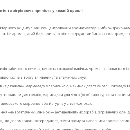
я та зігріваюча пряність у кожній краплі
актерного акценту? Наш концентрований ароматизатор «Імбир» досконало 
 нот. Це аромат, який бадьорить, зігріває та додає глибини як солодким, та
ів, імбирного печива, кексів та святкової випічки. Аромат залишається ін
аючих чаїв, грогу, глінтвейну та вітамінних смузі.
 «від кашлю», мармеладу з перчинкою, начинок для темного шоколаду та 
 заправкам для салатів, маринадам для м’яса (особливо курки та свинини)
вторського морозива або йогуртів у стилі «детокс».
ння «енергетичних» лінійок — антицелюлітних скрабів, зігріваючих олій д
ів, що допомагають зосередитися, зняти втому та наповнити простір зати
бре працює у холодній воді, активізуючи обмін речовин у риби.