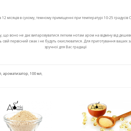
2 місяців в сухому, темному приміщенні при температурі 10-25 градусів С 
у, що воно не дає випаровуватися легким нотам аром на відміну від дешево
ь свій первісний смак і не будуть окислюватися. Для приготування ваших 
зручної для Вас градації
л
,
ароматизатор
,
100 мл
,