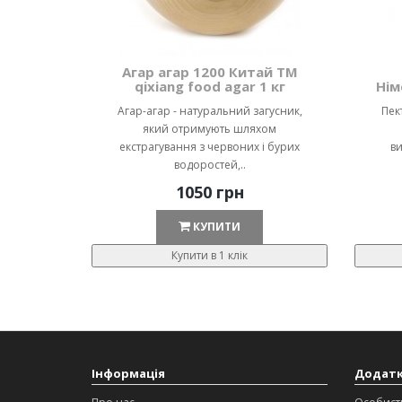
Агар агар 1200 Китай ТМ
qixiang food agar 1 кг
Нім
Агар-агар - натуральний загусник,
Пек
який отримують шляхом
екстрагування з червоних і бурих
ви
водоростей,..
1050 грн
КУПИТИ
Купити в 1 клік
Інформація
Додат