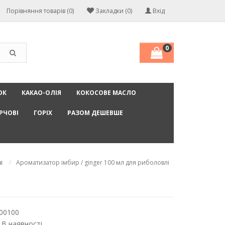
Порівняння товарів (0)
Закладки (0)
Вхід
0
ОК
КАКАО-ОЛІЯ
КОКОСОВЕ МАСЛО
РЧОВІ
ГОРІХ
РАЗОМ ДЕШЕВШЕ
і
Ароматизатор імбир / ginger 100 мл для риболовлі
00100
 В наявності