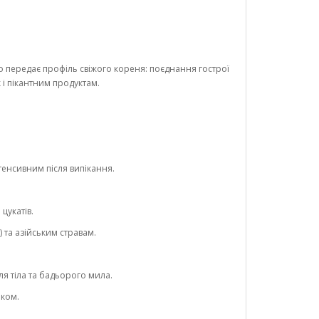
передає профіль свіжого кореня: поєднання гострої
к і пікантним продуктам.
тенсивним після випікання.
цукатів.
 та азійським стравам.
ля тіла та бадьорого мила.
шком.