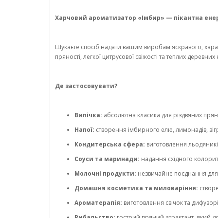
Харчовий ароматизатор «Імбир» — пікантна енергі
Шукаєте спосіб надати вашим виробам яскравого, хар
пряності, легкої цитрусової свіжості та теплих деревних
Де застосовувати?
Випічка:
абсолютна класика для різдвяних пряник
Напої:
створення імбирного елю, лимонадів, зігрів
Кондитерська сфера:
виготовлення льодяників
Соуси та маринади:
надання східного колориту
Молочні продукти:
незвичайне поєднання для а
Домашня косметика та миловаріння:
створе
Ароматерапія:
виготовлення свічок та дифузор
Рибальство:
гострий пряний атрактант, який до