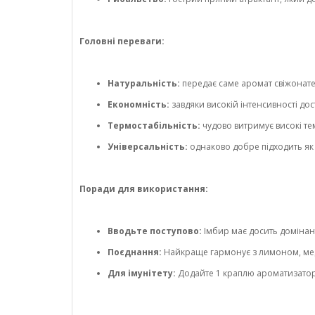
Головні переваги:
Натуральність:
передає саме аромат свіжонате
Економність:
завдяки високій інтенсивності д
Термостабільність:
чудово витримує високі те
Універсальність:
однаково добре підходить як 
Поради для використання:
Вводьте поступово:
Імбир має досить домінант
Поєднання:
Найкраще гармонує з лимоном, ме
Для імунітету:
Додайте 1 краплю ароматизатора