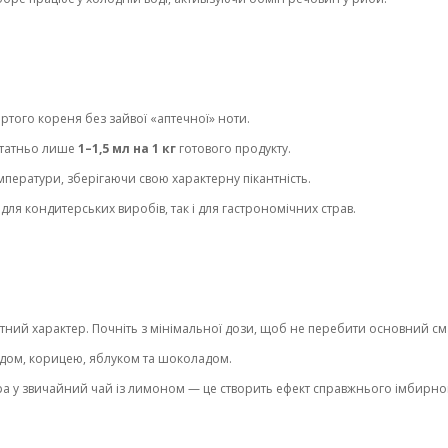
ртого кореня без зайвої «аптечної» ноти.
остатньо лише
1–1,5 мл на 1 кг
готового продукту.
мператури, зберігаючи свою характерну пікантність.
для кондитерських виробів, так і для гастрономічних страв.
ний характер. Почніть з мінімальної дози, щоб не перебити основний см
дом, корицею, яблуком та шоколадом.
 у звичайний чай із лимоном — це створить ефект справжнього імбирного 