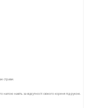
ак страви.
напою навіть за відсутності свіжого кореня під рукою.