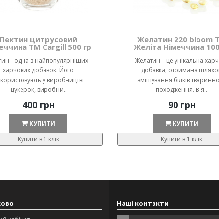
Пектин цитрусовий
Желатин 220 bloom 
еччина ТМ Cargill 500 гр
Желіта Німеччина 100
тин - одна з найпопулярніших
Желатин – це унікальна хар
харчових добавок. Його
добавка, отримана шляхо
користовують у виробництві
змішування білків тваринн
цукерок, виробни..
походження. В'я..
400 грн
90 грн
КУПИТИ
КУПИТИ
Купити в 1 клік
Купити в 1 клік
ково
Наші контакти