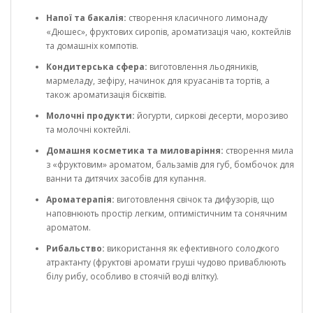
Напої та бакалія:
створення класичного лимонаду
«Дюшес», фруктових сиропів, ароматизація чаю, коктейлів
та домашніх компотів.
Кондитерська сфера:
виготовлення льодяників,
мармеладу, зефіру, начинок для круасанів та тортів, а
також ароматизація бісквітів.
Молочні продукти:
йогурти, сиркові десерти, морозиво
та молочні коктейлі.
Домашня косметика та миловаріння:
створення мила
з «фруктовим» ароматом, бальзамів для губ, бомбочок для
ванни та дитячих засобів для купання.
Ароматерапія:
виготовлення свічок та дифузорів, що
наповнюють простір легким, оптимістичним та сонячним
ароматом.
Рибальство:
використання як ефективного солодкого
атрактанту (фруктові аромати груші чудово приваблюють
білу рибу, особливо в стоячій воді влітку).