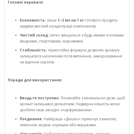
Головні переваги:
Економність:
лише
1–2 мл на 1 кг
готового продукту
завдяки високій концентрації компонентів.
Чистий склад:
легко змішується з будь-якими основами
(водними, спиртовими, жировими).
Стабільність:
термостійка формула дозволяє аромату
залишатися насиченим після випікання, заморожування
чи варіння сиропів.
Поради для використання:
Вводьте поступово:
Починайте з мінімальної дози, щоб
аромат залишався делікатним. Надмірна кількість може
зробити смак занадто «парфумованим».
Поєднання:
Найкраще «Дюшес» гармонує з ваніллю,
лимоном, медом, корицею або вершками.
Для напоїв:
Щоб підкреслити іскристість аромату,