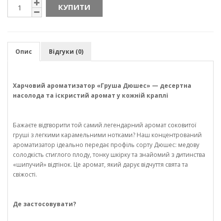
КУПИТИ
Опис
Відгуки (0)
Харчовий ароматизатор «Груша Дюшес» — десертна
насолода та іскристий аромат у кожній краплі
Бажаєте відтворити той самий легендарний аромат соковитої
груші з легкими карамельними нотками? Наш концентрований
ароматизатор ідеально передає профіль сорту Дюшес: медову
солодкість стиглого плоду, тонку шкірку та знайомий з дитинства
«шипучий» відтінок. Це аромат, який дарує відчуття свята та
свіжості.
Де застосовувати?