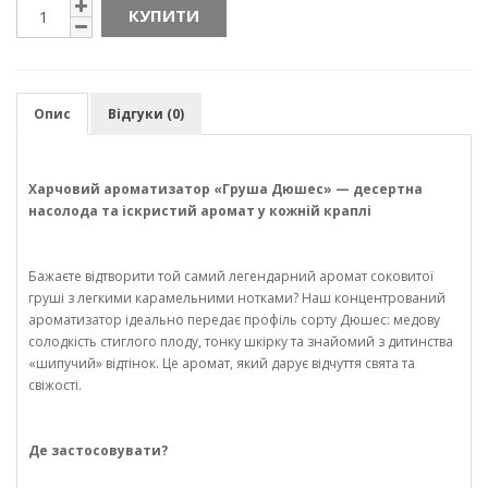
КУПИТИ
Опис
Відгуки (0)
Харчовий ароматизатор «Груша Дюшес» — десертна
насолода та іскристий аромат у кожній краплі
Бажаєте відтворити той самий легендарний аромат соковитої
груші з легкими карамельними нотками? Наш концентрований
ароматизатор ідеально передає профіль сорту Дюшес: медову
солодкість стиглого плоду, тонку шкірку та знайомий з дитинства
«шипучий» відтінок. Це аромат, який дарує відчуття свята та
свіжості.
Де застосовувати?