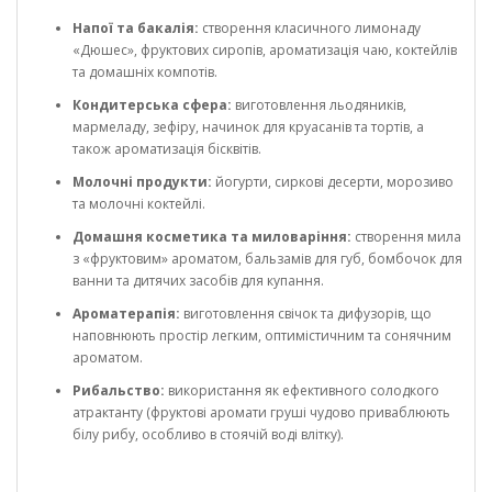
Напої та бакалія:
створення класичного лимонаду
«Дюшес», фруктових сиропів, ароматизація чаю, коктейлів
та домашніх компотів.
Кондитерська сфера:
виготовлення льодяників,
мармеладу, зефіру, начинок для круасанів та тортів, а
також ароматизація бісквітів.
Молочні продукти:
йогурти, сиркові десерти, морозиво
та молочні коктейлі.
Домашня косметика та миловаріння:
створення мила
з «фруктовим» ароматом, бальзамів для губ, бомбочок для
ванни та дитячих засобів для купання.
Ароматерапія:
виготовлення свічок та дифузорів, що
наповнюють простір легким, оптимістичним та сонячним
ароматом.
Рибальство:
використання як ефективного солодкого
атрактанту (фруктові аромати груші чудово приваблюють
білу рибу, особливо в стоячій воді влітку).