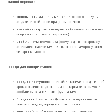
Головні переваги:
Економність:
лише
1–2 мл на 1 кг
готового продукту
завдяки високій концентрації компонентів.
Чистий склад:
легко змішується з будь-якими основами
(водними, спиртовими, жировими).
Стабільність:
термостійка формула дозволяє аромату
залишатися насиченим після випікання, заморожування
чи варіння сиропів.
Поради для використання:
Вводьте поступово:
Починайте з мінімальної дози, щоб
аромат залишався делікатним. Надмірна кількість може
зробити смак занадто «парфумованим».
Поєднання:
Найкраще «Дюшес» гармонує з ваніллю,
лимоном, медом, корицею або вершками.
Для напоїв:
Щоб підкреслити іскристість аромату,