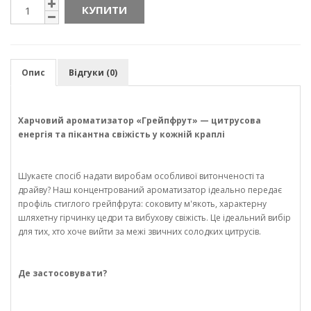
КУПИТИ
Опис
Відгуки (0)
Харчовий ароматизатор «Грейпфрут» — цитрусова
енергія та пікантна свіжість у кожній краплі
Шукаєте спосіб надати виробам особливої витонченості та
драйву? Наш концентрований ароматизатор ідеально передає
профіль стиглого грейпфрута: соковиту м'якоть, характерну
шляхетну гірчинку цедри та вибухову свіжість. Це ідеальний вибір
для тих, хто хоче вийти за межі звичних солодких цитрусів.
Де застосовувати?