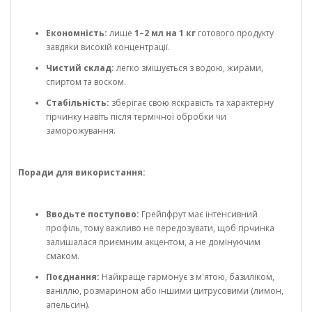
Економність:
лише
1–2 мл на 1 кг
готового продукту
завдяки високій концентрації.
Чистий склад:
легко змішується з водою, жирами,
спиртом та воском.
Стабільність:
зберігає свою яскравість та характерну
гірчинку навіть після термічної обробки чи
заморожування.
Поради для використання:
Вводьте поступово:
Грейпфрут має інтенсивний
профіль, тому важливо не передозувати, щоб гірчинка
залишалася приємним акцентом, а не домінуючим
смаком.
Поєднання:
Найкраще гармонує з м'ятою, базиліком,
ваніллю, розмарином або іншими цитрусовими (лимон,
апельсин).