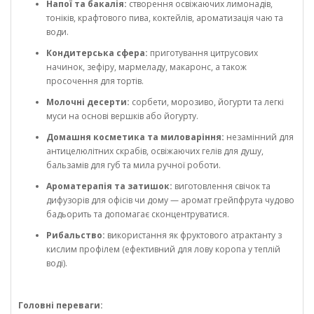
Напої та бакалія:
створення освіжаючих лимонадів,
тоніків, крафтового пива, коктейлів, ароматизація чаю та
води.
Кондитерська сфера:
приготування цитрусових
начинок, зефіру, мармеладу, макаронс, а також
просочення для тортів.
Молочні десерти:
сорбети, морозиво, йогурти та легкі
муси на основі вершків або йогурту.
Домашня косметика та миловаріння:
незамінний для
антицелюлітних скрабів, освіжаючих гелів для душу,
бальзамів для губ та мила ручної роботи.
Ароматерапія та затишок:
виготовлення свічок та
дифузорів для офісів чи дому — аромат грейпфрута чудово
бадьорить та допомагає сконцентруватися.
Рибальство:
використання як фруктового атрактанту з
кислим профілем (ефективний для лову коропа у теплій
воді).
Головні переваги: