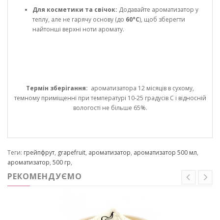
Для косметики та свічок:
Додавайте ароматизатор у
теплу, але не гарячу основу (до
60°C
), щоб зберегти
найтонші верхні ноти аромату.
Термін зберігання:
ароматизатора 12 місяців в сухому,
темному приміщенні при температурі 10-25 градусів С і відносній
вологості не більше 65%.
Теги:
грейпфрут
,
grapefruit
,
ароматизатор
,
ароматизатор 500 мл
,
ароматизатор
,
500 гр
,
РЕКОМЕНДУЄМО