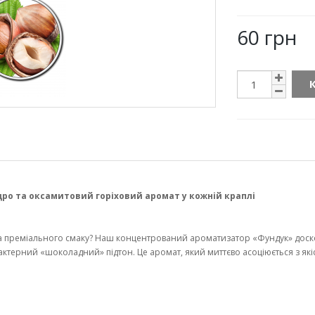
60 грн
о та оксамитовий горіховий аромат у кожній краплі
та преміального смаку? Наш концентрований ароматизатор «Фундук» дос
характерний «шоколадний» підтон. Це аромат, який миттєво асоціюється з 