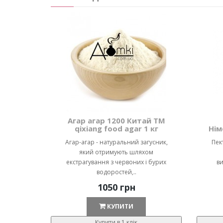
Агар агар 1200 Китай ТМ
qixiang food agar 1 кг
Нім
Агар-агар - натуральний загусник,
Пек
який отримують шляхом
екстрагування з червоних і бурих
ви
водоростей,..
1050 грн
КУПИТИ
Купити в 1 клік