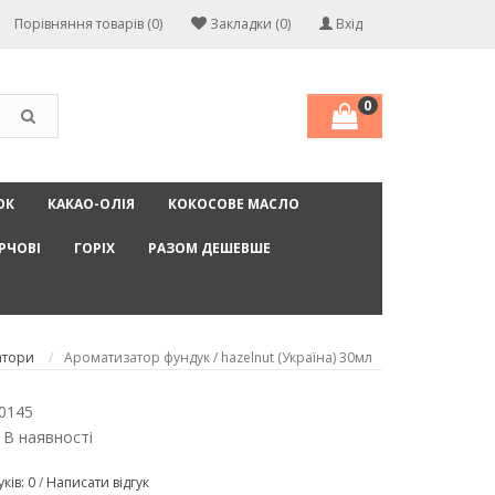
Порівняння товарів (0)
Закладки (0)
Вхід
0
ОК
КАКАО-ОЛІЯ
КОКОСОВЕ МАСЛО
РЧОВІ
ГОРІХ
РАЗОМ ДЕШЕВШЕ
атори
Ароматизатор фундук / hazelnut (Україна) 30мл
0145
 В наявності
уків: 0
/
Написати відгук