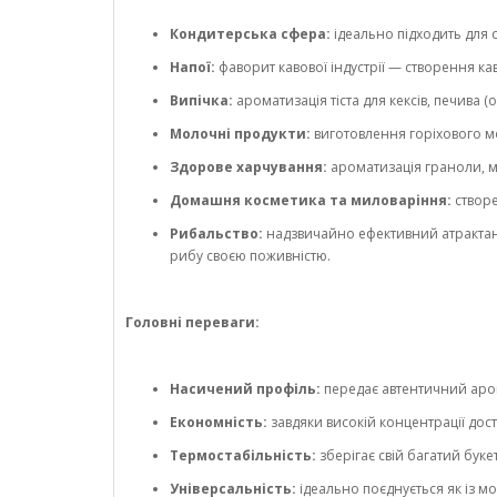
Кондитерська сфера:
ідеально підходить для с
Напої:
фаворит кавової індустрії — створення кав
Випічка:
ароматизація тіста для кексів, печива 
Молочні продукти:
виготовлення горіхового мор
Здорове харчування:
ароматизація граноли, мю
Домашня косметика та миловаріння:
створе
Рибальство:
надзвичайно ефективний атрактант
рибу своєю поживністю.
Головні переваги:
Насичений профіль:
передає автентичний аром
Економність:
завдяки високій концентрації до
Термостабільність:
зберігає свій багатий буке
Універсальність:
ідеально поєднується як із 