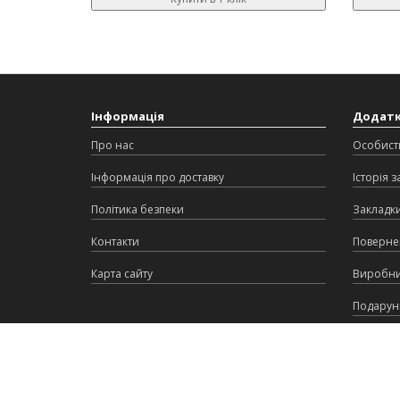
Інформація
Додат
Про нас
Особист
Інформація про доставку
Історія 
Політика безпеки
Закладк
Контакти
Поверне
Карта сайту
Виробн
Подарунк
Партнер
Акції