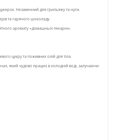
 цукерок. Незамінний для грильяжу та нуги.
керів та гарячого шоколаду.
петитного аромату «домашньої пекарні».
вого цукру та поживних олій для тіла.
нал, який чудово працює в холодній воді, залучаючи