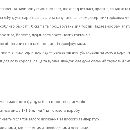
творення начинок у стилі «Нутела», шоколадних паст, праліне, ганашів та
и «Фундук», сиропів для лате та капучино, а також десертних горіхових лі
(особливо біскотті), бісквітів та прошарувань для тортів. Надає виробам а
озива, йогуртів, пудингів та протеїнових коктейлів.
слі, вівсяних каш та батончиків із сухофруктами.
ння «теплих» серій догляду — бальзамів для губ, скрабів на основі коричне
 для лову коропа, ляща та вусача. Фундук має дуже сильний харчовий сиг
ат смаженого фундука без сторонніх присмаків.
статньо лише
1–1,5 мл на 1 кг
готового виробу.
т навіть після тривалого випікання за високих температур.
молочними, так і з темними шоколадними основами.