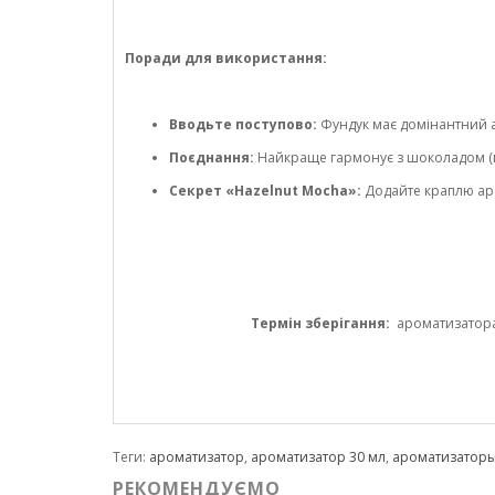
Поради для використання:
Вводьте поступово:
Фундук має домінантний ар
Поєднання:
Найкраще гармонує з шоколадом (м
Секрет «Hazelnut Mocha»:
Додайте краплю аро
Термін зберігання:
ароматизатора 1
Теги:
ароматизатор
,
ароматизатор 30 мл
,
ароматизатор
РЕКОМЕНДУЄМО