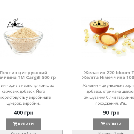
Пектин цитрусовий
Желатин 220 bloom 
еччина ТМ Cargill 500 гр
Желіта Німеччина 100
тин - одна з найпопулярніших
Желатин – це унікальна хар
харчових добавок. Його
добавка, отримана шляхо
користовують у виробництві
змішування білків тваринн
цукерок, виробни..
походження. В'я..
400 грн
90 грн
КУПИТИ
КУПИТИ
Купити в 1 клік
Купити в 1 клік