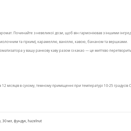
омат. Починайте з невеликої дози, щоб він гармоніював з іншими інгред
олочним та гірким), карамеллю, ваніллю, кавою, бананом та вершками.
матизатора у вашу ранкову каву разом із какао — це миттєво перетворит
2 місяців в сухому, темному приміщенні при температурі 10-25 градусів С 
ы
,
30 мл
,
фундук
,
hazelnut