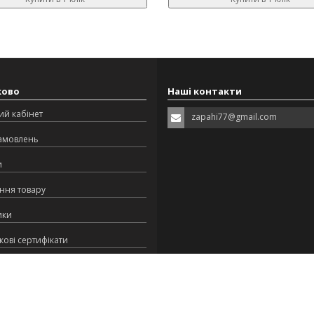
ково
Наші контакти
ий кабінет
zapahi77@gmail.com
замовлень
и
ння товару
ики
ові сертифікати
ська програма