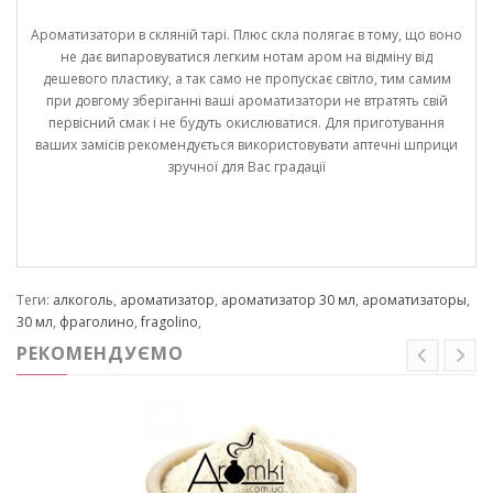
Ароматизатори в скляній тарі. Плюс скла полягає в тому, що воно
не дає випаровуватися легким нотам аром на відміну від
дешевого пластику, а так само не пропускає світло, тим самим
при довгому зберіганні ваші ароматизатори не втратять свій
первісний смак і не будуть окислюватися. Для приготування
ваших замісів рекомендується використовувати аптечні шприци
зручної для Вас градації
Теги:
алкоголь
,
ароматизатор
,
ароматизатор 30 мл
,
ароматизаторы
,
30 мл
,
фраголино
,
fragolino
,
РЕКОМЕНДУЄМО