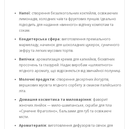
Напої:
створення безалкогольних коктейлів, освіжаючих
лимонадів, холодних чаїв та фруктових пуншів. Ідеально
підходить для надання «винного» відтінку компотам та
сокам.
Кондитерська сфера:
виготовлення преміального
мармеладу, начинок для шоколадних цукерок, суничного
зефіру та легких мусових тортів.
Випічка:
ароматизація кремів для капкейків, бісквітних
просочень та глазурей. Надає виробам «шляхетного»
ягідного аромату, що відрізняється від звичайної полуниці.
Молочні продукти:
створення десертних йогуртів,
вершкових мусів та ягідного сорбету зі смаком італійського
літа.
Домашня косметика та миловаріння:
фаворит
жіночих лінійок — мило-шампанське, скраби для тіла
«Суничне Фраголіно», бальзами для губ та освіжаючі
місти.
Ароматерапія:
виготовлення дифузорів та свічок для