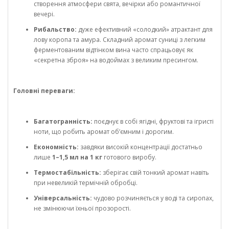
створення атмосфери свята, вечірки або романтичної
вечері.
Рибальство:
дуже ефективний «солодкий» атрактант для
лову коропа та амура. Складний аромат суниці з легким
ферментованим відтінком вина часто спрацьовує як
«секретна зброя» на водоймах з великим пресингом.
Головні переваги:
Багатогранність:
поєднує в собі ягідні, фруктові та ігристі
ноти, що робить аромат об’ємним і дорогим.
Економність:
завдяки високій концентрації достатньо
лише
1–1,5 мл на 1 кг
готового виробу.
Термостабільність:
зберігає свій тонкий аромат навіть
при невеликій термічній обробці.
Універсальність:
чудово розчиняється у воді та сиропах,
не змінюючи їхньої прозорості.