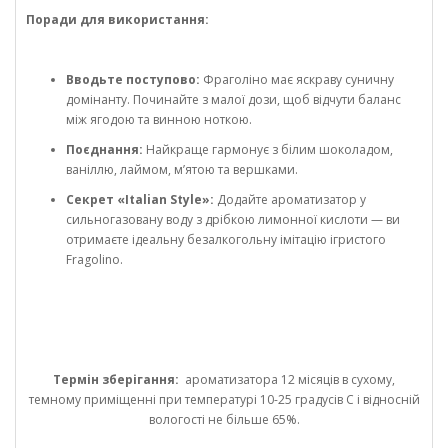
Поради для використання:
Вводьте поступово:
Фраголіно має яскраву суничну
домінанту. Починайте з малої дози, щоб відчути баланс
між ягодою та винною ноткою.
Поєднання:
Найкраще гармонує з білим шоколадом,
ваніллю, лаймом, м’ятою та вершками.
Секрет «Italian Style»:
Додайте ароматизатор у
сильногазовану воду з дрібкою лимонної кислоти — ви
отримаєте ідеальну безалкогольну імітацію ігристого
Fragolino.
Термін зберігання:
ароматизатора 12 місяців в сухому,
темному приміщенні при температурі 10-25 градусів С і відносній
вологості не більше 65%.