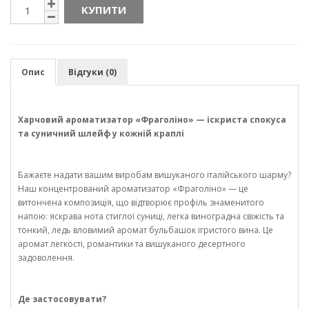
КУПИТИ
Опис
Відгуки (0)
Харчовий ароматизатор «Фраголіно» — іскриста спокуса
та суничний шлейф у кожній краплі
Бажаєте надати вашим виробам вишуканого італійського шарму?
Наш концентрований ароматизатор «Фраголіно» — це
витончена композиція, що відтворює профіль знаменитого
напою: яскрава нота стиглої суниці, легка виноградна свіжість та
тонкий, ледь вловимий аромат бульбашок ігристого вина. Це
аромат легкості, романтики та вишуканого десертного
задоволення.
Де застосовувати?