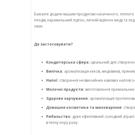
Бажаєте додати вашим продуктам насиченого, теплого 
плодів, карамельний підтон, легкий відтінок меду та ле
смак.
Де застосовувати?
Кондитерська сфера:
ідеальний для створення
Випічка:
ароматизація кексів, медовиків, пряник
Напої:
створення незвичайних кавових напоїв («Ф
Молочні продукти:
виготовлення преміальних йо
Здорове харчування:
ароматизація протеїнови
Домашня косметика та миловаріння:
створе
Рибальство:
дуже ефективний солодкий атрактан
в теплу пору року.