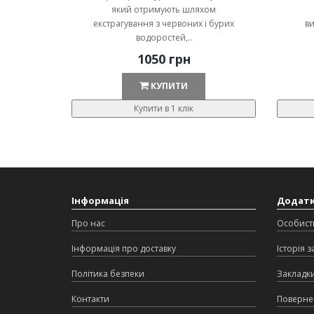
який отримують шляхом
екстрагування з червоних і бурих
ви
водоростей,..
1050 грн
КУПИТИ
Купити в 1 клік
Інформація
Додат
Про нас
Особист
Інформація про доставку
Історія 
Політика безпеки
Закладк
Контакти
Поверне