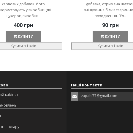
харчових добавок. Його
добавка, отримана шляхо
користовують у виробництві
змішування білків тваринн
цукерок, виробни..
походження. В'я..
400 грн
90 грн
КУПИТИ
КУПИТИ
Купити в 1 клік
Купити в 1 клік
ково
Наші контакти
ий кабінет
zapahi77@gmail.com
замовлень
и
ння товару