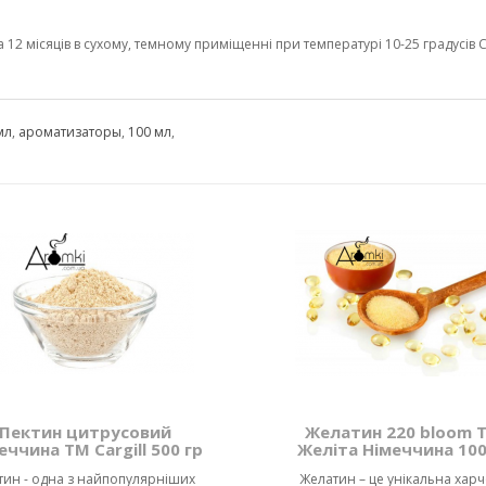
2 місяців в сухому, темному приміщенні при температурі 10-25 градусів С 
мл
,
ароматизаторы
,
100 мл
,
Пектин цитрусовий
Желатин 220 bloom 
еччина ТМ Cargill 500 гр
Желіта Німеччина 100
тин - одна з найпопулярніших
Желатин – це унікальна хар