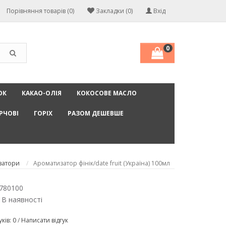
Порівняння товарів (0)
Закладки (0)
Вхід
0
ОК
КАКАО-ОЛІЯ
КОКОСОВЕ МАСЛО
РЧОВІ
ГОРІХ
РАЗОМ ДЕШЕВШЕ
затори
Ароматизатор фінік/date fruit (Україна) 100мл
780100
 В наявності
уків: 0
/
Написати відгук