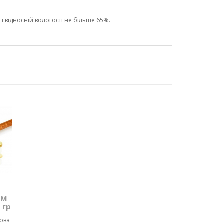
і відносній вологості не більше 65%.
ТМ
 гр
чова