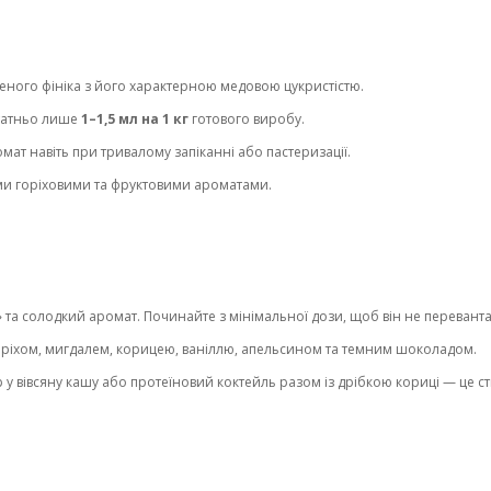
еного фініка з його характерною медовою цукристістю.
статньо лише
1–1,5 мл на 1 кг
готового виробу.
мат навіть при тривалому запіканні або пастеризації.
ми горіховими та фруктовими ароматами.
 та солодкий аромат. Починайте з мінімальної дози, щоб він не перевант
ріхом, мигдалем, корицею, ваніллю, апельсином та темним шоколадом.
 вівсяну кашу або протеїновий коктейль разом із дрібкою кориці — це ств