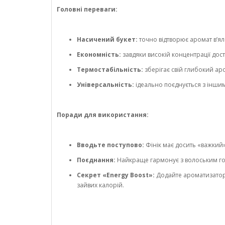
Головні переваги:
Насичений букет:
точно відтворює аромат в’ял
Економність:
завдяки високій концентрації до
Термостабільність:
зберігає свій глибокий аро
Універсальність:
ідеально поєднується з інши
Поради для використання:
Вводьте поступово:
Фінік має досить «важкий»
Поєднання:
Найкраще гармонує з волоським го
Секрет «Energy Boost»:
Додайте ароматизатор у
зайвих калорій.