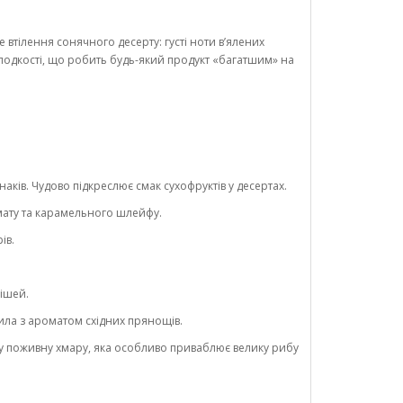
тілення сонячного десерту: густі ноти в’ялених
солодкості, що робить будь-який продукт «багатшим» на
ків. Чудово підкреслює смак сухофруктів у десертах.
ромату та карамельного шлейфу.
ів.
мішей.
мила з ароматом східних прянощів.
ку поживну хмару, яка особливо приваблює велику рибу