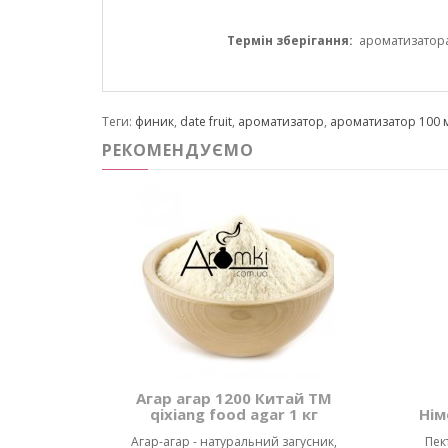
Термін зберігання:
ароматизатора 1
Теги:
финик
,
date fruit
,
ароматизатор
,
ароматизатор 100 
РЕКОМЕНДУЄМО
Агар агар 1200 Китай ТМ
qixiang food agar 1 кг
Нім
Агар-агар - натуральний загусник,
Пек