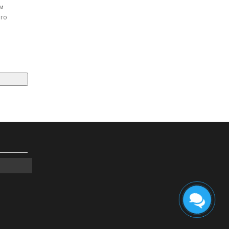
м
ого