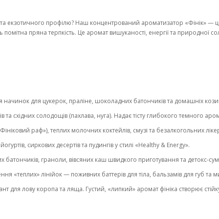
та екзотичного профілю? Наш концентрований ароматизатор «Фінік» — це в
дь помітна пряна терпкість. Це аромат вишуканості, енергії та природної 
 начинок для цукерок, праліне, шоколадних батончиків та домашніх козина
ів та східних солодощів (пахлава, нуга). Надає тісту глибокого темного а
ініковий раф»), теплих молочних коктейлів, смузі та безалкогольних лікер
гуртів, сиркових десертів та пудингів у стилі «Healthy & Energy».
х батончиків, граноли, вівсяних каш швидкого приготування та детокс-су
ння «теплих» лінійок — поживних баттерів для тіла, бальзамів для губ та 
т для лову коропа та ляща. Густий, «липкий» аромат фініка створює стій