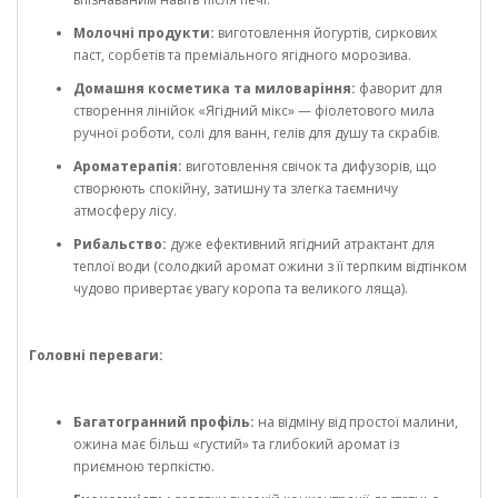
Молочні продукти:
виготовлення йогуртів, сиркових
паст, сорбетів та преміального ягідного морозива.
Домашня косметика та миловаріння:
фаворит для
створення лінійок «Ягідний мікс» — фіолетового мила
ручної роботи, солі для ванн, гелів для душу та скрабів.
Ароматерапія:
виготовлення свічок та дифузорів, що
створюють спокійну, затишну та злегка таємничу
атмосферу лісу.
Рибальство:
дуже ефективний ягідний атрактант для
теплої води (солодкий аромат ожини з її терпким відтінком
чудово привертає увагу коропа та великого ляща).
Головні переваги:
Багатогранний профіль:
на відміну від простої малини,
ожина має більш «густий» та глибокий аромат із
приємною терпкістю.