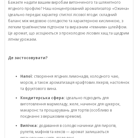
Бажаєте надати вашим виробам витонченого та шляхетного
ягідного профілю? Наш концентрований ароматизатор «Ожина»
ідеально передає характер стиглої лісової ягоди: складний
баланс між медовою солодкістю та характерною кислинкою, з
легким трав’янистим підтоном та виразним «темним» шлейфом.
Це аромат, що асоціюється з прохолодою лісових хащ та щедрим
літнім урожаєм.
Де застосовувати?
Напої:
створення ягідних лимонадів, холодного чаю,
морсів, а також ароматизація крафтових лікерів, настоянок
та фруктового вина.
Кондитерська сфера:
ідеально підходить для
виготовлення мармеладу, желе, начинок для цукерок,
макаронс та прошарувань для тортів (особливо в
поєднанні з вершковим кремом).
Випічка:
додавання в солодкі начинки для пирогів,
рулетів, мафінів та кексів — аромат залишається
впізнаваним навіть після печі.