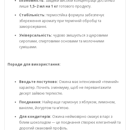
Економність:
завдяки високій концентрації достатньо
лише
1,5–2 мл на 1 кг
готового продукту.
Стабільність:
термостійка формула забезпечує
збереження аромату при термічній обробці та
заморожуванні.
Універсальність:
чудово змішується з цукровими
сиропами, спиртовими основами та молочними
сумішами.
Поради для використання:
Вводьте поступово:
Ожина має інтенсивний «темний»
характер. Почніть з мінімуму, щоб не перевантажити
десерт зайвою терпкістю.
Поєднання:
Найкраще гармонує з яблуком, лимоном,
ваніллю, йогуртом та м’ятою.
Для кондитерів:
Ожина неймовірно смакує в парі з
білим шоколадом — це поєднання створює елегантний та
дорогий смаковий профіль.