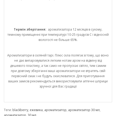
Термін зберігання:
ароматизатора 12 місяців в сухому,
темному приміщенні при температурі 10-25 градусів С і відносній
вологості не більше 65%.
Ароматизатори в скляній тарі. Плюс скла полягає в тому, що воно
не дає випаровуватися легким нотам аром на відміну від
дешевого пластику, а так само не пропускає світло, тим самим
при довгому зберіганні ваші ароматизатори не втратять свій
первісний смак і не будуть окислюватися. Для приготування
ваших замісів рекомендується використовувати аптечні шприци
зручної для Вас градації
Теги:
blackberry
,
ежевика
,
ароматизатор
,
ароматизатор 30 мл
,
ароматизатор
,
30 мл
,