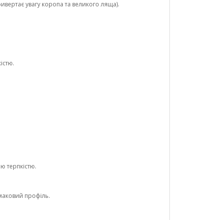
ивертає увагу коропа та великого ляща).
істю.
ю терпкістю.
маковий профіль.