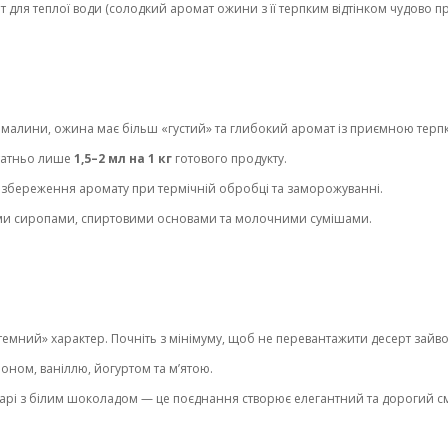
 для теплої води (солодкий аромат ожини з її терпким відтінком чудово пр
ї малини, ожина має більш «густий» та глибокий аромат із приємною терпк
статньо лише
1,5–2 мл на 1 кг
готового продукту.
 збереження аромату при термічній обробці та заморожуванні.
ими сиропами, спиртовими основами та молочними сумішами.
емний» характер. Почніть з мінімуму, щоб не перевантажити десерт зайво
ном, ваніллю, йогуртом та м’ятою.
арі з білим шоколадом — це поєднання створює елегантний та дорогий с