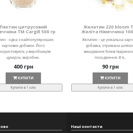
Пектин цитрусовий
Желатин 220 bloom 
еччина ТМ Cargill 500 гр
Желіта Німеччина 100
тин - одна з найпопулярніших
Желатин – це унікальна хар
харчових добавок. Його
добавка, отримана шляхо
користовують у виробництві
змішування білків тваринн
цукерок, виробни..
походження. В'я..
400 грн
90 грн
КУПИТИ
КУПИТИ
Купити в 1 клік
Купити в 1 клік
ково
Наші контакти