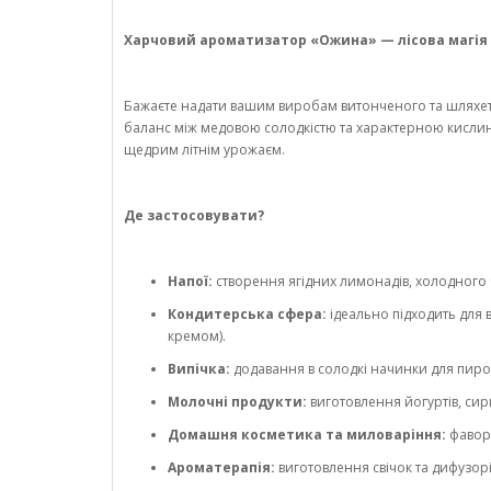
Харчовий ароматизатор «Ожина» — лісова магія т
Бажаєте надати вашим виробам витонченого та шляхет
баланс між медовою солодкістю та характерною кислин
щедрим літнім урожаєм.
Де застосовувати?
Напої:
створення ягідних лимонадів, холодного ч
Кондитерська сфера:
ідеально підходить для 
кремом).
Випічка:
додавання в солодкі начинки для пирогів
Молочні продукти:
виготовлення йогуртів, сир
Домашня косметика та миловаріння:
фавори
Ароматерапія:
виготовлення свічок та дифузорі