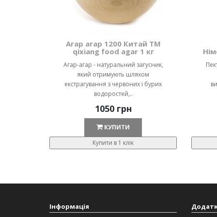
Агар агар 1200 Китай ТМ
qixiang food agar 1 кг
Нім
Агар-агар - натуральний загусник,
Пек
який отримують шляхом
екстрагування з червоних і бурих
ви
водоростей,..
1050 грн
КУПИТИ
Купити в 1 клік
Інформація
Додат