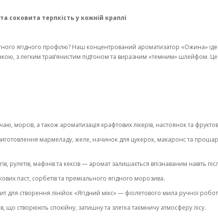
а соковита терпкість у кожній краплі
ного ягідного профілю? Наш концентрований ароматизатор «Ожина» ідеаль
кою, з легким трав’янистим підтоном та виразним «темним» шлейфом. Це 
аю, морсів, а також ароматизація крафтових лікерів, настоянок та фрукто
виготовлення мармеладу, желе, начинок для цукерок, макаронс та прошар
, рулетів, мафінів та кексів — аромат залишається впізнаваним навіть післ
кових паст, сорбетів та преміального ягідного морозива.
т для створення лінійок «Ягідний мікс» — фіолетового мила ручної роботи, 
в, що створюють спокійну, затишну та злегка таємничу атмосферу лісу.