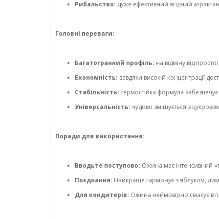
Рибальство:
дуже ефективний ягідний атрактант
Головні переваги:
Багатогранний профіль:
на відміну від просто
Економність:
завдяки високій концентрації до
Стабільність:
термостійка формула забезпечує
Універсальність:
чудово змішується з цукров
Поради для використання:
Вводьте поступово:
Ожина має інтенсивний «т
Поєднання:
Найкраще гармонує з яблуком, лимо
Для кондитерів:
Ожина неймовірно смакує в п