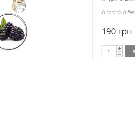
Відг
190 грн