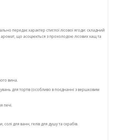
но передає характер стиглої лісової ягоди: складний
аромат, що асоціюється з прохолодою лісових хащ та
вого вина.
увань для тортів (особливо в поєднанні з вершковим
я печі.
солі для ванн, гелів для душу та скрабів.