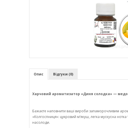
Опис
Відгуки (0)
Харчовий ароматизатор «Диня солодка» — медова
Бажаєте наповнити ваші вироби запаморочливим арома
«Колгоспниця»: цукровий м’якуш, легка мускусна нотка 
насолоди.