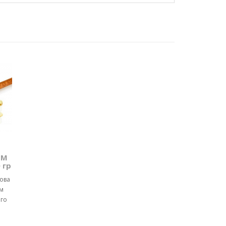
ТМ
 гр
чова
м
ого