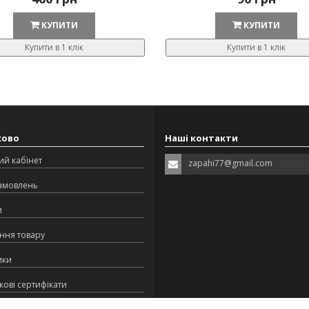
КУПИТИ
КУПИТИ
Купити в 1 клік
Купити в 1 клік
ково
Наші контакти
ий кабінет
zapahi77@gmail.com
замовлень
и
ння товару
ики
ові сертифікати