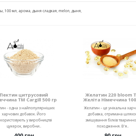
ры
,
100 мл
,
арома
,
дыня сладкая
,
melon
,
дыня
,
Пектин цитрусовий
Желатин 220 bloom 
еччина ТМ Cargill 500 гр
Желіта Німеччина 100
тин - одна з найпопулярніших
Желатин – це унікальна хар
харчових добавок. Його
добавка, отримана шляхо
користовують у виробництві
змішування білків тваринн
цукерок, виробни..
походження. В'я..
400 грн
90 грн