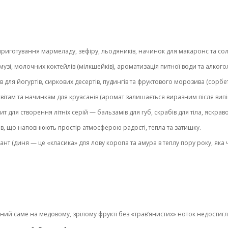
приготування мармеладу, зефіру, льодяників, начинок для макаронс та сол
узі, молочних коктейлів (мілкшейків), ароматизація питної води та алкого
для йогуртів, сиркових десертів, пудингів та фруктового морозива (сорбет
вітам та начинкам для круасанів (аромат залишається виразним після випі
т для створення літніх серій — бальзамів для губ, скрабів для тіла, яскраво
ів, що наповнюють простір атмосферою радості, тепла та затишку.
т (диня — це «класика» для лову коропа та амура в теплу пору року, яка ч
ий саме на медовому, зрілому фрукті без «трав’янистих» ноток недостигло