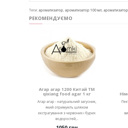
Теги:
ароматизатор
,
ароматизатор 100 мл
,
ароматизато
РЕКОМЕНДУЄМО
Агар агар 1200 Китай ТМ
qixiang food agar 1 кг
Нім
Агар-агар - натуральний загусник,
Пек
який отримують шляхом
екстрагування з червоних і бурих
ви
водоростей,..
1050 грн