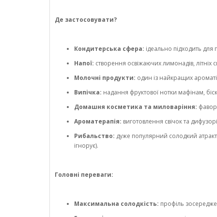
Де застосовувати?
Кондитерська сфера:
ідеально підходить для 
Напої:
створення освіжаючих лимонадів, літніх см
Молочні продукти:
один із найкращих ароматів 
Випічка:
надання фруктової нотки мафінам, біск
Домашня косметика та миловаріння:
фавори
Ароматерапія:
виготовлення свічок та дифузор
Рибальство:
дуже популярний солодкий атрактан
ігнорує).
Головні переваги:
Максимальна солодкість:
профіль зосереджен