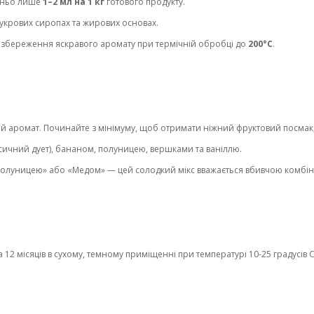
тньо лише
1–2 мл на 1 кг
готового продукту.
цукрових сиропах та жирових основах.
 збереження яскравого аромату при термічній обробці до
200°C
.
й аромат. Починайте з мінімуму, щоб отримати ніжний фруктовий посмак,
ичний дует), бананом, полуницею, вершками та ваніллю.
луницею» або «Медом» — цей солодкий мікс вважається вбивчою комбінац
2 місяців в сухому, темному приміщенні при температурі 10-25 градусів С 