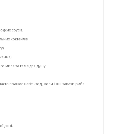
одких соусів.
льних коктейлів.
у).
кання).
го мила та гелів для душу.
асто працює навіть тоді, коли інші запахи риба
ї дині.