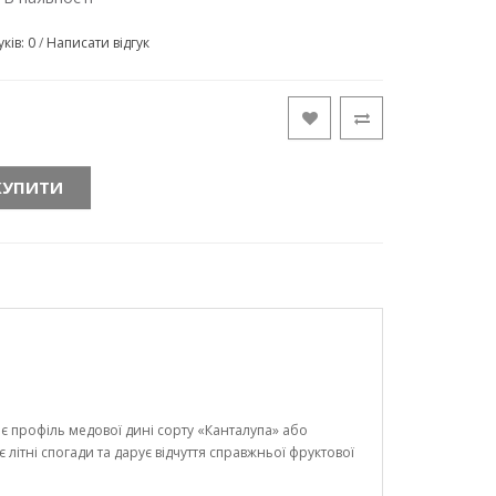
уків: 0
/
Написати відгук
КУПИТИ
 профіль медової дині сорту «Канталупа» або
літні спогади та дарує відчуття справжньої фруктової