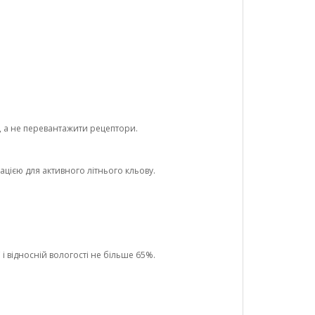
 а не перевантажити рецептори.
ією для активного літнього кльову.
і відносній вологості не більше 65%.