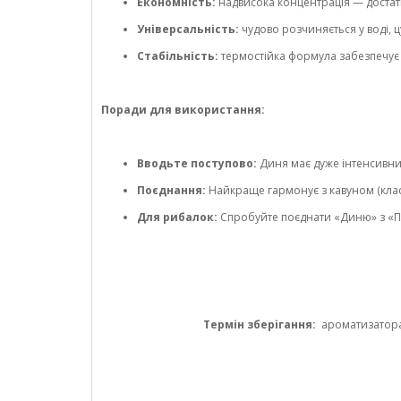
Економність:
надвисока концентрація — доста
Універсальність:
чудово розчиняється у воді, 
Стабільність:
термостійка формула забезпечує
Поради для використання:
Вводьте поступово:
Диня має дуже інтенсивни
Поєднання:
Найкраще гармонує з кавуном (клас
Для рибалок:
Спробуйте поєднати «Диню» з «По
Термін зберігання:
ароматизатора 1