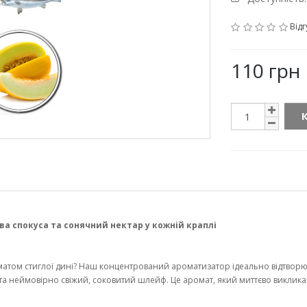
Відг
110 грн
 спокуса та сонячний нектар у кожній краплі
том стиглої дині? Наш концентрований ароматизатор ідеально відтворює
та неймовірно свіжий, соковитий шлейф. Це аромат, який миттєво викликає 