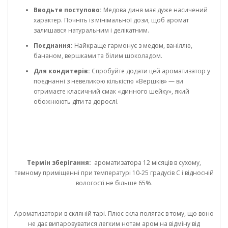
Вводьте поступово:
Медова диня має дуже насичений
характер. Почніть із мінімальної дози, щоб аромат
залишався натуральним і делікатним.
Поєднання:
Найкраще гармонує з медом, ваніллю,
бананом, вершками та білим шоколадом.
Для кондитерів:
Спробуйте додати цей ароматизатор у
поєднанні з невеликою кількістю «Вершків» — ви
отримаєте класичний смак «динного шейку», який
обожнюють діти та дорослі.
Термін зберігання:
ароматизатора 12 місяців в сухому,
темному приміщенні при температурі 10-25 градусів С і відносній
вологості не більше 65%.
Ароматизатори в скляній тарі. Плюс скла полягає в тому, що воно
не дає випаровуватися легким нотам аром на відміну від