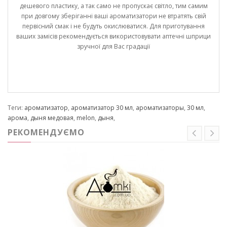
дешевого пластику, а так само не пропускає світло, тим самим
при довгому зберіганні ваші ароматизатори не втратять свій
первісний смак і не будуть окислюватися. Для приготування
ваших замісів рекомендується використовувати аптечні шприци
зручної для Вас градації
Теги:
ароматизатор
,
ароматизатор 30 мл
,
ароматизаторы
,
30 мл
,
арома
,
дыня медовая
,
melon
,
дыня
,
РЕКОМЕНДУЄМО