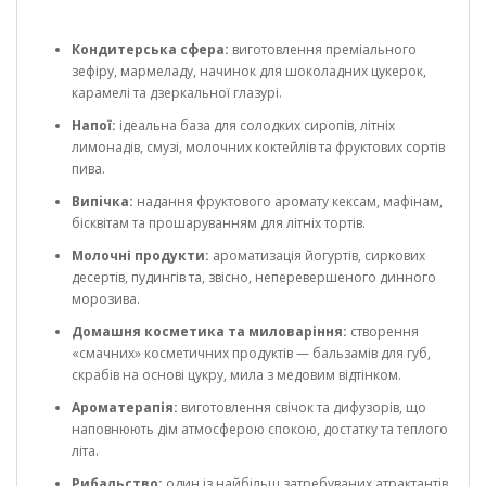
Кондитерська сфера:
виготовлення преміального
зефіру, мармеладу, начинок для шоколадних цукерок,
карамелі та дзеркальної глазурі.
Напої:
ідеальна база для солодких сиропів, літніх
лимонадів, смузі, молочних коктейлів та фруктових сортів
пива.
Випічка:
надання фруктового аромату кексам, мафінам,
бісквітам та прошаруванням для літніх тортів.
Молочні продукти:
ароматизація йогуртів, сиркових
десертів, пудингів та, звісно, неперевершеного динного
морозива.
Домашня косметика та миловаріння:
створення
«смачних» косметичних продуктів — бальзамів для губ,
скрабів на основі цукру, мила з медовим відтінком.
Ароматерапія:
виготовлення свічок та дифузорів, що
наповнюють дім атмосферою спокою, достатку та теплого
літа.
Рибальство:
один із найбільш затребуваних атрактантів