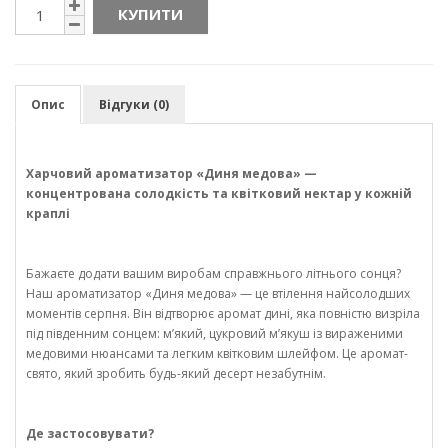
КУПИТИ
Опис
Відгуки (0)
Харчовий ароматизатор «Диня медова» —
концентрована солодкість та квітковий нектар у кожній
краплі
Бажаєте додати вашим виробам справжнього літнього сонця?
Наш ароматизатор «Диня медова» — це втілення найсолодших
моментів серпня. Він відтворює аромат дині, яка повністю визріла
під південним сонцем: м’який, цукровий м’якуш із вираженими
медовими нюансами та легким квітковим шлейфом. Це аромат-
свято, який зробить будь-який десерт незабутнім.
Де застосовувати?