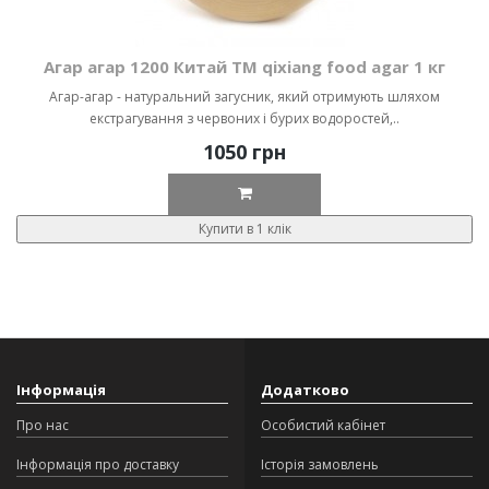
Агар агар 1200 Китай ТМ qixiang food agar 1 кг
Агар-агар - натуральний загусник, який отримують шляхом
екстрагування з червоних і бурих водоростей,..
1050 грн
Купити в 1 клік
Інформація
Додатково
Про нас
Особистий кабінет
Інформація про доставку
Історія замовлень