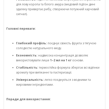
для лову коропа та білого амура (медовий підтон дині
здалеку привертає рибу, створюючи потужний харчовий
сигнал).
Головні переваги:
Глибокий профіль:
поєднує свіжість фрукта з тягучою
солодкістю натурального меду.
Економність:
надвисока концентрація дозволяє
використовувати лише
1–2 мл на 1 кг
основи.
Стабільність:
термостійка формула зберігає всі відтінки
аромату при випіканні та пастеризації.
Універсальність:
легко поєднується з водними та
жировими інгредієнтами.
Поради для використання: