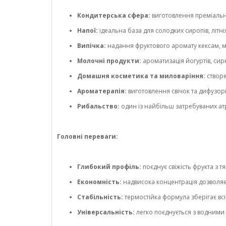
Кондитерська сфера:
виготовлення преміально
Напої:
ідеальна база для солодких сиропів, літні
Випічка:
надання фруктового аромату кексам, ма
Молочні продукти:
ароматизація йогуртів, сир
Домашня косметика та миловаріння:
створе
Ароматерапія:
виготовлення свічок та дифузорі
Рибальство:
один із найбільш затребуваних атр
Головні переваги:
Глибокий профіль:
поєднує свіжість фрукта з 
Економність:
надвисока концентрація дозволя
Стабільність:
термостійка формула зберігає всі 
Універсальність:
легко поєднується з водними