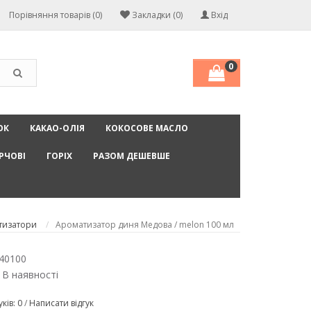
Порівняння товарів (0)
Закладки (0)
Вхід
0
ОК
КАКАО-ОЛІЯ
КОКОСОВЕ МАСЛО
РЧОВІ
ГОРІХ
РАЗОМ ДЕШЕВШЕ
тизатори
Ароматизатор диня Медова / melon 100 мл
40100
 В наявності
уків: 0
/
Написати відгук