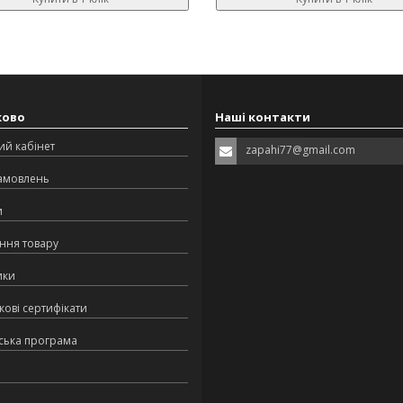
ково
Наші контакти
ий кабінет
zapahi77@gmail.com
замовлень
и
ння товару
ики
ові сертифікати
ська програма