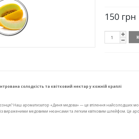
150 грн
рована солодкість та квітковий нектар у кожній краплі
онця? Наш ароматизатор «Диня медова» — це втілення найсолодших момен
ш із вираженими медовими нюансами та легким квітковим шлейфом. Це аром