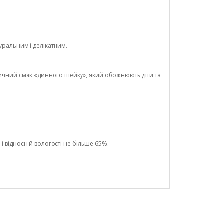
уральним і делікатним.
сичний смак «динного шейку», який обожнюють діти та
і відносній вологості не більше 65%.