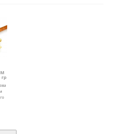
ТМ
 гр
чова
м
ого