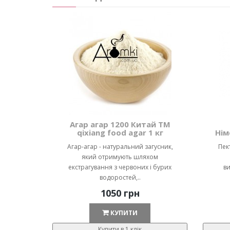
Агар агар 1200 Китай ТМ
qixiang food agar 1 кг
Нім
Агар-агар - натуральний загусник,
Пек
який отримують шляхом
екстрагування з червоних і бурих
ви
водоростей,..
1050 грн
КУПИТИ
Купити в 1 клік