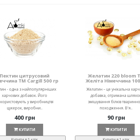
Пектин цитрусовий
Желатин 220 bloom 
еччина ТМ Cargill 500 гр
Желіта Німеччина 100
тин - одна з найпопулярніших
Желатин – це унікальна хар
харчових добавок. Його
добавка, отримана шляхо
користовують у виробництві
змішування білків тваринн
цукерок, виробни..
походження. В'я..
400 грн
90 грн
КУПИТИ
КУПИТИ
Купити в 1 клік
Купити в 1 клік