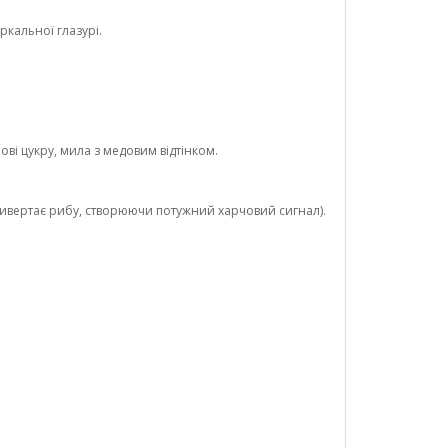
кальної глазурі.
ві цукру, мила з медовим відтінком.
привертає рибу, створюючи потужний харчовий сигнал).