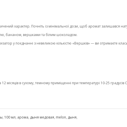
чений характер. Почніть із мінімальної дози, щоб аромат залишався нат
лю, бананом, вершками та білим шоколадом.
затор у поєднанні з невеликою кількістю «Вершків» — ви отримаєте кла
2 місяців в сухому, темному приміщенні при температурі 10-25 градусів С 
ры
,
100 мл
,
арома
,
дыня медовая
,
melon
,
дыня
,