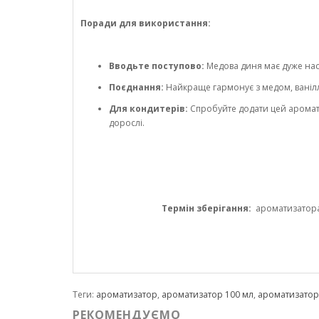
Поради для використання:
Вводьте поступово:
Медова диня має дуже наси
Поєднання:
Найкраще гармонує з медом, ваніл
Для кондитерів:
Спробуйте додати цей аромати
дорослі.
Термін зберігання:
ароматизатора 1
Теги:
ароматизатор
,
ароматизатор 100 мл
,
ароматизато
РЕКОМЕНДУЄМО