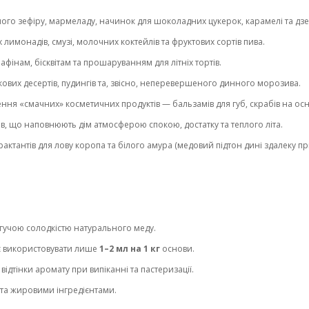
го зефіру, мармеладу, начинок для шоколадних цукерок, карамелі та дзер
х лимонадів, смузі, молочних коктейлів та фруктових сортів пива.
фінам, бісквітам та прошаруванням для літніх тортів.
кових десертів, пудингів та, звісно, неперевершеного динного морозива.
ння «смачних» косметичних продуктів — бальзамів для губ, скрабів на осно
в, що наповнюють дім атмосферою спокою, достатку та теплого літа.
актантів для лову коропа та білого амура (медовий підтон дині здалеку 
тягучою солодкістю натурального меду.
є використовувати лише
1–2 мл на 1 кг
основи.
відтінки аромату при випіканні та пастеризації.
 та жировими інгредієнтами.