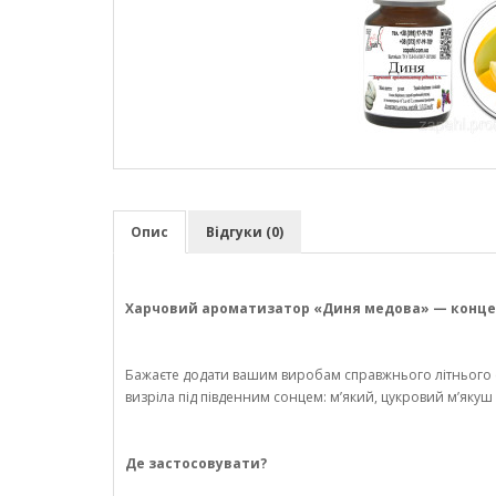
Опис
Відгуки (0)
Харчовий ароматизатор «Диня медова» — концент
Бажаєте додати вашим виробам справжнього літнього с
визріла під південним сонцем: м’який, цукровий м’яку
Де застосовувати?