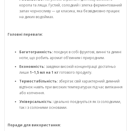
коропа та ляща. Густий, солодкий і злегка ферментований
запах чорносливу — це класика, яка безвідмовно працює
на диких водоймах.
Головні переваги:
Багатогранність:
поєднує в собі фруктові, винні та димні
ноти, що робить аромат об’ємним і природним.
Економність:
завдяки високій концентрації достатньо
лише
1–1,5 мл на 1 кг
готового продукту.
Термостабільність:
зберігає свій характерний димний
відтінок навіть при високих температурах під час випікання
або копчення.
Універсальність:
ідеально поєднується як із солодкими,
так і з солоними основами.
Поради для використання: