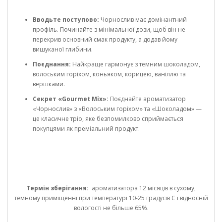
Вводьте поступово:
Чорнослив має домінантний
профіль. Починайте з мінімальної дози, щоб він не
перекрив основний смак продукту, а додав йому
вишуканої глибини.
Поєднання:
Найкраще гармонує з темним шоколадом,
волоським горіхом, коньяком, корицею, ваніллю та
вершками.
Секрет «Gourmet Mix»:
Поєднайте ароматизатор
«Чорнослив» з «Волоським горіхом» та «Шоколадом» —
це класичне тріо, яке безпомилково сприймається
покупцями як преміальний продукт.
Термін зберігання:
ароматизатора 12 місяців в сухому,
темному приміщенні при температурі 10-25 градусів С і відносній
вологості не більше 65%.