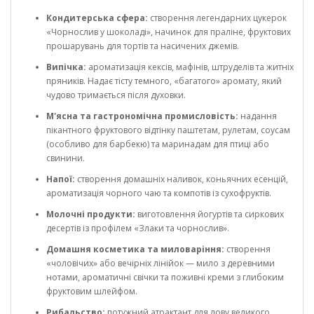
Кондитерська сфера:
створення легендарних цукерок
«Чорнослив у шоколаді», начинок для праліне, фруктових
прошарувань для тортів та насичених джемів.
Випічка:
ароматизація кексів, мафінів, штруделів та житніх
пряників. Надає тісту темного, «багатого» аромату, який
чудово тримається після духовки.
М'ясна та гастрономічна промисловість:
надання
пікантного фруктового відтінку паштетам, рулетам, соусам
(особливо для барбекю) та маринадам для птиці або
свинини.
Напої:
створення домашніх наливок, коньячних есенцій,
ароматизація чорного чаю та компотів із сухофруктів.
Молочні продукти:
виготовлення йогуртів та сиркових
десертів із профілем «Злаки та чорнослив».
Домашня косметика та миловаріння:
створення
«чоловічих» або вечірніх лінійок — мило з деревними
нотами, ароматичні свічки та поживні креми з глибоким
фруктовим шлейфом.
Рибальство:
потужний атрактант для лову великого