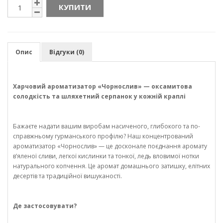
КУПИТИ
Опис
Відгуки (0)
Харчовий ароматизатор «Чорнослив» — оксамитова
солодкість та шляхетний серпанок у кожній краплі
Бажаєте надати вашим виробам насиченого, глибокого та по-
справжньому гурманського профілю? Наш концентрований
ароматизатор «Чорнослив» — це досконале поєднання аромату
в’яленої сливи, легкої кислинки та тонкої, ледь вловимої нотки
натурального копчення. Це аромат домашнього затишку, елітних
десертів та традиційної вишуканості.
Де застосовувати?