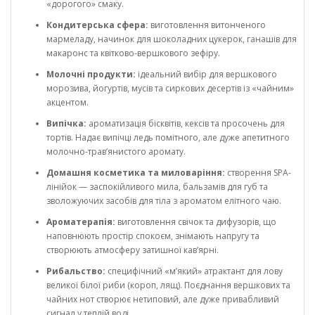
«дорогого» смаку.
Кондитерська сфера:
виготовлення витонченого
мармеладу, начинок для шоколадних цукерок, ганашів для
макаронс та квітково-вершкового зефіру.
Молочні продукти:
ідеальний вибір для вершкового
морозива, йогуртів, мусів та сиркових десертів із «чайним»
акцентом.
Випічка:
ароматизація бісквітів, кексів та просочень для
тортів. Надає випічці ледь помітного, але дуже апетитного
молочно-трав’янистого аромату.
Домашня косметика та миловаріння:
створення SPA-
лінійок — заспокійливого мила, бальзамів для губ та
зволожуючих засобів для тіла з ароматом елітного чаю.
Ароматерапія:
виготовлення свічок та дифузорів, що
наповнюють простір спокоєм, знімають напругу та
створюють атмосферу затишної кав’ярні.
Рибальство:
специфічний «м’який» атрактант для лову
великої білої риби (короп, лящ). Поєднання вершкових та
чайних нот створює нетиповий, але дуже привабливий
сигнал у теплій воді.