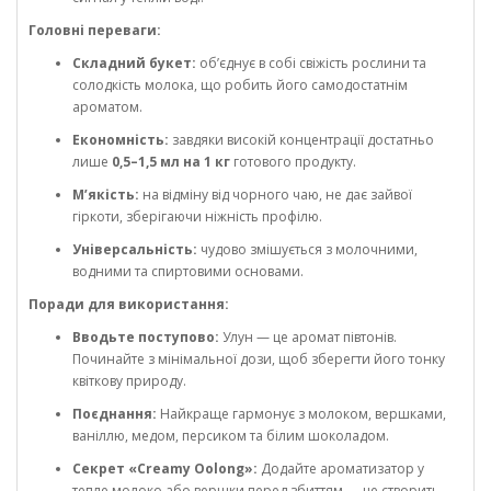
Головні переваги:
Складний букет:
об’єднує в собі свіжість рослини та
солодкість молока, що робить його самодостатнім
ароматом.
Економність:
завдяки високій концентрації достатньо
лише
0,5–1,5 мл на 1 кг
готового продукту.
М’якість:
на відміну від чорного чаю, не дає зайвої
гіркоти, зберігаючи ніжність профілю.
Універсальність:
чудово змішується з молочними,
водними та спиртовими основами.
Поради для використання:
Вводьте поступово:
Улун — це аромат півтонів.
Починайте з мінімальної дози, щоб зберегти його тонку
квіткову природу.
Поєднання:
Найкраще гармонує з молоком, вершками,
ваніллю, медом, персиком та білим шоколадом.
Секрет «Creamy Oolong»:
Додайте ароматизатор у
тепле молоко або вершки перед збиттям — це створить