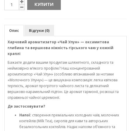
КУПИТИ
Опис
Відгуки (0)
Харчовий ароматизатор «Чай Улун» — оксамитова
глибина та вершкова ніжність гірського чаю у кожній
краплі
Бажаєте додати вашим продуктам шляхетного, складного та
неймовірно м’якого профілю? Наш концентрований
ароматизатор «Чай Улун» (особливо впізнаваний за нотами
«Молочного Улуну») — це вишукана композиція: легка квіткова
терпкість, аромат прогрітого чайного листа та делікатний
вершково-карамельний підтон. Це аромат гармонії, розкоші та
справжньої чайної церемонії.
Де застосовувати?
Напої:
створення преміальних холодних чаїв, молочних
коктейлів (Milk Tea), сиропів для кави та авторських
безалкогольних коктейлів. Надає напоям об’ємного та