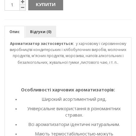
КУПИТИ
Опис
Відгуки (0)
Ароматизатор застосовується:
у харчовому і сировинному
виробництві кондитерських і хлібобулочних виробів, молочних
продуктів, м'ясних продуктів, морозива, напоїв алкогольних і
безалкогольних, жувальної гумки ,листового чаю, і т. п..
Особливості харчових ароматизаторів:
Широкий асортиментний ряд.
Універсальне використання в різноманітних
стравах.
Всі ароматизатори ідентичні натуральним.
Мають термостабільностью-можуть