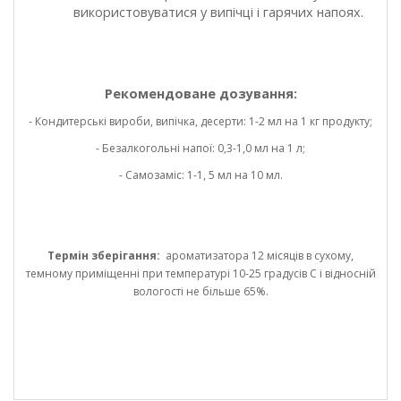
використовуватися у випічці і гарячих напоях.
Рекомендоване дозування:
- Кондитерські вироби, випічка, десерти: 1-2 мл на 1 кг продукту;
- Безалкогольні напої: 0,3-1,0 мл на 1 л;
- Самозаміс: 1-1, 5 мл на 10 мл.
Термін зберігання:
ароматизатора 12 місяців в сухому,
темному приміщенні при температурі 10-25 градусів С і відносній
вологості не більше 65%.