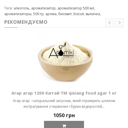
Теги:
алкоголь
,
ароматизатор
,
ароматизатор 500 мл
,
ароматизаторы
,
500 гр
,
арома
,
бисквит
,
biscuit
,
выпичка
,
РЕКОМЕНДУЄМО
Агар агар 1200 Китай ТМ qixiang food agar 1 кг
Агар-агар - натуральний загусник, який отримують шляхом
екстрагування з червоних і бурих водоростей,..
1050 грн