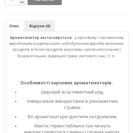
Опис
Відгуки (0)
Ароматизатор застосовується:
у харчовому і сировинному
виробництві кондитерських і хлібобулочних виробів, молочних
продуктів, м'ясних продуктів, морозива, напоїв алкогольних і
безалкогольних, жувальної гумки ,листового чаю, і т. п..
Особливості харчових ароматизаторів:
Широкий асортиментний ряд.
Універсальне використання в різноманітних
стравах.
Всі ароматизатори ідентичні натуральним.
Мають термостабільностью-можуть
використовуватися у випічці і гарячих напоях.