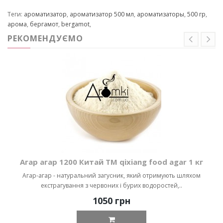
Теги:
ароматизатор
,
ароматизатор 500 мл
,
ароматизаторы
,
500 гр
,
арома
,
бергамот
,
bergamot
,
РЕКОМЕНДУЄМО
Агар агар 1200 Китай ТМ qixiang food agar 1 кг
Агар-агар - натуральний загусник, який отримують шляхом
екстрагування з червоних і бурих водоростей,..
1050 грн