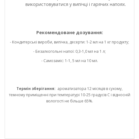
використовуватися у випічці і гарячих напоях.
Рекомендоване дозування:
- Кондитерські вироби, випічка, десерти: 1-2 мл на 1 кг продукту;
- Безалкогольні напої: 0,3-1,0 мл на 1 л;
- Самозаміс: 1-1, 5 мл на 10 мл.
Термін зберігання:
ароматизатора 12 місяців в сухому,
темному приміщенні при температурі 10-25 градусів С і відносній
вологості не більше 65%.