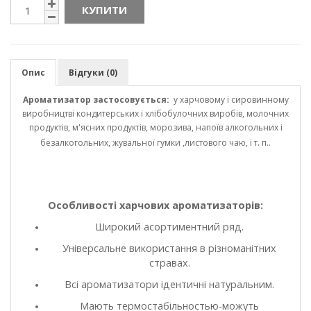
КУПИТИ
Опис
Відгуки (0)
Ароматизатор застосовується:
у харчовому і сировинному
виробництві кондитерських і хлібобулочних виробів, молочних
продуктів, м'ясних продуктів, морозива, напоїв алкогольних і
безалкогольних, жувальної гумки ,листового чаю, і т. п..
Особливості харчових ароматизаторів:
Широкий асортиментний ряд.
Універсальне використання в різноманітних
стравах.
Всі ароматизатори ідентичні натуральним.
Мають термостабільностью-можуть