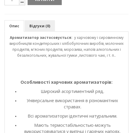
Опис
Відгуки (0)
Ароматизатор застосовується:
у харчовому і сировинному
виробництві кондитерських і хлібобулочних виробів, молочних
продуктів, м'ясних продуктів, морозива, напоїв алкогольних і
безалкогольних, жувальної гумки ,листового чаю, і т. п..
Особливості харчових ароматизаторів:
Широкий асортиментний ряд.
Універсальне використання в різноманітних
стравах.
Всі ароматизатори ідентичні натуральним.
Мають термостабільностью-можуть
використовуватися у випічці і гарячих напоях.