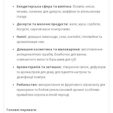
Кондитерська сфера та випічка:
бісквіти, кекси,
печиво, начинки для цукерок, маффіни та апельсинова
глазур.
Десерти та молочні продукти:
желе, муси, сорбети,
йогурти, сиркові маси та морозиво.
Напої:
домашні лимонади, соки, коктейлі, глінтвейни та
ароматизація чаю.
Домашня косметика та миловаріння:
виготовлення
антицелюлітних скрабів, бомбочок для ванни,
освіжаючого мила та бальзамів для губ.
Ароматерапія та затишок:
створення свічок, дифузорів
та аромаспреїв для дому для підняття настрою та
дезінфекції повітря.
Рибальство:
використання як фруктового атрактанту для
прикормок та бойлів (апельсиновий аромат особливо
приваблює коропа в літній період).
Головні переваги: