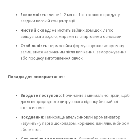
Економність:
лише 1–2 мл на 1 кг готового продукту
завдяки високій концентрації.
Чистий склад:
не містить зайвих домішок, легко
змішується з водою, жирами та спиртовими основами.
Стабільність:
термостійка формула дозволяє аромату
залишатися насиченим після випікання, заморожування
або процесу виготовлення свічок.
Поради для використання:
Вводьте поступово:
Починайте з мінімальної дози, щоб
досягти природного цитрусового відтінку без зайвої
інтенсивності.
Поєднання:
Найкраще апельсиновий ароматизатор
«звучить» у парі з шоколадом, корицею, ваніллю, імбиром
або м'ятою.
Для випічки та косметики:
Додавайте ароматизатор