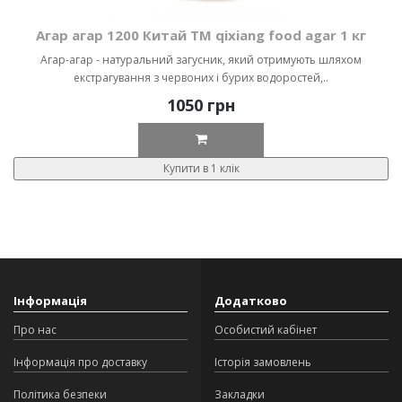
Агар агар 1200 Китай ТМ qixiang food agar 1 кг
Агар-агар - натуральний загусник, який отримують шляхом
екстрагування з червоних і бурих водоростей,..
1050 грн
Купити в 1 клік
Інформація
Додатково
Про нас
Особистий кабінет
Інформація про доставку
Історія замовлень
Політика безпеки
Закладки