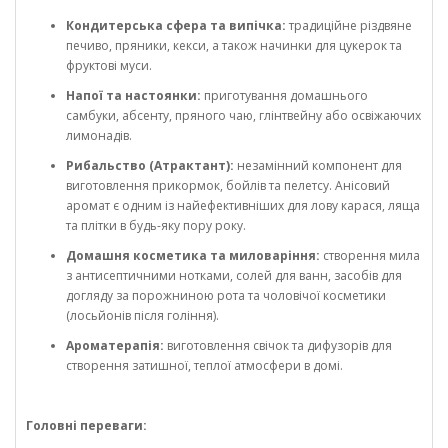
Кондитерська сфера та випічка:
традиційне різдвяне
печиво, пряники, кекси, а також начинки для цукерок та
фруктові муси.
Напої та настоянки:
приготування домашнього
самбуки, абсенту, пряного чаю, глінтвейну або освіжаючих
лимонадів.
Рибальство (Атрактант):
незамінний компонент для
виготовлення прикормок, бойлів та пелетсу. Анісовий
аромат є одним із найефективніших для лову карася, ляща
та плітки в будь-яку пору року.
Домашня косметика та миловаріння:
створення мила
з антисептичними нотками, солей для ванн, засобів для
догляду за порожниною рота та чоловічої косметики
(лосьйонів після гоління).
Ароматерапія:
виготовлення свічок та дифузорів для
створення затишної, теплої атмосфери в домі.
Головні переваги: