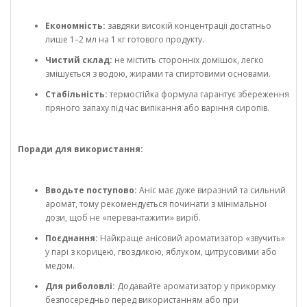
Економність:
завдяки високій концентрації достатньо
лише 1–2 мл на 1 кг готового продукту.
Чистий склад:
не містить сторонніх домішок, легко
змішується з водою, жирами та спиртовими основами.
Стабільність:
термостійка формула гарантує збереження
пряного запаху під час випікання або варіння сиропів.
Поради для використання:
Вводьте поступово:
Аніс має дуже виразний та сильний
аромат, тому рекомендується починати з мінімальної
дози, щоб не «перевантажити» виріб.
Поєднання:
Найкраще анісовий ароматизатор «звучить»
у парі з корицею, гвоздикою, яблуком, цитрусовими або
медом.
Для риболовлі:
Додавайте ароматизатор у прикормку
безпосередньо перед використанням або при