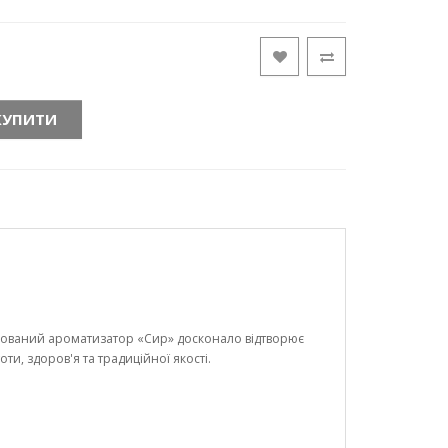
КУПИТИ
трований ароматизатор «Сир» досконало відтворює
и, здоров'я та традиційної якості.