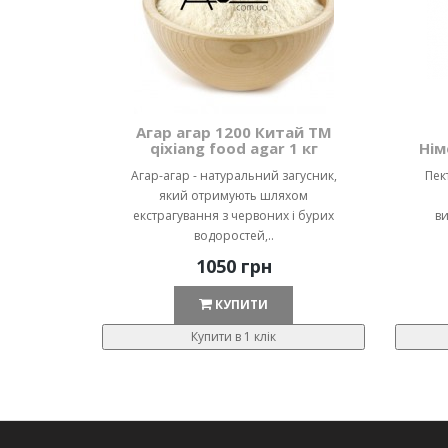
Агар агар 1200 Китай ТМ
qixiang food agar 1 кг
Нім
Агар-агар - натуральний загусник,
Пек
який отримують шляхом
екстрагування з червоних і бурих
ви
водоростей,..
1050 грн
КУПИТИ
Купити в 1 клік