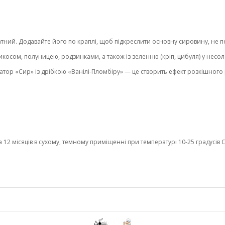
тний. Додавайте його по краплі, щоб підкреслити основну сировину, не 
косом, полуницею, родзинками, а також із зеленню (кріп, цибуля) у несо
тор «Сир» із дрібкою «Ванілі-Пломбіру» — це створить ефект розкішного 
2 місяців в сухому, темному приміщенні при температурі 10-25 градусів С 