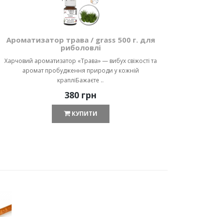
Ароматизатор трава / grass 500 г. для
Аром
риболовлі
Харчовий ароматизатор «Трава» — вибух свіжості та
Харчови
аромат пробудження природи у кожній
арома
крапліБажаєте ..
380 грн
КУПИТИ