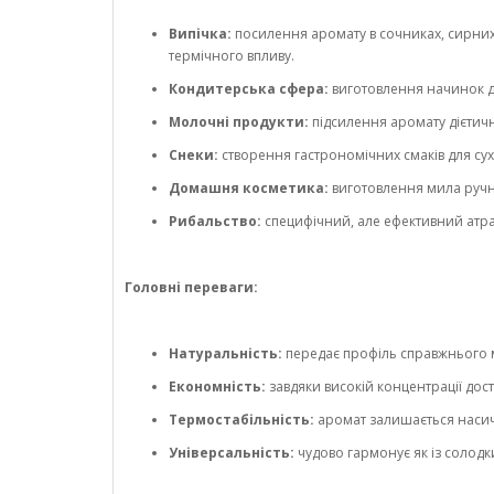
Випічка:
посилення аромату в сочниках, сирних 
термічного впливу.
Кондитерська сфера:
виготовлення начинок для
Молочні продукти:
підсилення аромату дієтичн
Снеки:
створення гастрономічних смаків для сух
Домашня косметика:
виготовлення мила ручної
Рибальство:
специфічний, але ефективний атрак
Головні переваги:
Натуральність:
передає профіль справжнього мо
Економність:
завдяки високій концентрації до
Термостабільність:
аромат залишається насиче
Універсальність:
чудово гармонує як із солодк