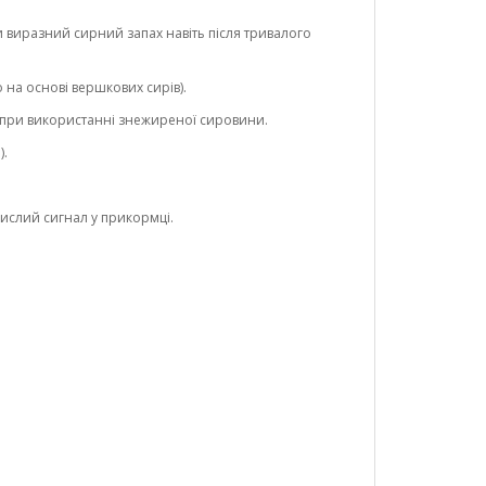
и виразний сирний запах навіть після тривалого
 на основі вершкових сирів).
ак при використанні знежиреної сировини.
).
кислий сигнал у прикормці.