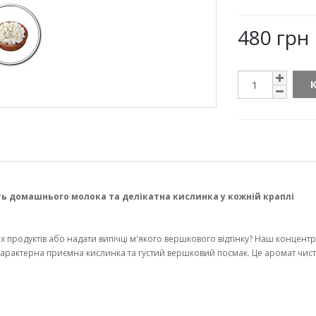
480 грн
ть домашнього молока та делікатна кислинка у кожній краплі
 продуктів або надати випічці м'якого вершкового відтінку? Наш концен
арактерна приємна кислинка та густий вершковий посмак. Це аромат чистот