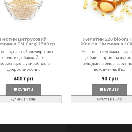
Пектин цитрусовий
Желатин 220 bloom 
еччина ТМ Cargill 500 гр
Желіта Німеччина 100
тин - одна з найпопулярніших
Желатин – це унікальна хар
харчових добавок. Його
добавка, отримана шляхо
користовують у виробництві
змішування білків тваринн
цукерок, виробни..
походження. В'я..
400 грн
90 грн
КУПИТИ
КУПИТИ
Купити в 1 клік
Купити в 1 клік