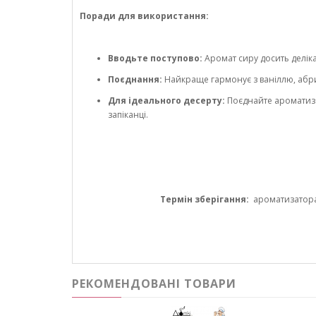
Поради для використання:
Вводьте поступово:
Аромат сиру досить деліка
Поєднання:
Найкраще гармонує з ваніллю, абри
Для ідеального десерту:
Поєднайте ароматиза
запіканці.
Термін зберігання:
ароматизатора 1
РЕКОМЕНДОВАНІ ТОВАРИ