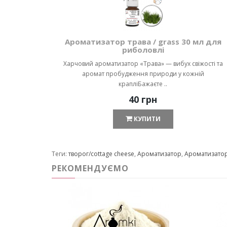
Ароматизатор трава / grass 30 мл для
риболовлі
Харчовий ароматизатор «Трава» — вибух свіжості та
аромат пробудження природи у кожній
крапліБажаєте ..
40 грн
КУПИТИ
Теги:
творог/cottage cheese
,
Ароматизатор
,
Ароматизато
РЕКОМЕНДУЄМО