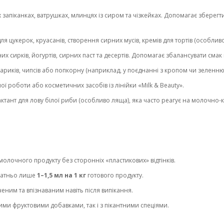
запіканках, ватрушках, млинцях із сиром та чізкейках. Допомагає зберегт
 цукерок, круасанів, створення сирних мусів, кремів для тортів (особливо
их сирків, йогуртів, сирних паст та десертів. Допомагає збалансувати см
ариків, чипсів або попкорну (наприклад, у поєднанні з кропом чи зеленню
 роботи або косметичних засобів із лінійки «Milk & Beauty».
тант для лову білої риби (особливо ляща), яка часто реагує на молочно-
лочного продукту без сторонніх «пластикових» відтінків.
статньо лише
1–1,5 мл на 1 кг
готового продукту.
ним та впізнаваним навіть після випікання.
ими фруктовими добавками, так і з пікантними спеціями.