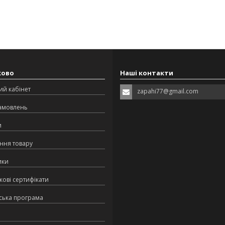
ково
Наші контакти
ий кабінет
zapahi77@gmail.com
замовлень
и
ння товару
ики
ові сертифікати
ська програма